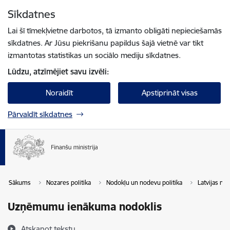
Pāriet uz lapas saturu
Sīkdatnes
Spied
lai meklētu
Enter
Lai šī tīmekļvietne darbotos, tā izmanto obligāti nepieciešamās
sīkdatnes. Ar Jūsu piekrišanu papildus šajā vietnē var tikt
izmantotas statistikas un sociālo mediju sīkdatnes.
Lūdzu, atzīmējiet savu izvēli:
Noraidīt
Apstiprināt visas
Pārvaldīt sīkdatnes
Sākums
Nozares politika
Nodokļu un nodevu politika
Latvijas no
Uzņēmumu ienākuma nodoklis
Atskaņot tekstu