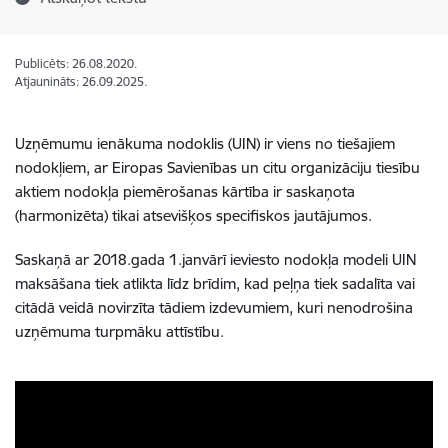
Publicēts: 26.08.2020.
Atjaunināts: 26.09.2025.
Uzņēmumu ienākuma nodoklis (UIN) ir viens no tiešajiem
nodokļiem, ar Eiropas Savienības un citu organizāciju tiesību
aktiem nodokļa piemērošanas kārtība ir saskaņota
(harmonizēta) tikai atsevišķos specifiskos jautājumos.
Saskaņā ar 2018.gada 1.janvārī ieviesto nodokļa modeli UIN
maksāšana tiek atlikta līdz brīdim, kad peļņa tiek sadalīta vai
citādā veidā novirzīta tādiem izdevumiem, kuri nenodrošina
uzņēmuma turpmāku attīstību.