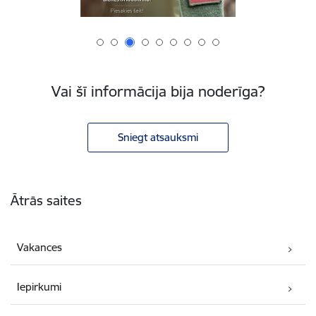
Vai šī informācija bija noderīga?
Sniegt atsauksmi
Kājene
Ātrās saites
Vakances
Iepirkumi