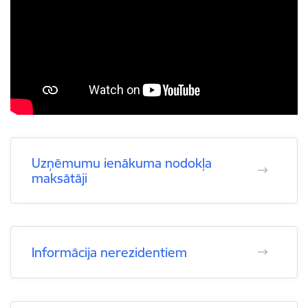
Uzņēmumu ienākuma nodokļa
maksātāji
Informācija nerezidentiem