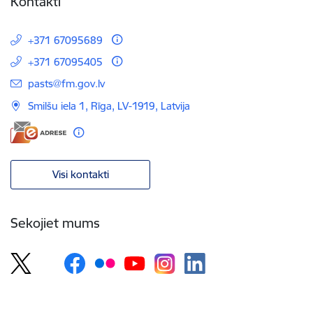
Kontakti
+371 67095689
+371 67095405
E-pasts:
pasts@fm.gov.lv
Smilšu iela 1, Rīga, LV-1919, Latvija
Visi kontakti
Sekojiet mums