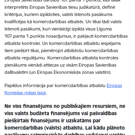
interpretēts Eiropas Savienības tiesu judikatūrā, definē
kritērijus, kuriem izpildoties, valsts īstenots pasākums
kvalificējas kā komercdarbības atbalsts. Un tikai tādi valsts
īstenoti pasākumi, kuri vienlaicīgi izpilda visus Līguma
107.panta 1.punkta nosacījumus, ir pakļauti komercdarbības
atbalsta kontrolei. Un komercdarbības atbalstu iespējams
tiem piešķirt tikai, piemērojot atbilstošu komercdarbības
atbalsta regulējumu. Komercdarbības atbalsta kontroles
pienākums vienādi attiecas uz visām Eiropas Savienības
dalībvalstīm (un Eiropas Ekonomiskās zonas valstīm).
Papildus informācija par komercdarbības atbalstu
Eiropas
Komisijas mājas lapā
.
Ne viss finansējums no publiskajiem resursiem, ne
viss valsts budžeta finansējums vai pašvaldības
piešķirtais finansējums ir uzskatāms par
komercdarbības (valsts) atbalstu.
Lai kādu plānoto
pasākumu saimnieciskās darbības veikšanai varētu