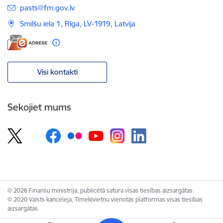
E-pasts:
pasts@fm.gov.lv
Smilšu iela 1, Rīga, LV-1919, Latvija
Visi kontakti
Sekojiet mums
© 2026 Finanšu ministrija, publicētā satura visas tiesības aizsargātas.
© 2020 Valsts kanceleja, Tīmekļvietņu vienotās platformas visas tiesības
aizsargātas.