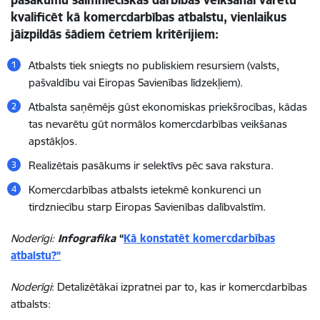
kvalificēt kā komercdarbības atbalstu, vienlaikus
jāizpildās šādiem četriem kritērijiem
:
Atbalsts tiek sniegts no
publiskiem resursiem
(valsts,
pašvaldību vai Eiropas Savienības līdzekļiem).
Atbalsta saņēmējs gūst
ekonomiskas priekšrocības
, kādas
tas nevarētu gūt normālos komercdarbības veikšanas
apstākļos.
Realizētais pasākums ir
selektīvs
pēc sava rakstura.
Komercdarbības atbalsts
ietekmē konkurenci un
tirdzniecību
starp Eiropas Savienības dalībvalstīm.
Noderīgi:
Infografika
“
Kā konstatēt komercdarbības
atbalstu?”
Noderīgi
: Detalizētākai izpratnei par to, kas ir komercdarbības
atbalsts: