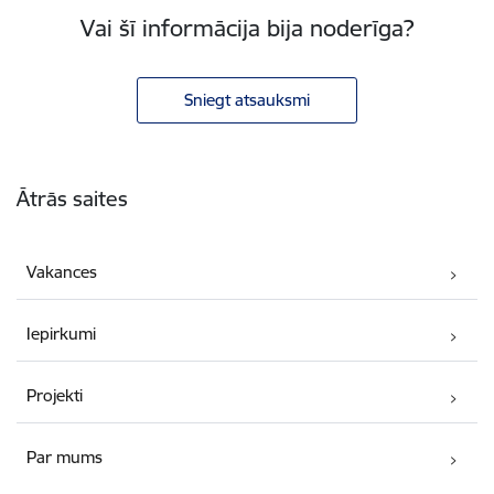
Vai šī informācija bija noderīga?
Sniegt atsauksmi
Kājene
Ātrās saites
Vakances
Iepirkumi
Projekti
Par mums