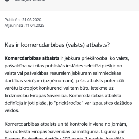
Publicēts: 31.08.2020.
Atjaunināts: 11.04.2025.
Kas ir komercdarbības (valsts) atbalsts?
Komercdarbības atbalsts
ir jebkura priekšrocība, ko valsts,
pašvaldība vai citas publiskās iestādes selektīvi piešķir no
valsts vai pašvaldības resursiem jebkuram saimnieciskās
darbības veicējam (uzņēmumam), ja šis atbalsts potenciāli
varētu izkropļot konkurenci vai tam būtu ietekme uz
tirdzniecību Eiropas Savienībā. Komercdarbības atbalsta
definīcija ir ļoti plaša, jo “priekšrocība” var izpausties dažādos
veidos.
Komercdarbības atbalsts un tā kontrole ir viena no jomām,
kas noteikta Eiropas Savienības pamatlīgumā. Līguma
par
Eiropas Savienības darbību 107.panta 1.punkts, kas tālāk