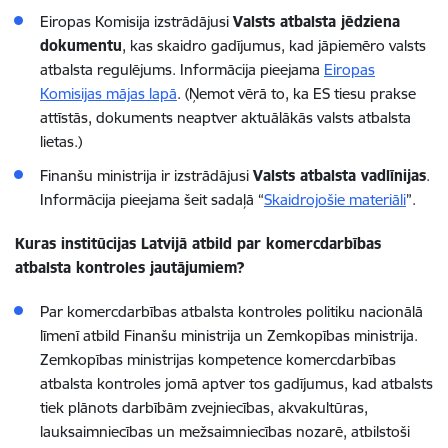
Eiropas Komisija izstrādājusi
Valsts atbalsta jēdziena
dokumentu
, kas skaidro gadījumus, kad jāpiemēro valsts
atbalsta regulējums. Informācija pieejama
Eiropas
Komisijas mājas lapā
. (Ņemot vērā to, ka ES tiesu prakse
attīstās, dokuments neaptver aktuālākās valsts atbalsta
lietas.)
Finanšu ministrija ir izstrādājusi
Valsts atbalsta vadlīnijas
.
Informācija pieejama šeit sadaļā “
Skaidrojošie materiāli
”.
Kuras institūcijas Latvijā atbild par komercdarbības
atbalsta kontroles jautājumiem?
Par komercdarbības atbalsta kontroles politiku nacionālā
līmenī atbild Finanšu ministrija un Zemkopības ministrija.
Zemkopības ministrijas kompetence komercdarbības
atbalsta kontroles jomā aptver tos gadījumus, kad atbalsts
tiek plānots darbībām zvejniecības, akvakultūras,
lauksaimniecības un mežsaimniecības nozarē, atbilstoši