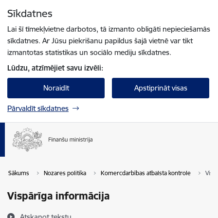
Pāriet uz lapas saturu
Sīkdatnes
Spied
lai meklētu
Enter
Lai šī tīmekļvietne darbotos, tā izmanto obligāti nepieciešamās
sīkdatnes. Ar Jūsu piekrišanu papildus šajā vietnē var tikt
izmantotas statistikas un sociālo mediju sīkdatnes.
Lūdzu, atzīmējiet savu izvēli:
Noraidīt
Apstiprināt visas
Pārvaldīt sīkdatnes
Sākums
Nozares politika
Komercdarbības atbalsta kontrole
Visp
Vispārīga informācija
Atskaņot tekstu