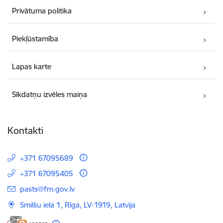
Privātuma politika
Piekļūstamība
Lapas karte
Sīkdatņu izvēles maiņa
Kontakti
+371 67095689
+371 67095405
E-pasts:
pasts@fm.gov.lv
Smilšu iela 1, Rīga, LV-1919, Latvija