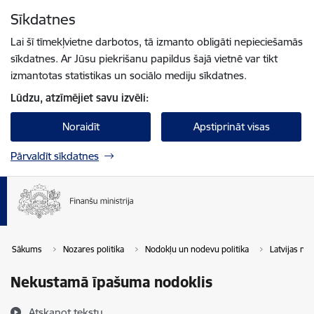
Pāriet uz lapas saturu
Sīkdatnes
Spied
lai meklētu
Enter
Lai šī tīmekļvietne darbotos, tā izmanto obligāti nepieciešamās
sīkdatnes. Ar Jūsu piekrišanu papildus šajā vietnē var tikt
izmantotas statistikas un sociālo mediju sīkdatnes.
Lūdzu, atzīmējiet savu izvēli:
Noraidīt
Apstiprināt visas
Pārvaldīt sīkdatnes
Sākums
Nozares politika
Nodokļu un nodevu politika
Latvijas no
Nekustamā īpašuma nodoklis
Atskaņot tekstu