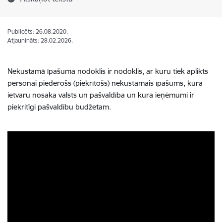
Publicēts: 26.08.2020.
Atjaunināts: 28.02.2026.
Nekustamā īpašuma nodoklis ir nodoklis, ar kuru tiek aplikts
personai piederošs (piekrītošs) nekustamais īpašums, kura
ietvaru nosaka valsts un pašvaldība un kura ieņēmumi ir
piekritīgi pašvaldību budžetam.