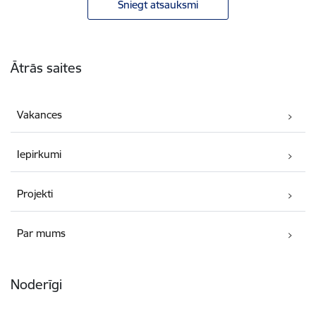
Sniegt atsauksmi
Kājene
Ātrās saites
Vakances
Iepirkumi
Projekti
Par mums
Noderīgi