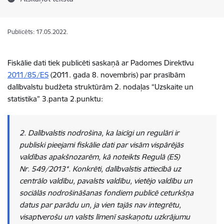
Publicēts: 17.05.2022.
Fiskālie dati tiek publicēti saskaņā ar Padomes Direktīvu
2011/85/ES
(2011. gada 8. novembris) par prasībām
dalībvalstu budžeta struktūrām 2. nodaļas “Uzskaite un
statistika” 3.panta 2.punktu:
2. Dalībvalstis nodrošina, ka laicīgi un regulāri ir
publiski pieejami fiskālie dati par visām vispārējās
valdības apakšnozarēm, kā noteikts Regulā (ES)
Nr. 549/2013*. Konkrēti, dalībvalstis attiecībā uz
centrālo valdību, pavalsts valdību, vietējo valdību un
sociālās nodrošināšanas fondiem publicē ceturkšņa
datus par parādu un, ja vien tajās nav integrētu,
visaptverošu un valsts līmenī saskaņotu uzkrājumu