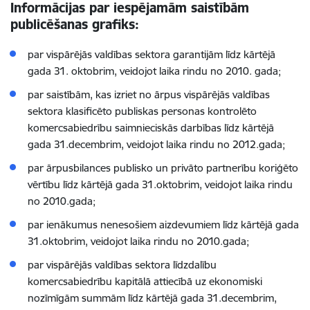
Informācijas par iespējamām saistībām
publicēšanas grafiks:
par vispārējās valdības sektora garantijām līdz kārtējā
gada 31. oktobrim, veidojot laika rindu no 2010. gada;
par saistībām, kas izriet no ārpus vispārējās valdības
sektora klasificēto publiskas personas kontrolēto
komercsabiedrību saimnieciskās darbības līdz kārtējā
gada 31.decembrim, veidojot laika rindu no 2012.gada;
par ārpusbilances publisko un privāto partnerību koriģēto
vērtību līdz kārtējā gada 31.oktobrim, veidojot laika rindu
no 2010.gada;
par ienākumus nenesošiem aizdevumiem līdz kārtējā gada
31.oktobrim, veidojot laika rindu no 2010.gada;
par vispārējās valdības sektora līdzdalību
komercsabiedrību kapitālā attiecībā uz ekonomiski
nozīmīgām summām līdz kārtējā gada 31.decembrim,