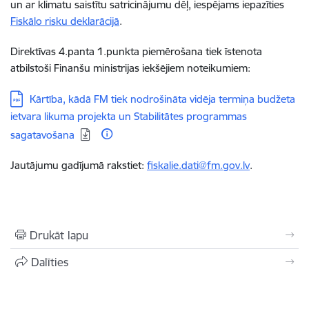
un ar klimatu saistītu satricinājumu dēļ, iespējams iepazīties
Fiskālo risku deklarācijā
.
Direktīvas 4.panta 1.punkta piemērošana tiek īstenota
atbilstoši Finanšu ministrijas iekšējiem noteikumiem:
Lejupielādēt:
Kārtība, kādā FM tiek nodrošināta vidēja termiņa budžeta
ietvara likuma projekta un Stabilitātes programmas
sagatavošana
Jautājumu gadījumā rakstiet:
fiskalie.dati@fm.gov.lv
.
Drukāt lapu
Dalīties