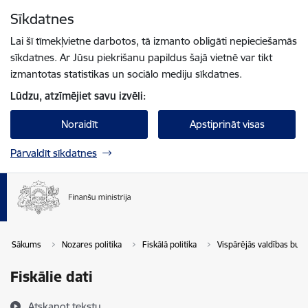
Pāriet uz lapas saturu
Sīkdatnes
Spied
lai meklētu
Enter
Lai šī tīmekļvietne darbotos, tā izmanto obligāti nepieciešamās
sīkdatnes. Ar Jūsu piekrišanu papildus šajā vietnē var tikt
izmantotas statistikas un sociālo mediju sīkdatnes.
Lūdzu, atzīmējiet savu izvēli:
Noraidīt
Apstiprināt visas
Pārvaldīt sīkdatnes
Sākums
Nozares politika
Fiskālā politika
Vispārējās valdības bud
Fiskālie dati
Atskaņot tekstu