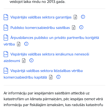
veidojot laika rindu no 2013.gada.
Lejupielādēt:
Vispārējās valdības sektora garantijas
Lejupielādēt:
Publisko komercsabiedrību saistības
Lejupielādēt:
Ārpusbilances publisko un privāto partnerību koriģētā
vērtība
Lejupielādēt:
Vispārējās valdības sektora ienākumus nenesoši
aizdevumi
Lejupielādēt:
Vispārējā valdības sektora līdzdalības vērtība
komercsabiedrību kapitālā
Ar informāciju par iespējamām saistībām attiecībā uz
katastrofām un klimata pārmaiņām, pēc iespējas ņemot vērā
informāciju par fiskālajām izmaksām, kas radušās katastrofu