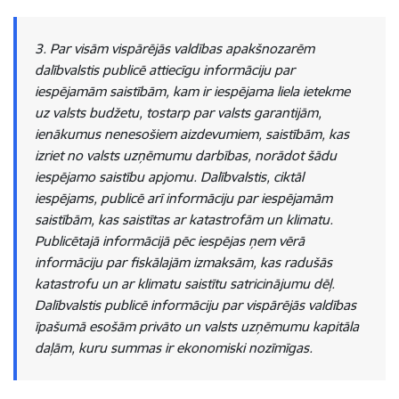
3. Par visām vispārējās valdības apakšnozarēm
dalībvalstis publicē attiecīgu informāciju par
iespējamām saistībām, kam ir iespējama liela ietekme
uz valsts budžetu, tostarp par valsts garantijām,
ienākumus nenesošiem aizdevumiem, saistībām, kas
izriet no valsts uzņēmumu darbības, norādot šādu
iespējamo saistību apjomu. Dalībvalstis, ciktāl
iespējams, publicē arī informāciju par iespējamām
saistībām, kas saistītas ar katastrofām un klimatu.
Publicētajā informācijā pēc iespējas ņem vērā
informāciju par fiskālajām izmaksām, kas radušās
katastrofu un ar klimatu saistītu satricinājumu dēļ.
Dalībvalstis publicē informāciju par vispārējās valdības
īpašumā esošām privāto un valsts uzņēmumu kapitāla
daļām, kuru summas ir ekonomiski nozīmīgas.