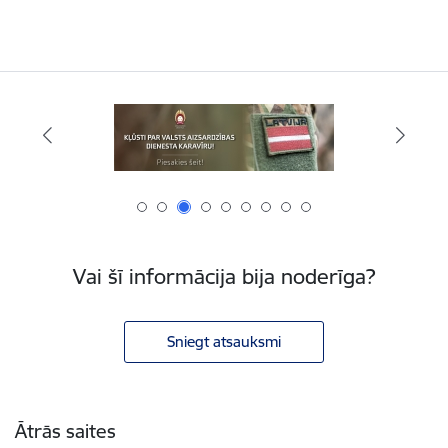
Vai šī informācija bija noderīga?
Sniegt atsauksmi
Kājene
Ātrās saites