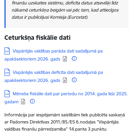
finanšu uzskaites sistēmu, deficīta datus atsevišķi līdz
nākamā ceturkšņa beigām vai pēc tam, kad attiecīgos
datus ir publicējusi Komisija (Eurostat).
Ceturkšņa fiskālie dati
Lejupielādēt:
Vispārējās valdības parāda dati sadalījumā pa
apakšsektoriem 2026. gads
Lejupielādēt:
Vispārējās valdības deficīta dati sadalījumā pa
apakšsektoriem 2026. gads
Lejupielādēt:
Mēneša fiskālie dati par periodu no 2014. gada līdz 2025.
gadam
Informācija par iespējamām saistībām tiek publicēta saskaņā
ar Padomes Direktīvas 2011/85/ES 6.nodaļas "Vispārējās
valdības finanšu pārredzamība" 14.panta 3.punktu: