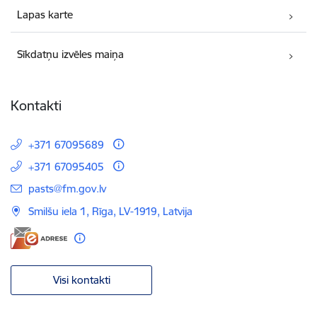
Lapas karte
Sīkdatņu izvēles maiņa
Kontakti
+371 67095689
+371 67095405
E-pasts:
pasts@fm.gov.lv
Smilšu iela 1, Rīga, LV-1919, Latvija
Visi kontakti