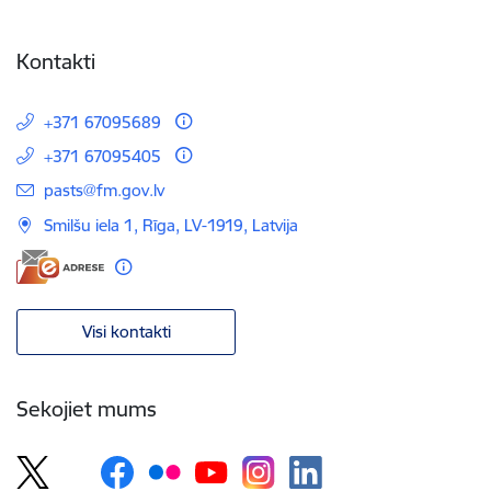
Kontakti
+371 67095689
+371 67095405
E-pasts:
pasts@fm.gov.lv
Smilšu iela 1, Rīga, LV-1919, Latvija
Visi kontakti
Sekojiet mums