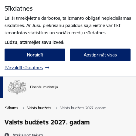
Pāriet uz lapas saturu
Sīkdatnes
Spied
lai meklētu
Enter
Lai šī tīmekļvietne darbotos, tā izmanto obligāti nepieciešamās
sīkdatnes. Ar Jūsu piekrišanu papildus šajā vietnē var tikt
izmantotas statistikas un sociālo mediju sīkdatnes.
Lūdzu, atzīmējiet savu izvēli:
Noraidīt
Apstiprināt visas
Pārvaldīt sīkdatnes
Sākums
Valsts budžets
Valsts budžets 2027. gadam
Valsts budžets 2027. gadam
Atskaņot tekstu