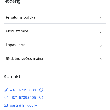
Noderīgi
Privātuma politika
Piekļūstamība
Lapas karte
Sīkdatņu izvēles maiņa
Kontakti
+371 67095689
+371 67095405
E-pasts:
pasts@fm.gov.lv