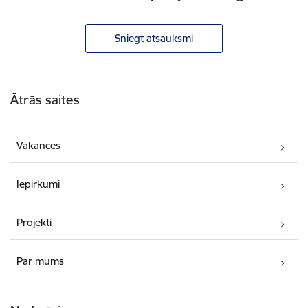
Sniegt atsauksmi
Kājene
Ātrās saites
Vakances
Iepirkumi
Projekti
Par mums