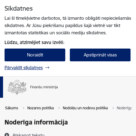
Pāriet uz lapas saturu
Sīkdatnes
Spied
lai meklētu
Enter
Lai šī tīmekļvietne darbotos, tā izmanto obligāti nepieciešamās
sīkdatnes. Ar Jūsu piekrišanu papildus šajā vietnē var tikt
izmantotas statistikas un sociālo mediju sīkdatnes.
Lūdzu, atzīmējiet savu izvēli:
Noraidīt
Apstiprināt visas
Pārvaldīt sīkdatnes
Sākums
Nozares politika
Nodokļu un nodevu politika
Noderīga i
Noderīga informācija
Atskaņot tekstu