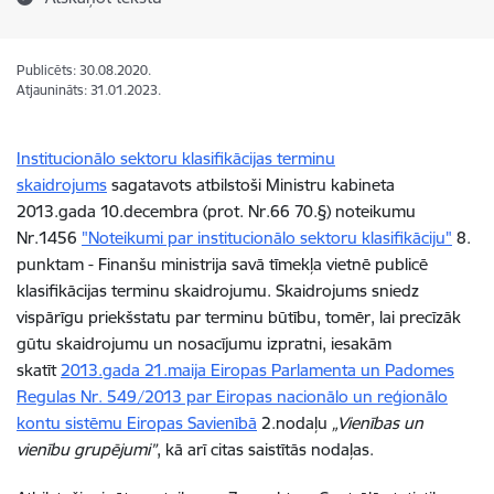
Publicēts: 30.08.2020.
Atjaunināts: 31.01.2023.
Institucionālo sektoru klasifikācijas terminu
skaidrojums
sagatavots atbilstoši Ministru kabineta
2013.gada 10.decembra (prot. Nr.66 70.§) noteikumu
Nr.1456
"Noteikumi par institucionālo sektoru klasifikāciju"
8.
punktam - Finanšu ministrija savā tīmekļa vietnē publicē
klasifikācijas terminu skaidrojumu. Skaidrojums sniedz
vispārīgu priekšstatu par terminu būtību, tomēr, lai precīzāk
gūtu skaidrojumu un nosacījumu izpratni, iesakām
skatīt
2013.gada 21.maija Eiropas Parlamenta un Padomes
Regulas Nr. 549/2013 par Eiropas nacionālo un reģionālo
kontu sistēmu Eiropas Savienībā
2.nodaļu
„Vienības un
vienību grupējumi”
, kā arī citas saistītās nodaļas.