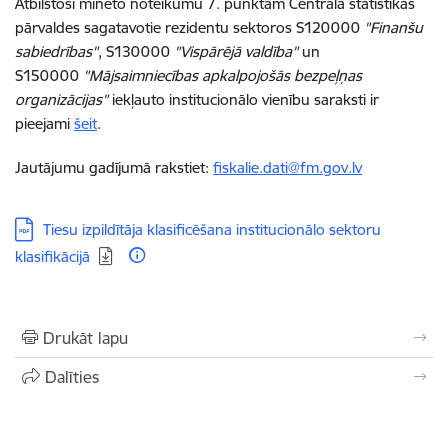
Atbilstoši minēto noteikumu 7. punktam Centrālā statistikas
pārvaldes sagatavotie rezidentu sektoros S120000
"Finanšu
sabiedrības"
, S130000
"Vispārējā valdība"
un
S150000
"Mājsaimniecības apkalpojošās bezpeļņas
organizācijas"
iekļauto institucionālo vienību saraksti ir
pieejami
šeit
.
Jautājumu gadījumā rakstiet:
fiskalie.dati@fm.gov.lv
Lejupielādēt:
Tiesu izpildītāja klasificēšana institucionālo sektoru
klasifikācijā
Drukāt lapu
Dalīties