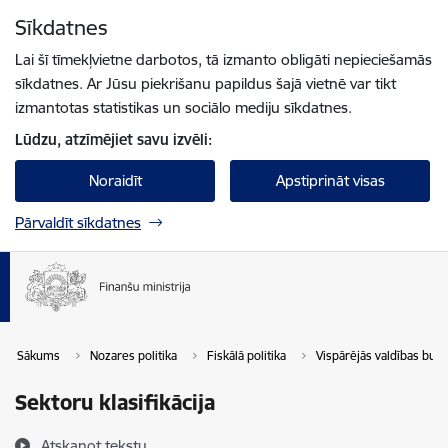
Pāriet uz lapas saturu
Sīkdatnes
Spied
lai meklētu
Enter
Lai šī tīmekļvietne darbotos, tā izmanto obligāti nepieciešamās
sīkdatnes. Ar Jūsu piekrišanu papildus šajā vietnē var tikt
izmantotas statistikas un sociālo mediju sīkdatnes.
Lūdzu, atzīmējiet savu izvēli:
Noraidīt
Apstiprināt visas
Pārvaldīt sīkdatnes
Sākums
Nozares politika
Fiskālā politika
Vispārējās valdības bud
Sektoru klasifikācija
Atskaņot tekstu