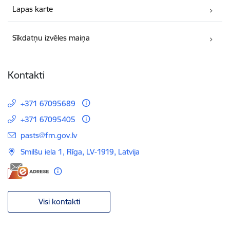
Lapas karte
Sīkdatņu izvēles maiņa
Kontakti
+371 67095689
+371 67095405
E-pasts:
pasts@fm.gov.lv
Smilšu iela 1, Rīga, LV-1919, Latvija
Visi kontakti