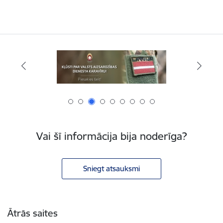
Vai šī informācija bija noderīga?
Sniegt atsauksmi
Kājene
Ātrās saites