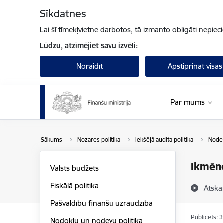
Pāriet uz lapas saturu
Sīkdatnes
Lai šī tīmekļvietne darbotos, tā izmanto obligāti nepiec
Lūdzu, atzīmējiet savu izvēli:
Noraidīt
Apstiprināt visas
Par mums
Sākums
Nozares politika
Iekšējā audita politika
Noder
Ikmēne
Valsts budžets
Fiskālā politika
Atska
Pašvaldību finanšu uzraudzība
Publicēts: 
Nodokļu un nodevu politika