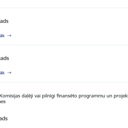
gads
rāk
gads
rāk
Komisijas daļēji vai pilnīgi finansēto programmu un projekt
mes
ads