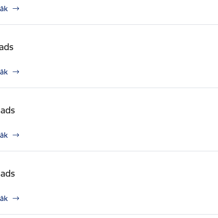
rāk
gads
rāk
gads
rāk
gads
rāk