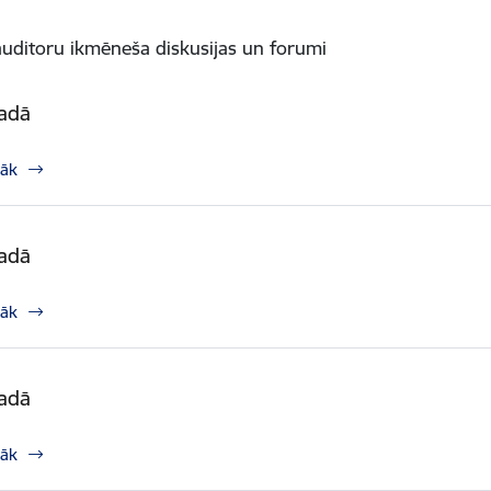
auditoru ikmēneša diskusijas un forumi
gadā
rāk
gadā
rāk
gadā
rāk