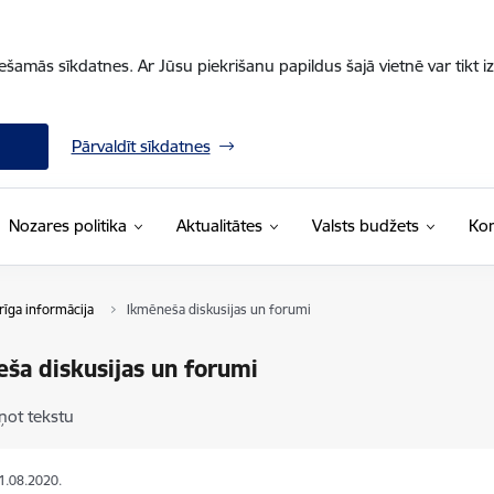
iešamās sīkdatnes. Ar Jūsu piekrišanu papildus šajā vietnē var tikt i
Pārvaldīt sīkdatnes
Nozares politika
Aktualitātes
Valsts budžets
Kon
īga informācija
Ikmēneša diskusijas un forumi
ša diskusijas un forumi
ņot tekstu
31.08.2020.