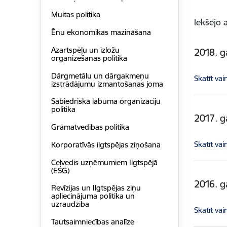
Muitas politika
Iekšējo 
Ēnu ekonomikas mazināšana
Azartspēļu un izložu
2018. 
organizēšanas politika
Dārgmetālu un dārgakmeņu
Skatīt vai
izstrādājumu izmantošanas joma
Sabiedriskā labuma organizāciju
politika
2017. 
Grāmatvedības politika
Skatīt vai
Korporatīvās ilgtspēja​s ziņošana
Ceļvedis uzņēmumiem Ilgtspējā
(ESG)
2016. 
Revīzijas un Ilgtspējas ziņu
apliecinājuma politika un
uzraudzība
Skatīt vai
Tautsaimniecības analīze