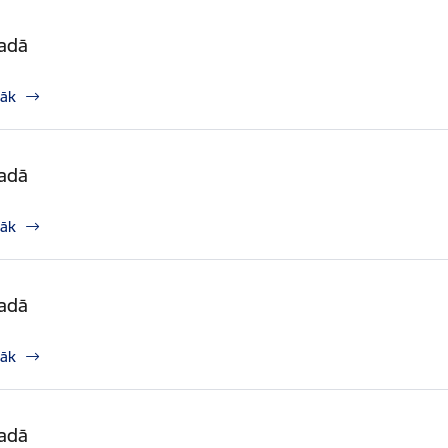
gadā
rāk
gadā
rāk
gadā
rāk
gadā