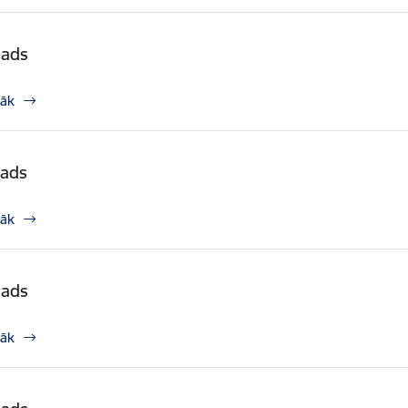
gads
rāk
gads
rāk
gads
rāk