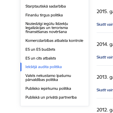
Starptautiskā sadarbība
2015. 
Finanšu tirgus politika
Noziedzīgi iegūtu līdzekļu
Skatīt vai
legalizācijas un terorisma
finansēšanas novēršana
Komercdarbības atbalsta kontrole
2014. 
ES un ES budžets
Skatīt vai
ES un cits atbalsts
Iekšējā audita politika
Valsts nekustamo īpašumu
2013. 
pārvaldības politika
Publisko iepirkumu politika
Skatīt vai
Publiskā un privātā partnerība
2012. 