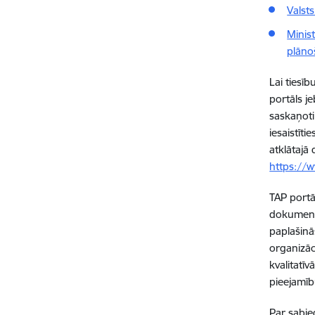
Valsts
Minis
plāno
Lai tiesī
portāls je
saskaņoti 
iesaistīti
atklātajā
https://w
TAP portāl
dokuments
paplašinā
organizāc
kvalitatī
pieejamīb
Par sabie