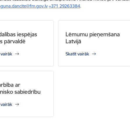
nguna.dancite@fm.gov.lv
+371 29263384
.
dalības iespējas
Lēmumu pieņemšana
ts pārvaldē
Latvijā
 vairāk
Skatīt vairāk
rbība ar
onisko sabiedrību
 vairāk