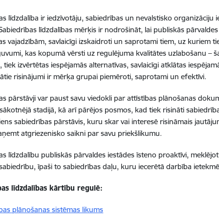
s līdzdalība ir iedzīvotāju, sabiedrības un nevalstisko organizāciju 
Sabiedrības līdzdalības mērķis ir nodrošināt, lai publiskās pārvalde
s vajadzībām, savlaicīgi izskaidroti un saprotami tiem, uz kuriem tie 
eguvumi, kas kopumā vērsti uz regulējuma kvalitātes uzlabošanu – šaj
 tiek izvērtētas iespējamās alternatīvas, savlaicīgi atklātas iespēja
dātie risinājumi ir mērķa grupai piemēroti, saprotami un efektīvi.
as pārstāvji var paust savu viedokli par attīstības plānošanas doku
sākotnējā stadijā, kā arī pārējos posmos, kad tiek risināti sabiedrība
viens sabiedrības pārstāvis, kuru skar vai interesē risināmais jautāj
saņemt atgriezenisko saikni par savu priekšlikumu.
as līdzdalību publiskās pārvaldes iestādes īsteno proaktīvi, meklējot 
sabiedrību, īpaši to sabiedrības daļu, kuru iecerētā darbība ietekmē
as līdzdalības kārtību regulē:
tības plānošanas sistēmas likums