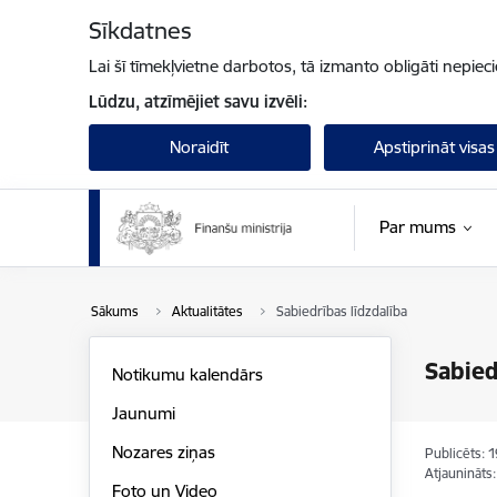
Pāriet uz lapas saturu
Sīkdatnes
Lai šī tīmekļvietne darbotos, tā izmanto obligāti nepiec
Lūdzu, atzīmējiet savu izvēli:
Noraidīt
Apstiprināt visas
Par mums
Sākums
Aktualitātes
Sabiedrības līdzdalība
Sabied
Notikumu kalendārs
Jaunumi
Nozares ziņas
Publicēts: 
Atjaunināts
Foto un Video