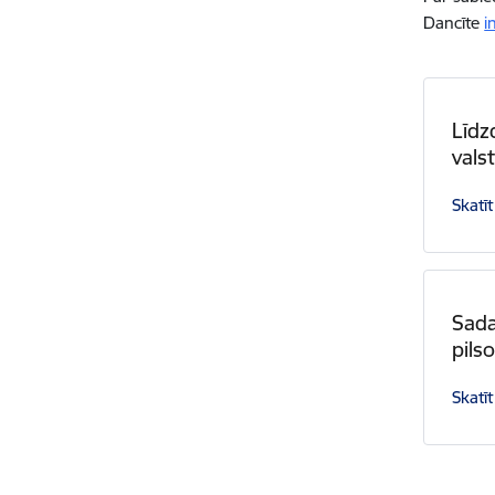
Dancīte
i
Līdz
vals
Skatīt
Sada
pils
Skatīt