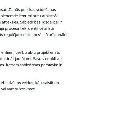
iesaistīšanās politikas veidošanas
s pieņemtie lēmumi būtu atbilstoši
attieksies. Sabiedrības līdzdalībai ir
ā procesā tiek identificēta īstā
mās regulējuma "blaknes", kā arī panākts,
mentiem, tiesību aktu projektiem to
i aktuāli jautājumi. Savu viedokli var
ums. Katram sabiedrības pārstāvim ir
efektīvākos veidus, kā iesaistīt un
 vai varētu ietekmēt.