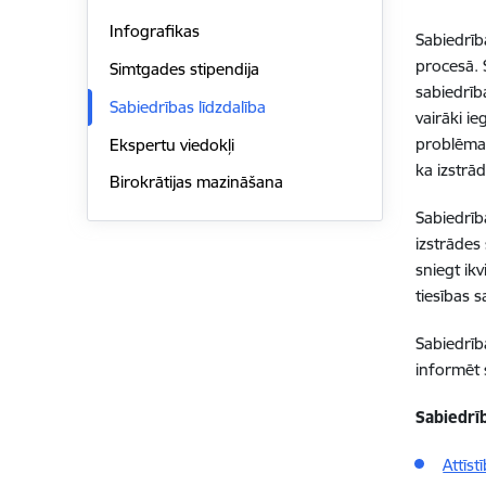
Infografikas
Sabiedrība
procesā. 
Simtgades stipendija
sabiedrība
Sabiedrības līdzdalība
vairāki i
problēma,
Ekspertu viedokļi
ka izstrā
Birokrātijas mazināšana
Sabiedrīb
izstrādes 
sniegt ik
tiesības 
Sabiedrīb
informēt 
Sabiedrīb
Attīs