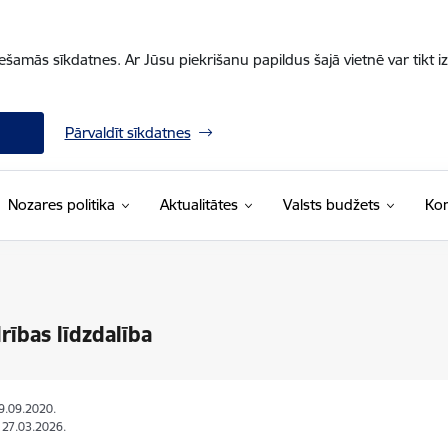
iešamās sīkdatnes. Ar Jūsu piekrišanu papildus šajā vietnē var tikt i
Pārvaldīt sīkdatnes
Nozares politika
Aktualitātes
Valsts budžets
Kon
rības līdzdalība
19.09.2020.
: 27.03.2026.