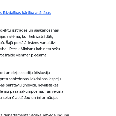
līdzdalības kārtība attīstības
 projektu izstrādes un saskaņošanas
ijas sistēma, kur tiek izstrādāti,
bā. Šajā portālā ikviens var aktīvi
irzībai. Pēcāk Ministru kabineta sēžu
tiešraide vienmēr pieejama:
ot ar idejas stadiju (diskusiju
pretī sabiedrības līdzdalības iespēju
 pārstāvju (indivīdi, nevalstiskās
rādē jau pašā sākumposmā. Tas veicina
ja sekmē atklātību un informācijas
skā departamenta vecākā lietvede Inguna