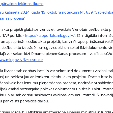
 pārvaldes iekārtas likums
tru kabineta 2024. gada 15. oktobra noteikumi Nr. 639 “Sabiedrības 
šanas procesā”
bu aktu projekti glabātos vienuviet, izveidots Vienotais tiesību aktu
b TAP portāls -
https://tapportals.mk.gov.lv/
.
Tā ir digitāla informāc
un apstiprināti tiesību aktu projekti, kas virzīti apstiprināšanai valdī
es tiesību aktu izstrādē – sniegt viedokli un sekot līdzi dokumentu v
 daļā var sekot līdzi lēmumu pieņemšanas procesam – valdības sēžu 
ww.mk.gov.lv/lv/tiesraide
.
ā ikviens sabiedrības loceklis var sekot līdzi dokumentu virzībai, sāk
) un beidzot jau ar konkrētu tiesību akta projektu. Portāls ir solis 
šanai valdības lēmumu pieņemšanas procesā, nodrošinot sabiedrības
ijas) iesaisti nozīmīgāko politikas dokumentu un tiesību aktu izst
vāku un ar sabiedrību saskaņotu valdības lēmumu izstrādi. Šī inovāci
u par valsts pārvaldes darbu.
drības līdzdalību atbildīgā amatpersona Finanšu ministrijā ir
Juridi