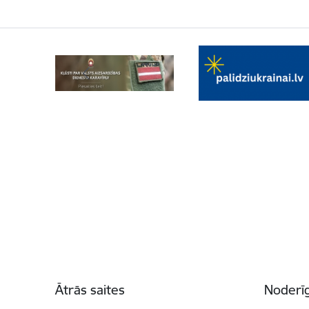
Kājene
Ātrās saites
Noderīg