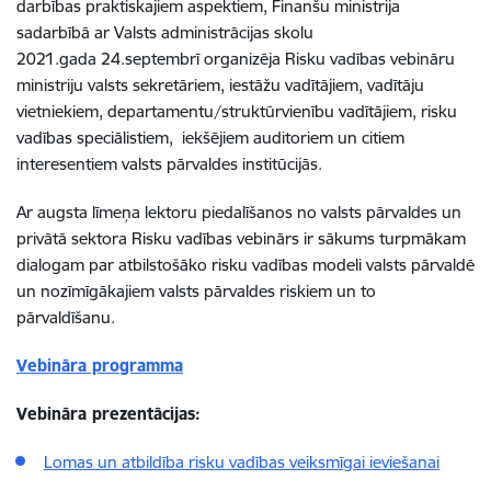
darbības praktiskajiem aspektiem, Finanšu ministrija
sadarbībā ar Valsts administrācijas skolu
2021.gada 24.septembrī organizēja Risku vadības vebināru
ministriju valsts sekretāriem, iestāžu vadītājiem, vadītāju
vietniekiem, departamentu/struktūrvienību vadītājiem, risku
vadības speciālistiem, iekšējiem auditoriem un citiem
interesentiem valsts pārvaldes institūcijās.
Ar augsta līmeņa lektoru piedalīšanos no valsts pārvaldes un
privātā sektora Risku vadības vebinārs ir sākums turpmākam
dialogam par atbilstošāko risku vadības modeli valsts pārvaldē
un nozīmīgākajiem valsts pārvaldes riskiem un to
pārvaldīšanu.
Vebināra programma
Vebināra prezentācijas:
Lomas un atbildība risku vadības veiksmīgai ieviešanai