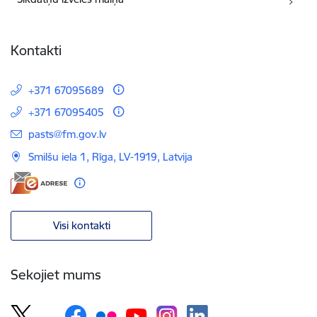
Kontakti
+371 67095689
+371 67095405
E-pasts:
pasts@fm.gov.lv
Smilšu iela 1, Rīga, LV-1919, Latvija
Visi kontakti
Sekojiet mums