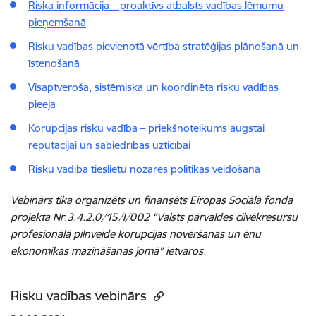
Riska informācija – proaktīvs atbalsts vadības lēmumu
pieņemšanā
Risku vadības pievienotā vērtība stratēģijas plānošanā un
īstenošanā
Visaptveroša, sistēmiska un koordinēta risku vadības
pieeja
Korupcijas risku vadība – priekšnoteikums augstai
reputācijai un sabiedrības uzticībai
Risku vadība tieslietu nozares politikas veidošanā
Vebinārs tika organizēts un finansēts Eiropas Sociālā fonda
projekta Nr.3.4.2.0/15/I/002 “Valsts pārvaldes cilvēkresursu
profesionālā pilnveide korupcijas novēršanas un ēnu
ekonomikas mazināšanas jomā” ietvaros.
Risku vadības vebinārs