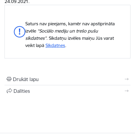
24.09.2021.
Saturs nav pieejams, kamēr nav apstiprināta
izvēle
“Sociālo mediju un trešo pušu
sīkdatnes”
. Sīkdatņu izvēles maiņu Jūs varat
veikt lapā
Sīkdatnes
.
Drukāt lapu
Dalīties