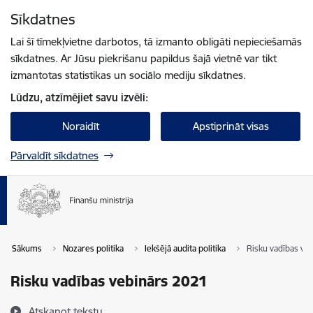
Pāriet uz lapas saturu
Sīkdatnes
Spied
lai meklētu
Enter
Lai šī tīmekļvietne darbotos, tā izmanto obligāti nepieciešamās
sīkdatnes. Ar Jūsu piekrišanu papildus šajā vietnē var tikt
izmantotas statistikas un sociālo mediju sīkdatnes.
Lūdzu, atzīmējiet savu izvēli:
Noraidīt
Apstiprināt visas
Pārvaldīt sīkdatnes
Sākums
Nozares politika
Iekšējā audita politika
Risku vadības ve
Risku vadības vebinārs 2021
Atskaņot tekstu