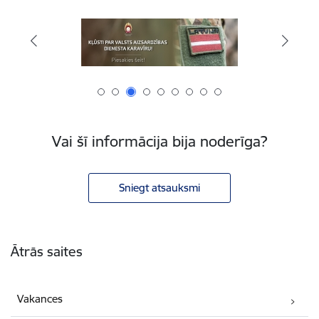
Vai šī informācija bija noderīga?
Sniegt atsauksmi
Kājene
Ātrās saites
Vakances