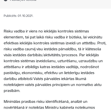
Publicēts: 01.10.2021.
Risku vadība ir viens no iekšējās kontroles sistēmas
elementiem, tai pat laikā risku vadība ir būtiska, lai veicinātu
efektīvas iekšējās kontroles sistēmas izveidi un attīstību. Proti,
risku vadība caurvij visu iestādes pārvaldību, tā ir klātesoša
visās iestādes darbībās/aktivitātēs/procesos. Par iekšējās
kontroles sistēmas izveidošanu, uzturēšanu, uzraudzību un
attīstīšanu ir atbildīgs katras iestādes vadītājs, nodrošinot
pastāvīgu, ekonomisku, efektīvu un lietderīgu iestādes
darbību atbilstoši Valsts pārvaldes iekārtas likumā
noteiktajiem valsts pārvaldes principiem un normatīvo aktu
prasībām.
Minimālas prasības risku identificēšanā, analīzē un
novērtēšanā ir noteiktas Ministru kabineta noteikumos