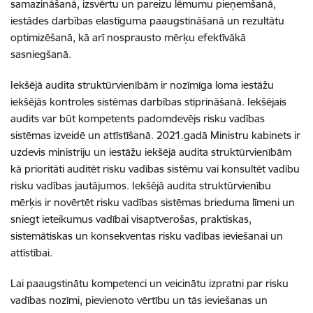
samazināšanā, izsvērtu un pareizu lēmumu pieņemšanā,
iestādes darbības elastīguma paaugstināšanā un rezultātu
optimizēšanā, kā arī nosprausto mērķu efektīvākā
sasniegšanā.
Iekšējā audita struktūrvienībām ir nozīmīga loma iestāžu
iekšējās kontroles sistēmas darbības stiprināšanā. Iekšējais
audits var būt kompetents padomdevējs risku vadības
sistēmas izveidē un attīstīšanā. 2021.gadā Ministru kabinets ir
uzdevis ministriju un iestāžu iekšējā audita struktūrvienībām
kā prioritāti auditēt risku vadības sistēmu vai konsultēt vadību
risku vadības jautājumos. Iekšējā audita struktūrvienību
mērķis ir novērtēt risku vadības sistēmas brieduma līmeni un
sniegt ieteikumus vadībai visaptverošas, praktiskas,
sistemātiskas un konsekventas risku vadības ieviešanai un
attīstībai.
Lai paaugstinātu kompetenci un veicinātu izpratni par risku
vadības nozīmi, pievienoto vērtību un tās ieviešanas un