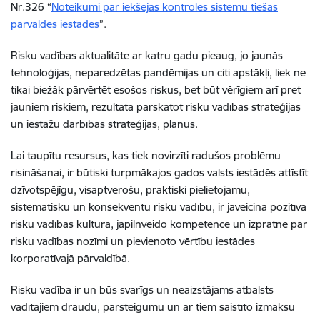
Nr.326 “
Noteikumi par iekšējās kontroles sistēmu tiešās
pārvaldes iestādēs
”.
Risku vadības aktualitāte ar katru gadu pieaug, jo jaunās
tehnoloģijas, neparedzētas pandēmijas un citi apstākļi, liek ne
tikai biežāk pārvērtēt esošos riskus, bet būt vērīgiem arī pret
jauniem riskiem, rezultātā pārskatot risku vadības stratēģijas
un iestāžu darbības stratēģijas, plānus.
Lai taupītu resursus, kas tiek novirzīti radušos problēmu
risināšanai, ir būtiski turpmākajos gados valsts iestādēs attīstīt
dzīvotspējīgu, visaptverošu, praktiski pielietojamu,
sistemātisku un konsekventu risku vadību, ir jāveicina pozitīva
risku vadības kultūra, jāpilnveido kompetence un izpratne par
risku vadības nozīmi un pievienoto vērtību iestādes
korporatīvajā pārvaldībā.
Risku vadība ir un būs svarīgs un neaizstājams atbalsts
vadītājiem draudu, pārsteigumu un ar tiem saistīto izmaksu