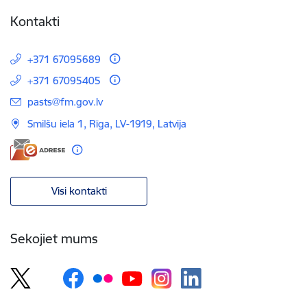
Kontakti
+371 67095689
+371 67095405
E-pasts:
pasts@fm.gov.lv
Smilšu iela 1, Rīga, LV-1919, Latvija
Visi kontakti
Sekojiet mums