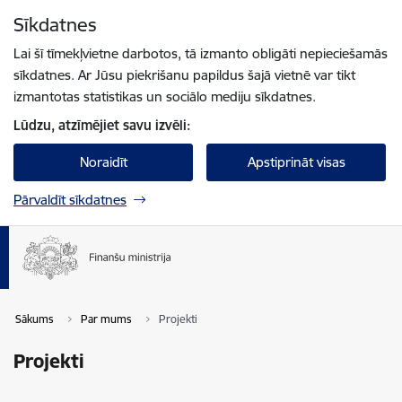
Pāriet uz lapas saturu
Sīkdatnes
Spied
lai meklētu
Enter
Lai šī tīmekļvietne darbotos, tā izmanto obligāti nepieciešamās
sīkdatnes. Ar Jūsu piekrišanu papildus šajā vietnē var tikt
izmantotas statistikas un sociālo mediju sīkdatnes.
Lūdzu, atzīmējiet savu izvēli:
Noraidīt
Apstiprināt visas
Pārvaldīt sīkdatnes
Sākums
Par mums
Projekti
Projekti