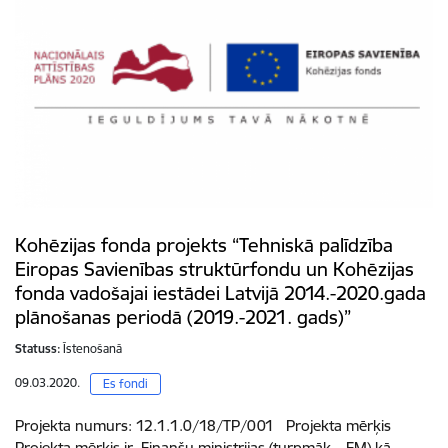
Kohēzijas fonda projekts “Tehniskā palīdzība
Eiropas Savienības struktūrfondu un Kohēzijas
fonda vadošajai iestādei Latvijā 2014.-2020.gada
plānošanas periodā (2019.-2021. gads)”
Statuss:
Īstenošanā
09.03.2020.
Es fondi
Projekta numurs: 12.1.1.0/18/TP/001 Projekta mērķis
Projekta mērķis ir Finanšu ministrijas (turpmāk – FM) kā