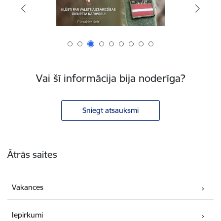
Vai šī informācija bija noderīga?
Sniegt atsauksmi
Kājene
Ātrās saites
Vakances
Iepirkumi