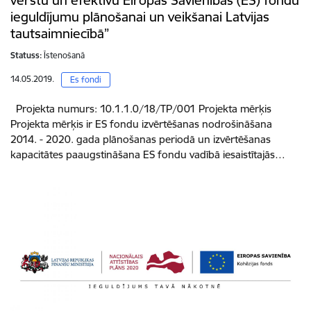
vērstu un efektīvu Eiropas Savienības (ES) fondu
ieguldījumu plānošanai un veikšanai Latvijas
tautsaimniecībā”
Statuss:
Īstenošanā
14.05.2019.
Es fondi
Projekta numurs: 10.1.1.0/18/TP/001 Projekta mērķis
Projekta mērķis ir ES fondu izvērtēšanas nodrošināšana
2014. - 2020. gada plānošanas periodā un izvērtēšanas
kapacitātes paaugstināšana ES fondu vadībā iesaistītajās…