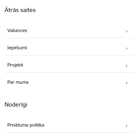
Kājene
Ātrās saites
Vakances
Iepirkumi
Projekti
Par mums
Noderīgi
Privātuma politika