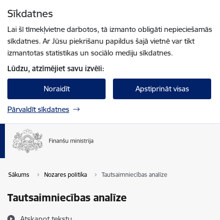
Pāriet uz lapas saturu
Sīkdatnes
Spied
lai meklētu
Enter
Lai šī tīmekļvietne darbotos, tā izmanto obligāti nepieciešamās
sīkdatnes. Ar Jūsu piekrišanu papildus šajā vietnē var tikt
izmantotas statistikas un sociālo mediju sīkdatnes.
Lūdzu, atzīmējiet savu izvēli:
Noraidīt
Apstiprināt visas
Pārvaldīt sīkdatnes
Sākums
Nozares politika
Tautsaimniecības analīze
Tautsaimniecības analīze
Atskaņot tekstu