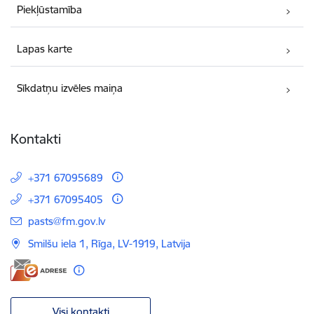
Piekļūstamība
Lapas karte
Sīkdatņu izvēles maiņa
Kontakti
+371 67095689
+371 67095405
E-pasts:
pasts@fm.gov.lv
Smilšu iela 1, Rīga, LV-1919, Latvija
Visi kontakti