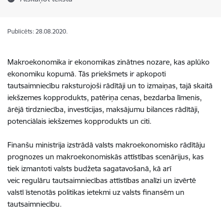
Publicēts: 28.08.2020.
Makroekonomika ir ekonomikas zinātnes nozare, kas aplūko
ekonomiku kopumā. Tās priekšmets ir apkopoti
tautsaimniecību raksturojoši rādītāji un to izmaiņas, tajā skaitā
iekšzemes kopprodukts, patēriņa cenas, bezdarba līmenis,
ārējā tirdzniecība, investīcijas, maksājumu bilances rādītāji,
potenciālais iekšzemes kopprodukts un citi.
Finanšu ministrija izstrādā valsts makroekonomisko rādītāju
prognozes un makroekonomiskās attīstības scenārijus, kas
tiek izmantoti valsts budžeta sagatavošanā, kā arī
veic regulāru tautsaimniecības attīstības analīzi un izvērtē
valstī īstenotās politikas ietekmi uz valsts finansēm un
tautsaimniecību.