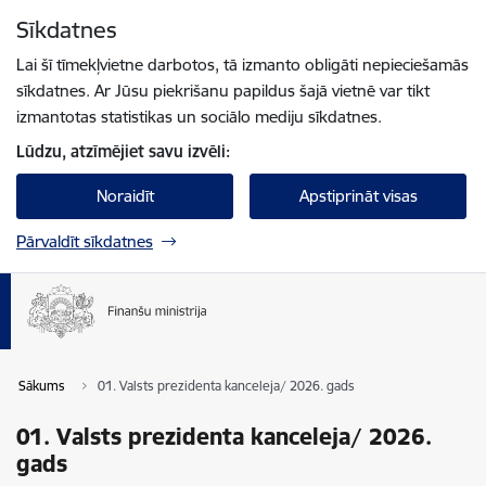
Pāriet uz lapas saturu
Sīkdatnes
Spied
lai meklētu
Enter
Lai šī tīmekļvietne darbotos, tā izmanto obligāti nepieciešamās
sīkdatnes. Ar Jūsu piekrišanu papildus šajā vietnē var tikt
izmantotas statistikas un sociālo mediju sīkdatnes.
Lūdzu, atzīmējiet savu izvēli:
Noraidīt
Apstiprināt visas
Pārvaldīt sīkdatnes
Sākums
01. Valsts prezidenta kanceleja/ 2026. gads
01. Valsts prezidenta kanceleja/ 2026.
gads