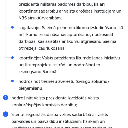
prezidenta militārās padomes darbību, kā arī
koordinēt sadarbību ar valsts drošības institūcijām un
NBS struktūrvienībām;
sagatavojot Saeimā pieņemto likumu izsludināšanu, kā
arī likumu izsludināšanas apturēšanu, nodrošināt
darbības, kas saistītas ar likumu atgriešanu Saeimā
otrreizējai caurlūkošanai;
koordinējot Valsts prezidenta likumdošanas iniciatīvu
un likumprojektu izstrādi un nodrošinot to
iesniegšanu Saeimā;
nodrošinot tiesnešu zvērestu (svinīgo solījumu)
pieņemšanu;
nodrošināt Valsts prezidenta izveidotās Valsts
konkurētspējas komisijas darbību;
īstenot reģionālās darba vizītes sadarbībā ar valsts
pārvaldes un pašvaldību institūcijām, fiziskām un