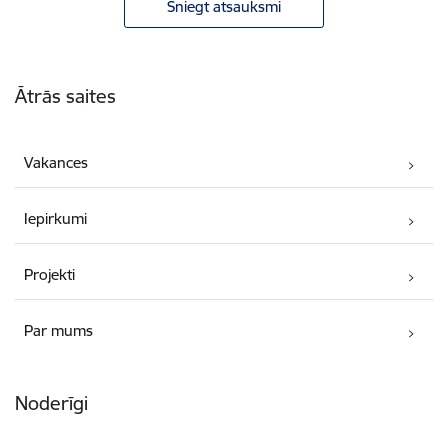
Sniegt atsauksmi
Kājene
Ātrās saites
Vakances
Iepirkumi
Projekti
Par mums
Noderīgi