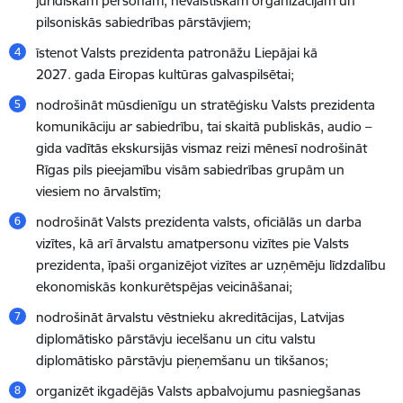
juridiskām personām, nevalstiskām organizācijām un
pilsoniskās sabiedrības pārstāvjiem;
īstenot Valsts prezidenta patronāžu Liepājai kā
2027. gada Eiropas kultūras galvaspilsētai;
nodrošināt mūsdienīgu un stratēģisku Valsts prezidenta
komunikāciju ar sabiedrību, tai skaitā publiskās, audio –
gida vadītās ekskursijās vismaz reizi mēnesī nodrošināt
Rīgas pils pieejamību visām sabiedrības grupām un
viesiem no ārvalstīm;
nodrošināt Valsts prezidenta valsts, oficiālās un darba
vizītes, kā arī ārvalstu amatpersonu vizītes pie Valsts
prezidenta, īpaši organizējot vizītes ar uzņēmēju līdzdalību
ekonomiskās konkurētspējas veicināšanai;
nodrošināt ārvalstu vēstnieku akreditācijas, Latvijas
diplomātisko pārstāvju iecelšanu un citu valstu
diplomātisko pārstāvju pieņemšanu un tikšanos;
organizēt ikgadējās Valsts apbalvojumu pasniegšanas