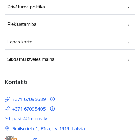
Privātuma politika
Piekļūstamība
Lapas karte
Sīkdatņu izvēles maiņa
Kontakti
+371 67095689
+371 67095405
E-pasts:
pasts@fm.gov.lv
Smilšu iela 1, Rīga, LV-1919, Latvija