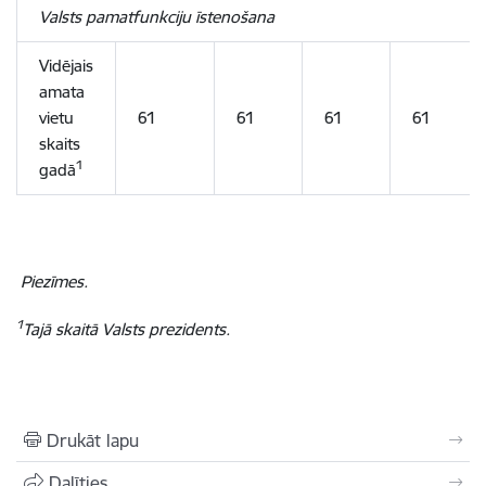
Valsts pamatfunkciju īstenošana
Vidējais
amata
vietu
61
61
61
61
skaits
1
gadā
Piezīmes.
1
Tajā skaitā Valsts prezidents.
Drukāt lapu
Dalīties