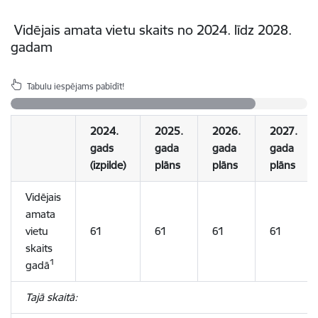
Vidējais amata vietu skaits no 2024. līdz 2028.
gadam
Tabulu iespējams pabīdīt!
2024.
2025.
2026.
2027.
gads
gada
gada
gada
(izpilde)
plāns
plāns
plāns
Vidējais
amata
vietu
61
61
61
61
skaits
1
gadā
Tajā skaitā: