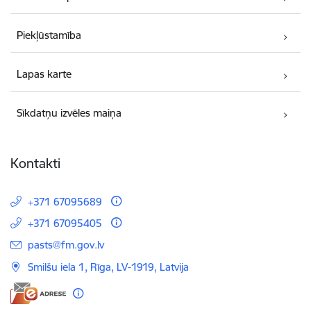
Piekļūstamība
Lapas karte
Sīkdatņu izvēles maiņa
Kontakti
+371 67095689
+371 67095405
E-pasts:
pasts@fm.gov.lv
Smilšu iela 1, Rīga, LV-1919, Latvija