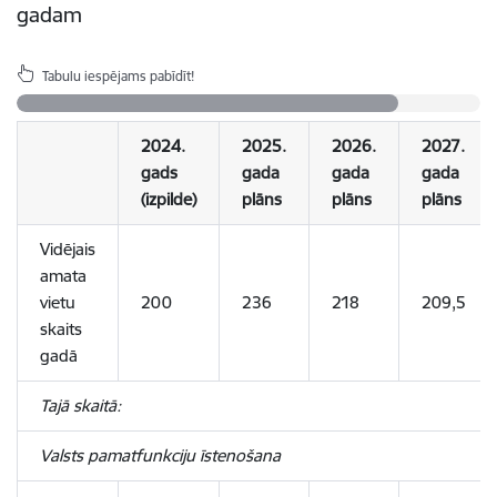
gadam
Tabulu iespējams pabīdīt!
2024.
2025.
2026.
2027.
gads
gada
gada
gada
(izpilde)
plāns
plāns
plāns
Vidējais
amata
vietu
200
236
218
209,5
skaits
gadā
Tajā skaitā:
Valsts pamatfunkciju īstenošana