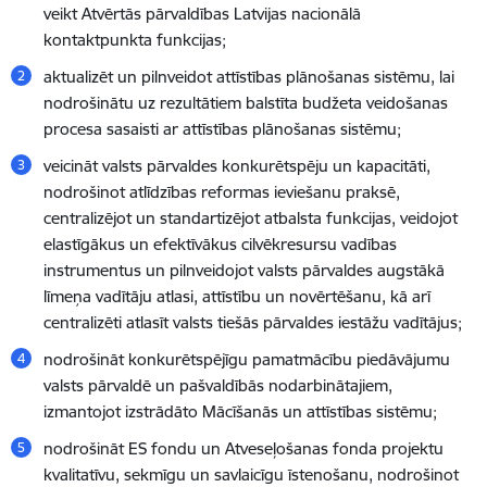
veikt Atvērtās pārvaldības Latvijas nacionālā
kontaktpunkta funkcijas;
aktualizēt un pilnveidot attīstības plānošanas sistēmu, lai
nodrošinātu uz rezultātiem balstīta budžeta veidošanas
procesa sasaisti ar attīstības plānošanas sistēmu;
veicināt valsts pārvaldes konkurētspēju un kapacitāti,
nodrošinot atlīdzības reformas ieviešanu praksē,
centralizējot un standartizējot atbalsta funkcijas, veidojot
elastīgākus un efektīvākus cilvēkresursu vadības
instrumentus un pilnveidojot valsts pārvaldes augstākā
līmeņa vadītāju atlasi, attīstību un novērtēšanu, kā arī
centralizēti atlasīt valsts tiešās pārvaldes iestāžu vadītājus;
nodrošināt konkurētspējīgu pamatmācību piedāvājumu
valsts pārvaldē un pašvaldībās nodarbinātajiem,
izmantojot izstrādāto Mācīšanās un attīstības sistēmu;
nodrošināt ES fondu un Atveseļošanas fonda projektu
kvalitatīvu, sekmīgu un savlaicīgu īstenošanu, nodrošinot