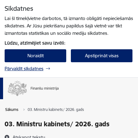
Pāriet uz lapas saturu
Sīkdatnes
Spied
lai meklētu
Enter
Lai šī tīmekļvietne darbotos, tā izmanto obligāti nepieciešamās
sīkdatnes. Ar Jūsu piekrišanu papildus šajā vietnē var tikt
izmantotas statistikas un sociālo mediju sīkdatnes.
Lūdzu, atzīmējiet savu izvēli:
Noraidīt
Apstiprināt visas
Pārvaldīt sīkdatnes
Sākums
03. Ministru kabinets/ 2026. gads
03. Ministru kabinets/ 2026. gads
Atskaņot tekstu