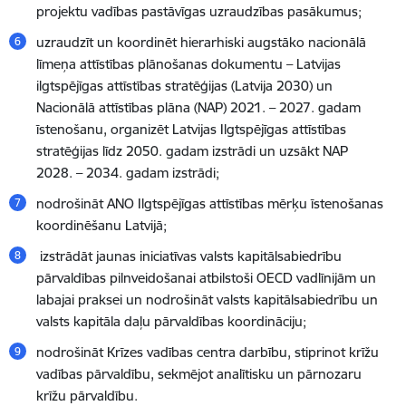
projektu vadības pastāvīgas uzraudzības pasākumus;
uzraudzīt un koordinēt hierarhiski augstāko nacionālā
līmeņa attīstības plānošanas dokumentu – Latvijas
ilgtspējīgas attīstības stratēģijas (Latvija 2030) un
Nacionālā attīstības plāna (NAP) 2021. – 2027. gadam
īstenošanu, organizēt Latvijas Ilgtspējīgas attīstības
stratēģijas līdz 2050. gadam izstrādi un uzsākt NAP
2028. – 2034. gadam izstrādi;
nodrošināt ANO Ilgtspējīgas attīstības mērķu īstenošanas
koordinēšanu Latvijā;
izstrādāt jaunas iniciatīvas valsts kapitālsabiedrību
pārvaldības pilnveidošanai atbilstoši OECD vadlīnijām un
labajai praksei un nodrošināt valsts kapitālsabiedrību un
valsts kapitāla daļu pārvaldības koordināciju;
nodrošināt Krīzes vadības centra darbību, stiprinot krīžu
vadības pārvaldību, sekmējot analītisku un pārnozaru
krīžu pārvaldību.