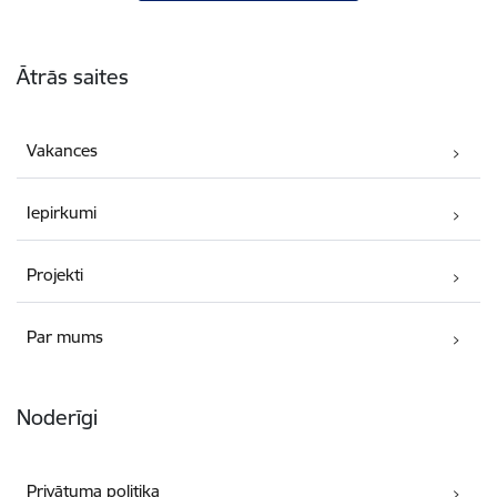
Kājene
Ātrās saites
Vakances
Iepirkumi
Projekti
Par mums
Noderīgi
Privātuma politika