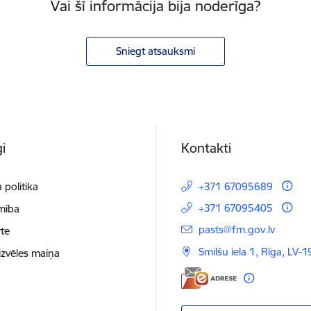
Vai šī informācija bija noderīga?
Sniegt atsauksmi
i
Kontakti
 politika
+371 67095689
+371 67095405
mība
E-pasts:
pasts@fm.gov.lv
te
Smilšu iela 1, Rīga, LV-1
izvēles maiņa