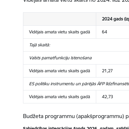
2024 gads (izp
Vidējais amata vietu skaits gadā
64
Tajā skaitā:
Valsts pamatfunkciju īstenošana
Vidējais amata vietu skaits gadā
21,27
ES politiku instrumentu un pārējās ĀFP līdzfinans
Vidējais amata vietu skaits gadā
42,73
Budžeta programmu (apakšprogrammu) pa
Sabiedrības integrācijas fonds 2026. gadam, salīd