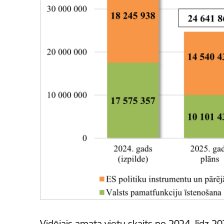
Vidējais amata vietu skaits no 2024. līdz 