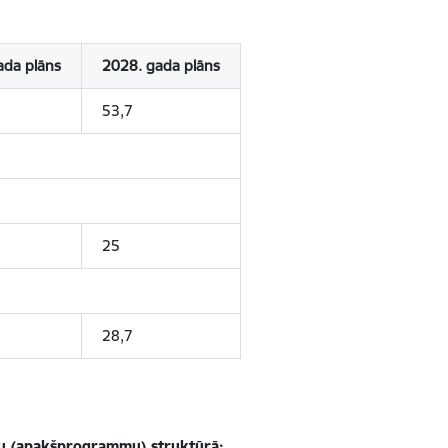
ada plāns
2028. gada plāns
53,7
25
28,7
mmu (apakšprogrammu) struktūrā: