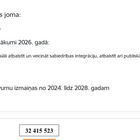
s joma:
a
sākumi 2026. gadā:
li atbalstīt un veicināt sabiedrības integrāciju, atbalstīt arī publisk
evumu izmaiņas no 2024. līdz 2028. gadam