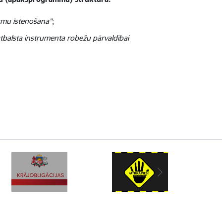
umu īstenošana”
;
tbalsta instrumenta robežu pārvaldībai