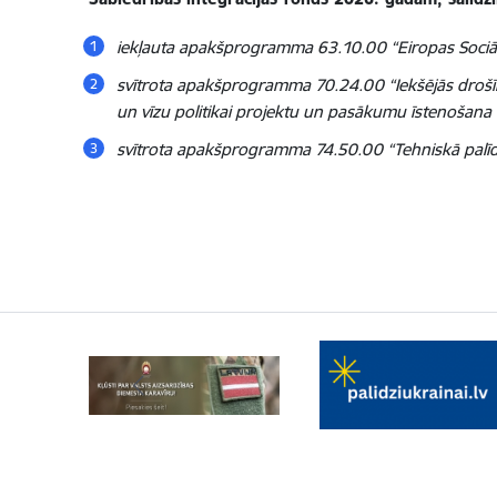
iekļauta apakšprogramma 63.10.00 “Eiropas Sociālā
svītrota apakšprogramma 70.24.00 “Iekšējās drošīb
un vīzu politikai projektu un pasākumu īstenošana 
svītrota apakšprogramma 74.50.00 “Tehniskā palī