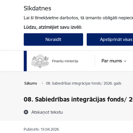
Pāriet uz lapas saturu
Sīkdatnes
Lai šī tīmekļvietne darbotos, tā izmanto obligāti nepiec
Lūdzu, atzīmējiet savu izvēli:
Noraidīt
Apstiprināt visas
Par mums
Sākums
08. Sabiedrības integrācijas fonds/ 2026. gads
08. Sabiedrības integrācijas fonds/ 
Atskaņot tekstu
Publicēts: 13.04.2026.