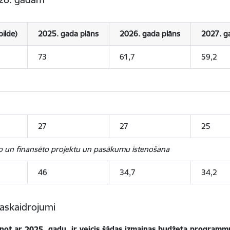
ilde)
2025. gada plāns
2026. gada plāns
2027. g
73
61,7
59,2
27
27
25
ēto un finansēto projektu un pasākumu īstenošana
46
34,7
34,2
skaidrojumi
zinot ar 2025. gadu, ir veicis šādas izmaiņas budžeta progra