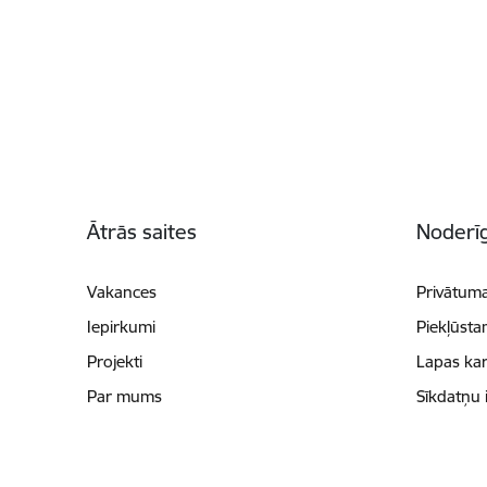
Kājene
Ātrās saites
Noderīg
Vakances
Privātuma
Iepirkumi
Piekļūsta
Projekti
Lapas kar
Par mums
Sīkdatņu 