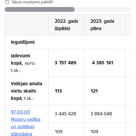
Tabulu iespējams pabīdīt!
2022. gads
2023. gada
2
(izpilde)
plāns
pl
Ieguldījumi
Izdevumi
3 757 489
4 385 161
6
kopā,
euro,
t.sk.:
Vidējais amata
vietu skaits
113
121
1
kopā
, t.sk.:
97.00.00
3 445 428
3 884 048
4
Nozaru vadība
un politikas
109
109
1
plānošana