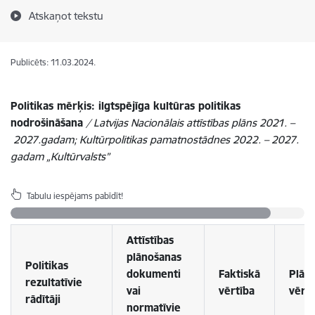
Atskaņot tekstu
Publicēts: 11.03.2024.
Politikas mērķis: ilgtspējīga kultūras politikas
nodrošināšana
/ Latvijas Nacionālais attīstības plāns 2021. –
2027.gadam; Kultūrpolitikas pamatnostādnes 2022. – 2027.
gadam „Kultūrvalsts”
Tabulu iespējams pabīdīt!
Attīstības
plānošanas
Politikas
dokumenti
Faktiskā
Plān
rezultatīvie
vai
vērtība
vērtī
rādītāji
normatīvie