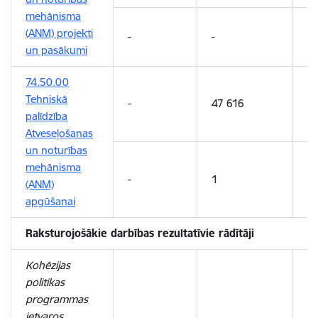
mehānisma
(ANM) projekti
-
-
3
un pasākumi
74.50.00
Tehniskā
-
47 616
5
palīdzība
Atveseļošanas
un noturības
mehānisma
-
1
1
(ANM)
apgūšanai
Raksturojošākie darbības rezultatīvie rādītāji
Kohēzijas
politikas
programmas
ietvaros