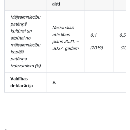
akti
Mājsaimniecību
patēriņš
Nacionālais
kultūrai un
attīstības
8,1
8,5
atpūtai no
plāns 2021. –
mājsaimniecību
(2019)
(202
2027. gadam
kopējā
patēriņa
izdevumiem (%)
Valdības
9.
deklarācija