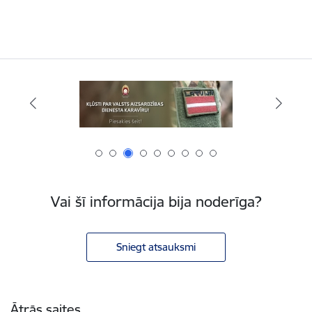
Vai šī informācija bija noderīga?
Sniegt atsauksmi
Kājene
Ātrās saites