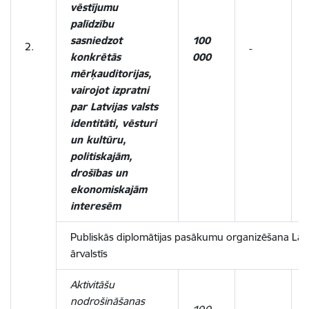
vēstījumu
palīdzību
sasniedzot
100
2.
-
-
konkrētās
000
mērķauditorijas,
vairojot izpratni
par Latvijas valsts
identitāti, vēsturi
un kultūru,
politiskajām,
drošības un
ekonomiskajām
interesēm
Publiskās diplomātijas pasākumu organizēšana Latv
ārvalstīs
Aktivitāšu
nodrošināšanas