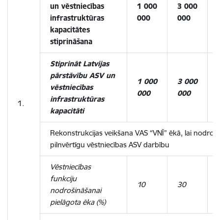
un vēstniecības
1 000
3 000
infrastruktūras
000
000
kapacitātes
stiprināšana
Stiprināt Latvijas
pārstāvību ASV un
1 000
3 000
vēstniecības
000
000
infrastruktūras
1.
kapacitāti
Rekonstrukcijas veikšana VAS “VNĪ” ēkā, lai nodroš
pilnvērtīgu vēstniecības ASV darbību
Vēstniecības
funkciju
10
30
nodrošināšanai
pielāgota ēka (%)