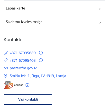
Lapas karte
Sīkdatņu izvēles maiņa
Kontakti
+371 67095689
+371 67095405
E-pasts:
pasts@fm.gov.lv
Smilšu iela 1, Rīga, LV-1919, Latvija
Visi kontakti