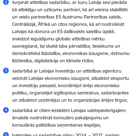
turpināt attīstības sadarbību, ar kuru Latvija sevi pierāda
kā atbildīgu un uzticamu partneri, kā arī veicina stabilitāti
un veido partnerības ES Austrumu Partnerības valstīs,
Centrālāzijā, Āfrikā un citos reģionos, kā arī nodrošināt
Latvijas kā donora un ES dalībvalsts saistību izpildi,
sniedzot ieguldījumu globālo attīstības mērķu
sasniegšanā, tai skaitā laba pārvaldība, tiesiskums un
demokrātiskā līdzdalība, ekonomikas izaugsme, dzimumu
līdztiesība, digitalizācija un klimata rīcība;
sadarbībā ar Latvijas Investīciju un attīstības aģentūru
veicināt Latvijas ekonomisko izaugsmi, atbalstot eksportu
un investīciju piesaisti, koordinējot ārējo ekonomisko
politiku, organizējot izglītojošus seminārus, sadarbojoties
un atbalstot uzņēmējus un to organizācijas ārējos tirgos;
sadarbībā ar citām iestādēm Latvijas valstspiederīgajiem
ārvalstīs nodrošināt konsulāro pakalpojumu un
konsulārās palīdzības saņemšanas iespējas;
balstoties uz sadarbības plānu 2024. – 2027. gadam,