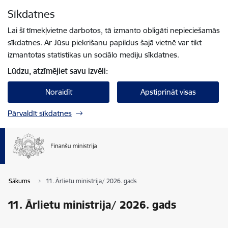
Pāriet uz lapas saturu
Sīkdatnes
Spied
lai meklētu
Enter
Lai šī tīmekļvietne darbotos, tā izmanto obligāti nepieciešamās
sīkdatnes. Ar Jūsu piekrišanu papildus šajā vietnē var tikt
izmantotas statistikas un sociālo mediju sīkdatnes.
Lūdzu, atzīmējiet savu izvēli:
Noraidīt
Apstiprināt visas
Pārvaldīt sīkdatnes
Sākums
11. Ārlietu ministrija/ 2026. gads
11. Ārlietu ministrija/ 2026. gads