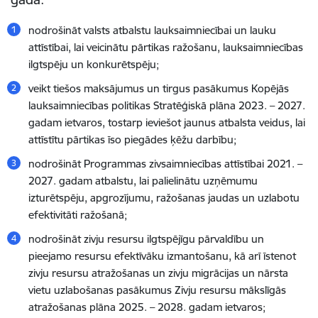
nodrošināt valsts atbalstu lauksaimniecībai un lauku
attīstībai, lai veicinātu pārtikas ražošanu, lauksaimniecības
ilgtspēju un konkurētspēju
;
veikt tiešos maksājumus un tirgus pasākumus Kopējās
lauksaimniecības politikas Stratēģiskā plāna 2023. – 2027.
gadam ietvaros, tostarp ieviešot jaunus atbalsta veidus, lai
attīstītu pārtikas īso piegādes ķēžu darbību;
nodrošināt Programmas zivsaimniecības attīstībai 2021. –
2027. gadam atbalstu, lai palielinātu uzņēmumu
izturētspēju, apgrozījumu, ražošanas jaudas un uzlabotu
efektivitāti ražošanā;
nodrošināt zivju resursu ilgtspējīgu pārvaldību un
pieejamo resursu efektīvāku izmantošanu, kā arī īstenot
zivju resursu atražošanas un zivju migrācijas un nārsta
vietu uzlabošanas pasākumus Zivju resursu mākslīgās
atražošanas plāna 2025. – 2028. gadam ietvaros;