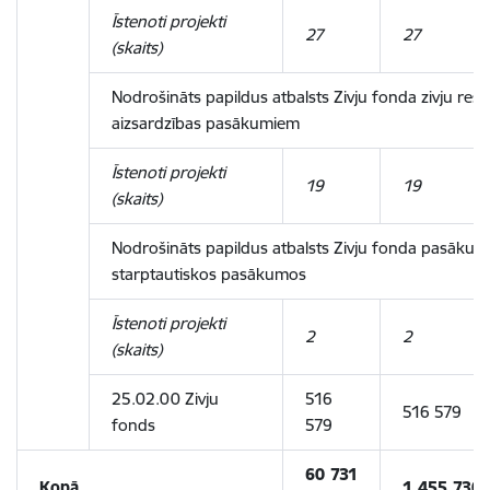
Īstenoti projekti
27
27
(skaits)
Nodrošināts papildus atbalsts Zivju fonda zivju res
aizsardzības pasākumiem
Īstenoti projekti
19
19
(skaits)
Nodrošināts papildus atbalsts Zivju fonda pasākum
starptautiskos pasākumos
Īstenoti projekti
2
2
(skaits)
25.02.00 Zivju
516
516 579
fonds
579
60 731
Kopā
1 455 730