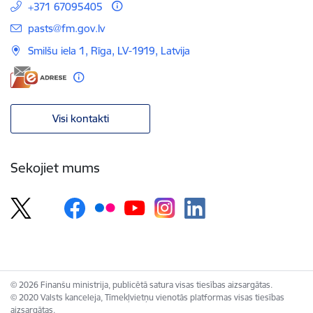
+371 67095405
E-pasts:
pasts@fm.gov.lv
Smilšu iela 1, Rīga, LV-1919, Latvija
Visi kontakti
Sekojiet mums
© 2026 Finanšu ministrija, publicētā satura visas tiesības aizsargātas.
© 2020 Valsts kanceleja, Tīmekļvietņu vienotās platformas visas tiesības
aizsargātas.