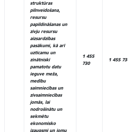
struktūras
pilnveidošana,
resursu
papildināšanas un
zivju resursu
aizsardzības
pasākumi, kā arī
uzticamu un
1 455
zinātniski
1 455 730
730
pamatotu datu
ieguve meža,
medību
saimniecības un
zivsaimniecības
jomās, lai
nodrošinātu un
sekmētu
ekonomisko
izaugsmi un jomu