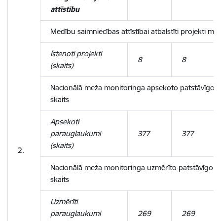
attīstību
Medību saimniecības attīstībai atbalstīti projekti m
Īstenoti projekti
8
8
(skaits)
Nacionālā meža monitoringa apsekoto patstāvīgo
skaits
Apsekoti
parauglaukumi
377
377
(skaits)
2.
Nacionālā meža monitoringa uzmērīto patstāvīgo
skaits
Uzmērīti
parauglaukumi
269
269