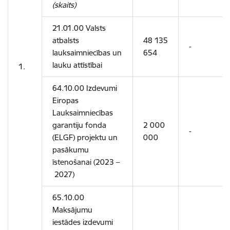
(skaits)
21.01.00 Valsts
atbalsts
48 135
-
lauksaimniecības un
654
lauku attīstībai
1.
64.10.00 Izdevumi
Eiropas
Lauksaimniecības
garantiju fonda
2 000
-
(ELGF) projektu un
000
pasākumu
īstenošanai (2023
–
2027)
65.10.00
Maksājumu
iestādes izdevumi