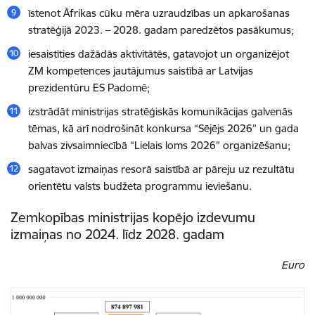
īstenot Āfrikas cūku mēra uzraudzības un apkarošanas
stratēģijā 2023. – 2028. gadam paredzētos pasākumus;
iesaistīties dažādās aktivitātēs, gatavojot un organizējot
ZM kompetences jautājumus saistībā ar Latvijas
prezidentūru ES Padomē;
izstrādāt ministrijas stratēģiskās komunikācijas galvenās
tēmas, kā arī nodrošināt konkursa “Sējējs 2026” un gada
balvas zivsaimniecībā “Lielais loms 2026” organizēšanu;
sagatavot izmaiņas resorā saistībā ar pāreju uz rezultātu
orientētu valsts budžeta programmu ieviešanu.
Zemkopības ministrijas kopējo izdevumu
izmaiņas no 2024. līdz 2028. gadam
Euro