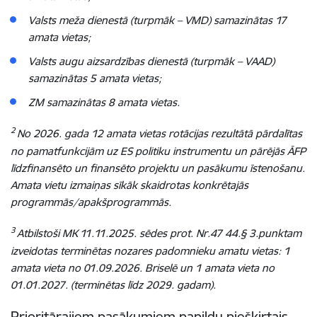
Valsts meža dienestā (turpmāk – VMD) samazinātas 17
amata vietas;
Valsts augu aizsardzības dienestā
(
t
urpmāk – VAAD)
samazinātas 5 amata vietas;
ZM samazinātas 8 amata vietas.
2
No 2026. gada 12 amata vietas rotācijas rezultātā pārdalītas
no pamatfunkcijām uz ES politiku instrumentu un pārējās ĀFP
līdzfinansēto un finansēto projektu un pasākumu īstenošanu.
Amata vietu izmaiņas sīkāk skaidrotas konkrētajās
programmās/apakšprogrammās.
3
Atbilstoši MK 11.11.2025. sēdes prot. Nr.47 44.§ 3.punktam
izveidotas terminētas nozares padomnieku amatu vietas: 1
amata vieta no 01.09.2026. Briselē un 1 amata vieta no
01.01.2027. (terminētas līdz 2029. gadam).
Prioritārajiem pasākumiem
papildu piešķirtais