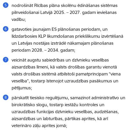
nodrošināt Rīcības plāna skolēnu ēdināšanas sistēmas
pilnveidošanai Latvijā 2025. – 2027. gadam ieviešanas
vadību;
gatavoties jaunajam ES plānošanas periodam, un
līdzdarbosies KLP likumdošanas priekšlikumu izvērtēšanā
un Latvijas nostājas izstrādē nākamajam plānošanas
periodam 2028. – 2034. gadam;
veicināt augstu sabiedrības un dzīvnieku veselības
aizsardzības līmeni, kā valsts drošības garantu vienotā
valsts drošības sistēmā atbilstoši pamatprincipam “viena
veselība”, tostarp īstenojot uzraudzības pasākumus un
pētījumus;
pārskatīt tiesisko regulējumu, samazinot administratīvo un
birokrātisko slogu, tostarp iestāžu kontroles un
uzraudzības funkcijas dzīvnieku veselības, audzēšanas,
aizsardzības un labturības, pārtikas aprites, kā arī
veterināro zāļu aprites jomā
;