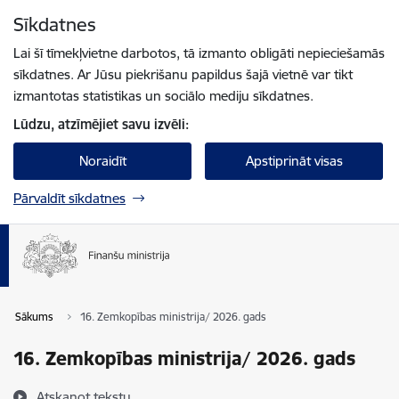
Pāriet uz lapas saturu
Sīkdatnes
Spied
lai meklētu
Enter
Lai šī tīmekļvietne darbotos, tā izmanto obligāti nepieciešamās
sīkdatnes. Ar Jūsu piekrišanu papildus šajā vietnē var tikt
izmantotas statistikas un sociālo mediju sīkdatnes.
Lūdzu, atzīmējiet savu izvēli:
Noraidīt
Apstiprināt visas
Pārvaldīt sīkdatnes
Sākums
16. Zemkopības ministrija/ 2026. gads
16. Zemkopības ministrija/ 2026. gads
Atskaņot tekstu