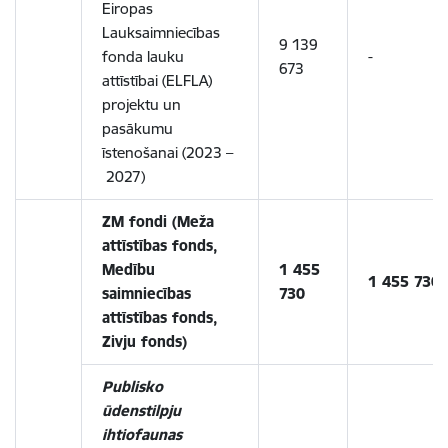
Eiropas
Lauksaimniecības
9 139
fonda lauku
-
673
attīstībai (ELFLA)
projektu un
pasākumu
īstenošanai (2023 –
2027)
ZM fondi (Meža
attīstības fonds,
Medību
1 455
1 455 730
saimniecības
730
attīstības fonds,
Zivju fonds)
Publisko
ūdenstilpju
ihtiofaunas