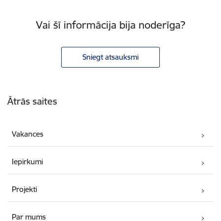
Vai šī informācija bija noderīga?
Sniegt atsauksmi
Kājene
Ātrās saites
Vakances
Iepirkumi
Projekti
Par mums