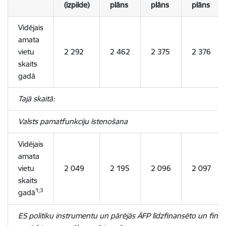
(izpilde)
plāns
plāns
plāns
Vidējais
amata
vietu
2 292
2 462
2 375
2 376
skaits
gadā
Tajā skaitā:
Valsts pamatfunkciju īstenošana
Vidējais
amata
vietu
2 049
2 195
2 096
2 097
skaits
1;3
gadā
ES politiku instrumentu un pārējās ĀFP līdzfinansēto un fina