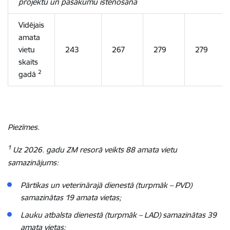
projektu un pasākumu īstenošana
Vidējais
amata
vietu
243
267
279
279
skaits
2
gadā
Piezīmes.
1
Uz 2026. gadu ZM resorā veikts 88 amata vietu
samazinājums:
Pārtikas un veterinārajā dienestā (
turpmāk – PVD
)
samazinātas 19 amata vietas;
Lauku atbalsta dienestā (turpmāk – LAD) samazinātas 39
amata vietas;