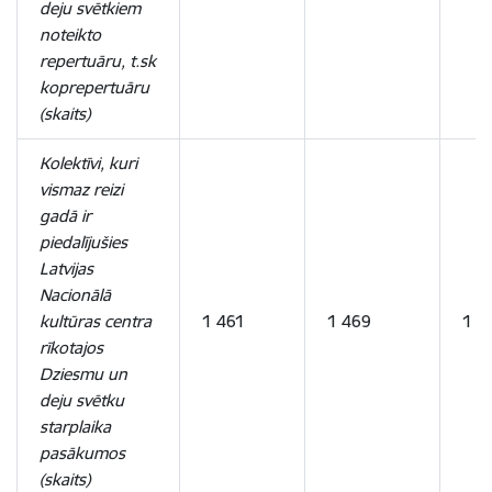
deju svētkiem
noteikto
repertuāru, t.sk
koprepertuāru
(skaits)
Kolektīvi, kuri
vismaz reizi
gadā ir
piedalījušies
Latvijas
Nacionālā
kultūras centra
1 461
1 469
1 5
rīkotajos
Dziesmu un
deju svētku
starplaika
pasākumos
(skaits)