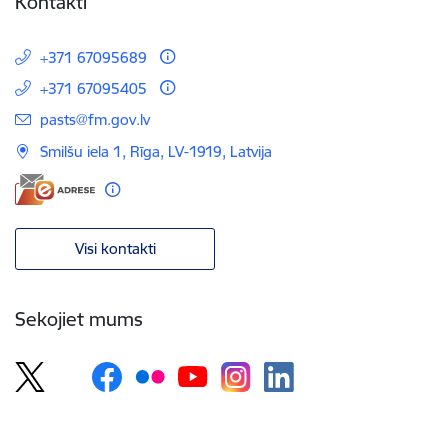
Kontakti
+371 67095689
+371 67095405
E-pasts:
pasts@fm.gov.lv
Smilšu iela 1, Rīga, LV-1919, Latvija
Visi kontakti
Sekojiet mums