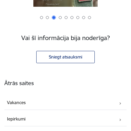
Vai šī informācija bija noderīga?
Sniegt atsauksmi
Kājene
Ātrās saites
Vakances
Iepirkumi