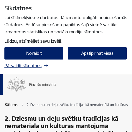
Pāriet uz lapas saturu
Sīkdatnes
Spied
lai meklētu
Enter
Lai šī tīmekļvietne darbotos, tā izmanto obligāti nepieciešamās
sīkdatnes. Ar Jūsu piekrišanu papildus šajā vietnē var tikt
izmantotas statistikas un sociālo mediju sīkdatnes.
Lūdzu, atzīmējiet savu izvēli:
Noraidīt
Apstiprināt visas
Pārvaldīt sīkdatnes
Sākums
2. Dziesmu un deju svētku tradīcijas kā nemateriālā un kultūras
2. Dziesmu un deju svētku tradīcijas kā
nemateriālā un kultūras mantojuma