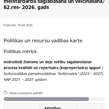
meistardarba saglabāšana un veicināšana/
62.res- 2026. gads
Publicēts: 10.04.2026.
Politikas un resursu vadības karte
Politikas mērķis:
n
odrošināt Dziesmu un deju svētku sagatavošanas
procesa kvalitāti un repertuāra (koprepertuāra) apguvi /
Kultūrpolitikas pamatnostādnes “Kultūrvalsts” (2023
– 2027),
NAP 2021.
– 2027. gadam
Tabulu iespējams pabīdīt!
Attīstības