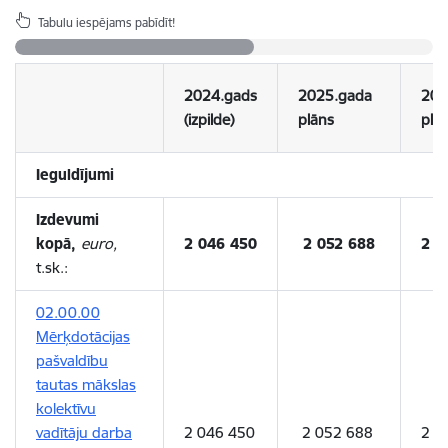
Tabulu iespējams pabīdīt!
2024.gads
2025.gada
202
(izpilde)
plāns
plā
Ieguldījumi
Izdevumi
kopā,
euro,
2 046 450
2 052 688
2 0
t.sk.:
02.00.00
Mērķdotācijas
pašvaldību
tautas mākslas
kolektīvu
vadītāju darba
2 046 450
2 052 688
2 0