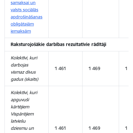
samaksai un
valsts sociālās
apdrošināšanas
obligātajām
iemaksām
Raksturojošākie darbības rezultatīvie rādītāji
Kolektīvi, kuri
darbojas
1 461
1 469
1 5
vismaz divus
gadus (skaits)
Kolektīvi, kuri
apguvuši
kārtējiem
Vispārējiem
latviešu
dziesmu un
1 461
1 469
1 5