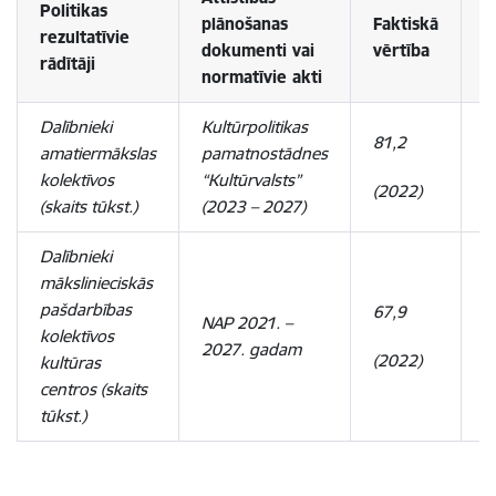
Politikas
plānošanas
Faktiskā
P
rezultatīvie
dokumenti vai
vērtība
v
rādītāji
normatīvie akti
Dalībnieki
Kultūrpolitikas
81,2
6
amatiermākslas
pamatnostādnes
kolektīvos
“Kultūrvalsts”
(2022)
(
(skaits tūkst.)
(2023
–
2027)
Dalībnieki
mākslinieciskās
pašdarbības
67,9
6
NAP 2021.
–
kolektīvos
2027. gadam
(2022)
(
kultūras
centros (skaits
tūkst.)