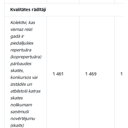
Kvalitātes rādītāji
Kolektīvi, kas
vismaz reizi
gadā ir
piedalījušies
repertuāra
(koprepertuāra)
pārbaudes
skatēs,
1 461
1 469
1 5
konkursos vai
izstādēs un
atbilstoši katras
skates
nolikumam
saņēmuši
novērtējumu
(skaits)