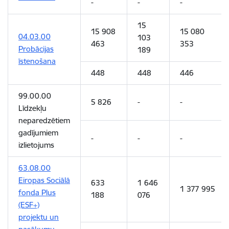
-
-
-
15
15 908
15 080
04.03.00
103
463
353
Probācijas
189
īstenošana
448
448
446
99.00.00
5 826
-
-
Līdzekļu
neparedzētiem
gadījumiem
-
-
-
izlietojums
63.08.00
Eiropas Sociālā
633
1 646
1 377 995
fonda Plus
188
076
(ESF+)
projektu un