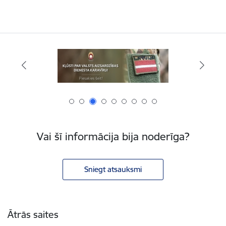
Vai šī informācija bija noderīga?
Sniegt atsauksmi
Kājene
Ātrās saites