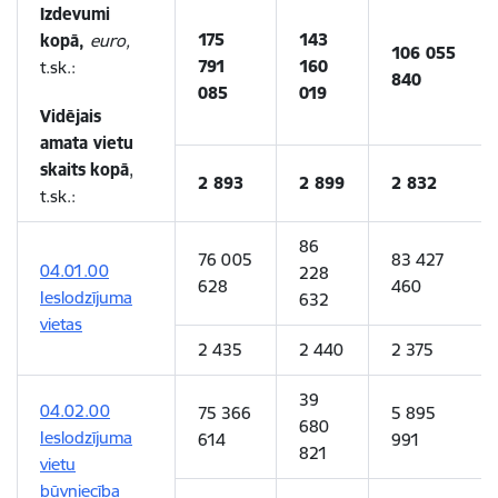
Izdevumi
175
143
kopā,
euro,
106 055
791
160
t.sk.:
840
085
019
Vidējais
amata vietu
skaits
kopā
,
2 893
2 899
2 832
t.sk.:
86
76 005
83 427
04.01.00
228
628
460
Ieslodzījuma
632
vietas
2 435
2 440
2 375
39
04.02.00
75 366
5 895
680
Ieslodzījuma
614
991
821
vietu
būvniecība