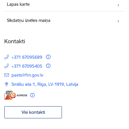
Lapas karte
Sīkdatņu izvēles maiņa
Kontakti
+371 67095689
+371 67095405
E-pasts:
pasts@fm.gov.lv
Smilšu iela 1, Rīga, LV-1919, Latvija
Visi kontakti