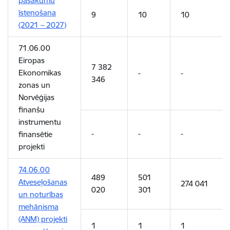
pasākumu
īstenošana
9
10
10
(2021 – 2027)
71.06.00
Eiropas
7 382
Ekonomikas
-
-
346
zonas un
Norvēģijas
finanšu
instrumentu
-
-
-
finansētie
projekti
74.06.00
489
501
Atveseļošanas
274 041
020
301
un noturības
mehānisma
(ANM) projekti
1
1
1