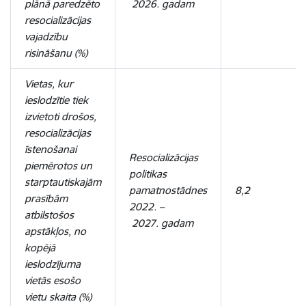
plānā paredzēto
2026. gadam
resocializācijas
vajadzību
risināšanu (%)
Vietas, kur
ieslodzītie tiek
izvietoti drošos,
resocializācijas
īstenošanai
Resocializācijas
piemērotos un
politikas
starptautiskajām
pamatnostādnes
8,2
prasībām
2022.
–
atbilstošos
2027. gadam
apstākļos, no
kopējā
ieslodzījuma
vietās esošo
vietu skaita (%)