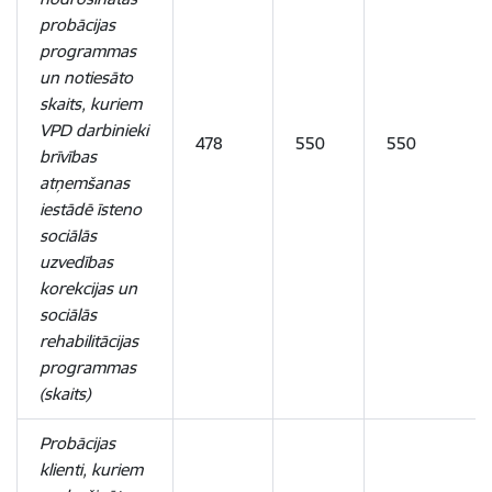
probācijas
programmas
un notiesāto
skaits, kuriem
VPD darbinieki
478
550
550
brīvības
atņemšanas
iestādē īsteno
sociālās
uzvedības
korekcijas un
sociālās
rehabilitācijas
programmas
(skaits)
Probācijas
klienti, kuriem