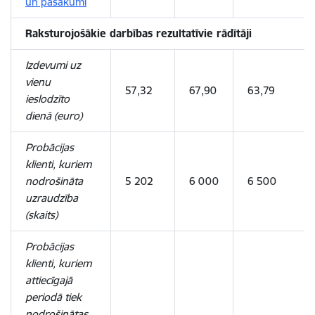
un pasākumi
Raksturojošākie darbības rezultatīvie rādītāji
Izdevumi uz
vienu
57,32
67,90
63,79
ieslodzīto
dienā (euro)
Probācijas
klienti, kuriem
nodrošināta
5 202
6 000
6 500
uzraudzība
(skaits)
Probācijas
klienti, kuriem
attiecīgajā
periodā tiek
nodrošinātas