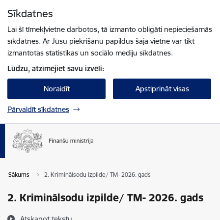
Pāriet uz lapas saturu
Sīkdatnes
Spied
lai meklētu
Enter
Lai šī tīmekļvietne darbotos, tā izmanto obligāti nepieciešamās
sīkdatnes. Ar Jūsu piekrišanu papildus šajā vietnē var tikt
izmantotas statistikas un sociālo mediju sīkdatnes.
Lūdzu, atzīmējiet savu izvēli:
Noraidīt
Apstiprināt visas
Pārvaldīt sīkdatnes
Sākums
2. Kriminālsodu izpilde/ TM- 2026. gads
2. Kriminālsodu izpilde/ TM- 2026. gads
Atskaņot tekstu