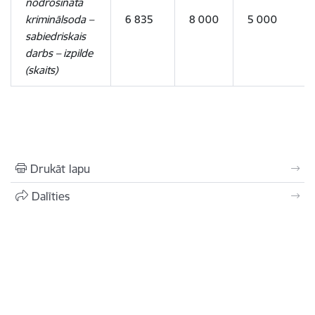
nodrošināta
kriminālsoda –
6 835
8 000
5 000
sabiedriskais
darbs – izpilde
(skaits)
Drukāt lapu
Dalīties