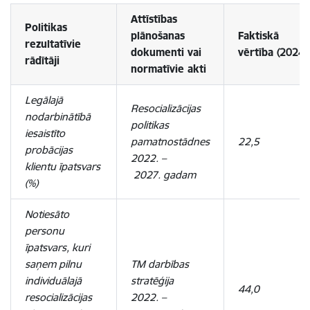
Attīstības
Politikas
plānošanas
Faktiskā
rezultatīvie
dokumenti vai
vērtība
(2024)
rādītāji
normatīvie akti
Legālajā
Resocializācijas
nodarbinātībā
politikas
iesaistīto
pamatnostādnes
22,5
probācijas
2022.
–
klientu īpatsvars
2027. gadam
(%)
Notiesāto
personu
īpatsvars, kuri
saņem pilnu
TM darbības
individuālajā
stratēģija
44,0
resocializācijas
2022. –