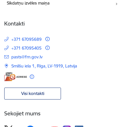
Sīkdatņu izvēles maiņa
Kontakti
+371 67095689
+371 67095405
E-pasts:
pasts@fm.gov.lv
Smilšu iela 1, Rīga, LV-1919, Latvija
Visi kontakti
Sekojiet mums