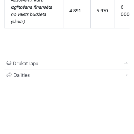
izglītošana finansēta
6
4 891
5 970
no valsts budžeta
000
(skaits)
Drukāt lapu
Dalīties