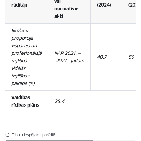
vai
rādītāji
(2024)
(2027
normatīvie
akti
Skolēnu
proporcija
vispārējā un
profesionālajā
NAP
2021. –
40,7
50
izglītībā
2027. gadam
vidējās
izglītības
pakāpē (%)
Valdības
25.4.
rīcības plāns
Tabulu iespējams pabīdīt!