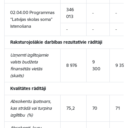
346
02.04.00 Programmas
-
-
013
“Latvijas skolas soma”
īstenošana
-
-
-
Raksturojošākie darbības rezultatīvie rādītāji
Uzņemti izglītojamie
valsts budžeta
9
8 976
9 350
finansētās vietās
300
(skaits)
Kvalitātes rādītāji
Absolventu īpatsvars,
kas strādā vai turpina
75,2
70
71
izglītību (%)
Absolventi, kuru