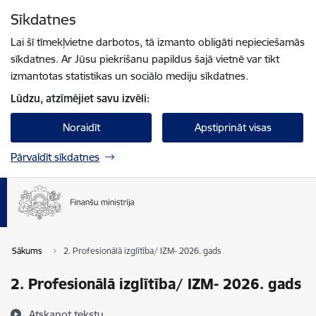
Pāriet uz lapas saturu
Sīkdatnes
Spied
lai meklētu
Enter
Lai šī tīmekļvietne darbotos, tā izmanto obligāti nepieciešamās
sīkdatnes. Ar Jūsu piekrišanu papildus šajā vietnē var tikt
izmantotas statistikas un sociālo mediju sīkdatnes.
Lūdzu, atzīmējiet savu izvēli:
Noraidīt
Apstiprināt visas
Pārvaldīt sīkdatnes
Sākums
2. Profesionālā izglītība/ IZM- 2026. gads
2. Profesionālā izglītība/ IZM- 2026. gads
Atskaņot tekstu