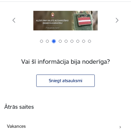
Vai šī informācija bija noderīga?
Sniegt atsauksmi
Kājene
Ātrās saites
Vakances