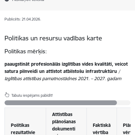
Publicēts: 21.04.2026.
Politikas un resursu vadības karte
Politikas mērķis:
paaugstināt profesionālās izglītības vides kvalitāti, veicot
satura pilnveidi un attīstot atbilstošu infrastruktūru
/
Izglītības attīstības pamatnostādnes 2021. – 2027. gadam
Tabulu iespējams pabīdīt!
Attīstības
plānošanas
Politikas
Faktiskā
Plāno
dokumenti
rezultatīvie
vērtība
vērtī