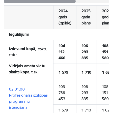
2024.
2025.
2026.
gads
gada
gada
(izpilde)
plāns
plāns
Ieguldījumi
104
106
108
Izdevumi kopā,
euro,
112
293
151
t.sk.:
466
835
580
Vidējais amata vietu
skaits
kopā
, t.sk.:
1 579
1 710
1 626
103
106
108
02.01.00
766
293
151
Profesionālās izglītības
453
835
580
programmu
īstenošana
1 579
1 710
1 626