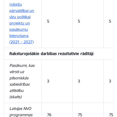
robežu
pārvaldībai un
vīzu politikai
5
5
5
projektu un
pasākumu
īstenošana
(2021 – 2027)
Raksturojošākie darbības rezultatīvie rādītāji
Pasākumi, kas
vērsti uz
pilsoniskās
3
3
3
sabiedrības
attīstību
(skaits)
Latvijas NVO
programmas
76
75
75