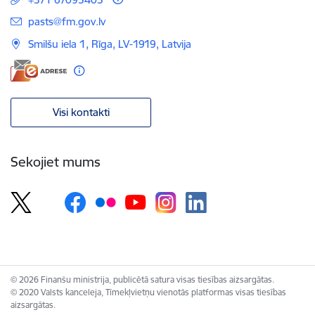
E-pasts:
pasts@fm.gov.lv
Smilšu iela 1, Rīga, LV-1919, Latvija
Visi kontakti
Sekojiet mums
© 2026 Finanšu ministrija, publicētā satura visas tiesības aizsargātas.
© 2020 Valsts kanceleja, Tīmekļvietņu vienotās platformas visas tiesības
aizsargātas.