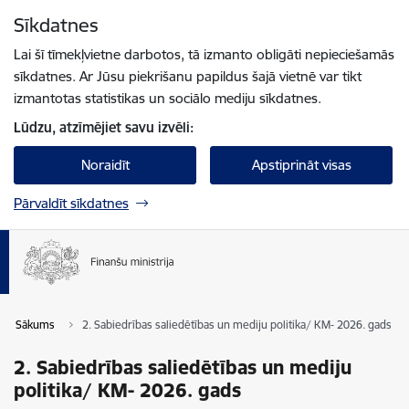
Pāriet uz lapas saturu
Sīkdatnes
Spied
lai meklētu
Enter
Lai šī tīmekļvietne darbotos, tā izmanto obligāti nepieciešamās
sīkdatnes. Ar Jūsu piekrišanu papildus šajā vietnē var tikt
izmantotas statistikas un sociālo mediju sīkdatnes.
Lūdzu, atzīmējiet savu izvēli:
Noraidīt
Apstiprināt visas
Pārvaldīt sīkdatnes
Sākums
2. Sabiedrības saliedētības un mediju politika/ KM- 2026. gads
2. Sabiedrības saliedētības un mediju
politika/ KM- 2026. gads