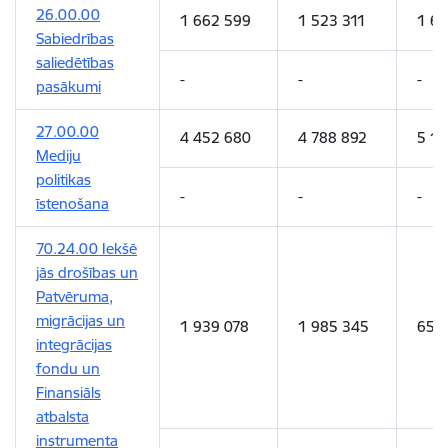
26.00.00
1 662 599
1 523 311
1 65
Sabiedrības
saliedētības
-
-
-
pasākumi
27.00.00
4 452 680
4 788 892
5 1
Mediju
politikas
-
-
-
īstenošana
70.24.00 Iekšē
jās drošības un
Patvēruma,
migrācijas un
1 939 078
1 985 345
652
integrācijas
fondu un
Finansiāls
atbalsta
instrumenta