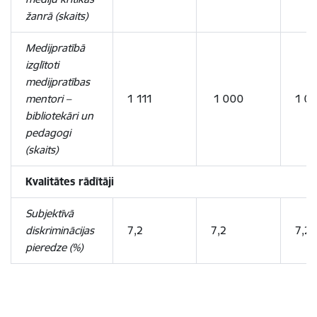
žanrā (skaits)
Medijpratībā
izglītoti
medijpratības
mentori –
1 111
1 000
1 0
bibliotekāri un
pedagogi
(skaits)
Kvalitātes rādītāji
Subjektīvā
diskriminācijas
7,2
7,2
7,2
pieredze (%)