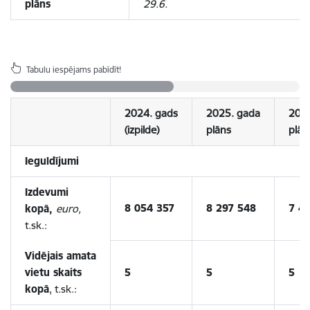
plāns
29.6.
Tabulu iespējams pabīdīt!
2024. gads
2025. gada
202
(izpilde)
plāns
plān
Ieguldījumi
Izdevumi
8 054 357
8 297 548
7 4
kopā,
euro,
t.sk.:
Vidējais amata
vietu skaits
5
5
5
kopā
, t.sk.: