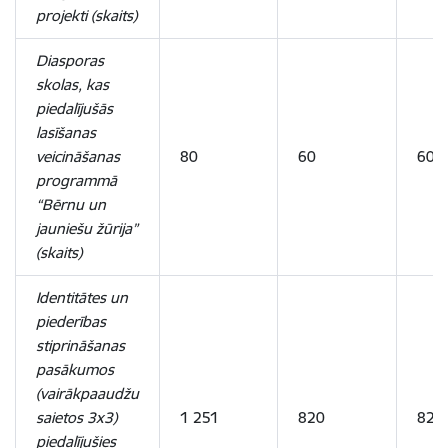
projekti (skaits)
Diasporas
skolas, kas
piedalījušās
lasīšanas
veicināšanas
80
60
60
programmā
“Bērnu un
jauniešu žūrija”
(skaits)
Identitātes un
piederības
stiprināšanas
pasākumos
(vairākpaaudžu
saietos 3x3)
1 251
820
820
piedalījušies