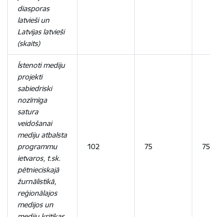
diasporas
latvieši un
Latvijas latvieši
(skaits)
Īstenoti mediju
projekti
sabiedriski
nozīmīga
satura
veidošanai
mediju atbalsta
programmu
102
75
75
ietvaros, t.sk.
pētnieciskajā
žurnālistikā,
reģionālajos
medijos un
mediju kritikas