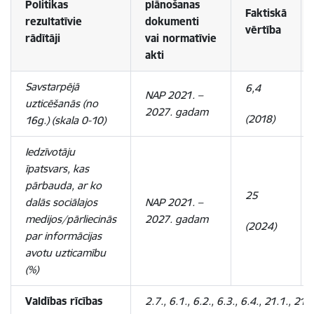
Politikas
plānošanas
Faktiskā
rezultatīvie
dokumenti
vērtība
rādītāji
vai
normatīvie
akti
Savstarpējā
6,4
NAP 2021. –
uzticēšanās (no
2027. gadam
(2018)
16g.) (skala 0-10)
Iedzīvotāju
īpatsvars, kas
pārbauda, ar ko
25
dalās sociālajos
NAP 2021. –
medijos/pārliecinās
2027. gadam
(2024)
par informācijas
avotu uzticamību
(%)
Valdības rīcības
2.7., 6.1., 6.2., 6.3., 6.4., 21.1., 21.2