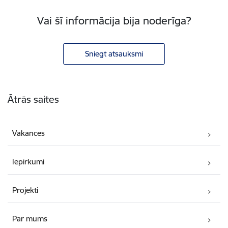
Vai šī informācija bija noderīga?
Sniegt atsauksmi
Kājene
Ātrās saites
Vakances
Iepirkumi
Projekti
Par mums