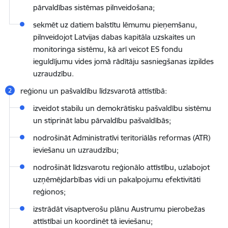
pārvaldības sistēmas pilnveidošana;
sekmēt uz datiem balstītu lēmumu pieņemšanu,
pilnveidojot Latvijas dabas kapitāla uzskaites un
monitoringa sistēmu, kā arī veicot ES fondu
ieguldījumu vides jomā rādītāju sasniegšanas izpildes
uzraudzību.
reģionu un pašvaldību līdzsvarotā attīstībā:
izveidot stabilu un demokrātisku pašvaldību sistēmu
un stiprināt labu pārvaldību pašvaldībās;
nodrošināt Administratīvi teritoriālās reformas (ATR)
ieviešanu un uzraudzību;
nodrošināt līdzsvarotu reģionālo attīstību, uzlabojot
uzņēmējdarbības vidi un pakalpojumu efektivitāti
reģionos;
izstrādāt visaptverošu plānu Austrumu pierobežas
attīstībai un koordinēt tā ieviešanu;