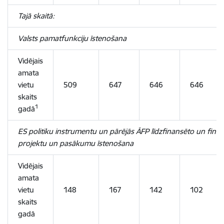
Tajā skaitā:
Valsts pamatfunkciju īstenošana
Vidējais
amata
vietu
509
647
646
646
skaits
1
gadā
ES politiku instrumentu un pārējās ĀFP līdzfinansēto un fina
projektu un pasākumu īstenošana
Vidējais
amata
vietu
148
167
142
102
skaits
gadā