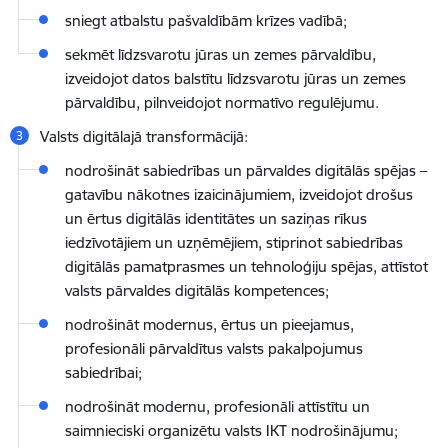
sniegt atbalstu pašvaldībām krīzes vadībā;
sekmēt līdzsvarotu jūras un zemes pārvaldību,
izveidojot datos balstītu līdzsvarotu jūras un zemes
pārvaldību, pilnveidojot normatīvo regulējumu.
Valsts digitālajā transformācijā:
nodrošināt sabiedrības un pārvaldes digitālās spējas –
gatavību nākotnes izaicinājumiem, izveidojot
drošus
un ērtus digitālās identitātes un saziņas rīkus
iedzīvotājiem un uzņēmējiem, stiprinot sabiedrības
digitālās pamatprasmes un tehnoloģiju spējas, attīstot
valsts pārvaldes digitālās kompetences
;
nodrošināt modernus, ērtus un pieejamus,
profesionāli pārvaldītus valsts pakalpojumus
sabiedrībai;
nodrošināt modernu, profesionāli attīstītu un
saimnieciski organizētu valsts IKT nodrošinājumu;