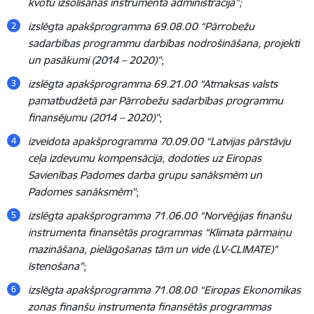
kvotu izsolīšanas instrumenta administrācija”;
izslēgta apakšprogramma 69.08.00 “Pārrobežu
sadarbības programmu darbības nodrošināšana, projekti
un pasākumi (2014 – 2020)”
;
izslēgta apakšprogramma 69.21.00 “Atmaksas valsts
pamatbudžetā par Pārrobežu sadarbības programmu
finansējumu (2014 – 2020)”
;
izveidota apakšprogramma 70.09.00 “Latvijas pārstāvju
ceļa izdevumu kompensācija, dodoties uz Eiropas
Savienības Padomes darba grupu sanāksmēm un
Padomes sanāksmēm”
;
izslēgta apakšprogramma 71.06.00 “Norvēģijas finanšu
instrumenta finansētās programmas “Klimata pārmaiņu
mazināšana, pielāgošanas tām un vide (LV-CLIMATE)”
īstenošana”
;
izslēgta apakšprogramma 71.08.00 “Eiropas Ekonomikas
zonas finanšu instrumenta finansētās programmas