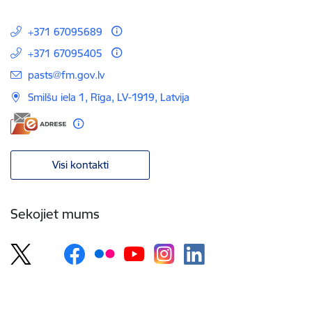
+371 67095689
+371 67095405
E-pasts:
pasts@fm.gov.lv
Smilšu iela 1, Rīga, LV-1919, Latvija
Visi kontakti
Sekojiet mums