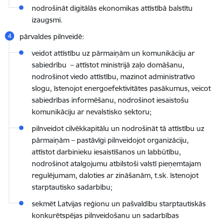
nodrošināt digitālās ekonomikas attīstībā balstītu
izaugsmi.
pārvaldes pilnveidē:
veidot attīstību uz pārmaiņām un komunikāciju ar
sabiedrību – attīstot ministrijā zaļo domāšanu,
nodrošinot viedo attīstību, mazinot administratīvo
slogu, īstenojot energoefektivitātes pasākumus, veicot
sabiedrības informēšanu, nodrošinot iesaistošu
komunikāciju ar nevalstisko sektoru;
pilnveidot cilvēkkapitālu un nodrošināt tā attīstību uz
pārmaiņām – pastāvīgi pilnveidojot organizāciju,
attīstot darbinieku iesaistīšanos un labbūtību,
nodrošinot atalgojumu atbilstoši valstī pieņemtajam
regulējumam, daloties ar zināšanām, t.sk. īstenojot
starptautisko sadarbību;
sekmēt Latvijas reģionu un pašvaldību starptautiskās
konkurētspējas pilnveidošanu un sadarbības