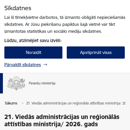
Pāriet uz lapas saturu
Sīkdatnes
Spied
lai meklētu
Enter
Lai šī tīmekļvietne darbotos, tā izmanto obligāti nepieciešamās
sīkdatnes. Ar Jūsu piekrišanu papildus šajā vietnē var tikt
izmantotas statistikas un sociālo mediju sīkdatnes.
Lūdzu, atzīmējiet savu izvēli:
Noraidīt
Apstiprināt visas
Pārvaldīt sīkdatnes
Sākums
21. Viedās administrācijas un reģionālās attīstības ministrija/ 202
21. Viedās administrācijas un reģionālās
attīstības ministrija/ 2026. gads