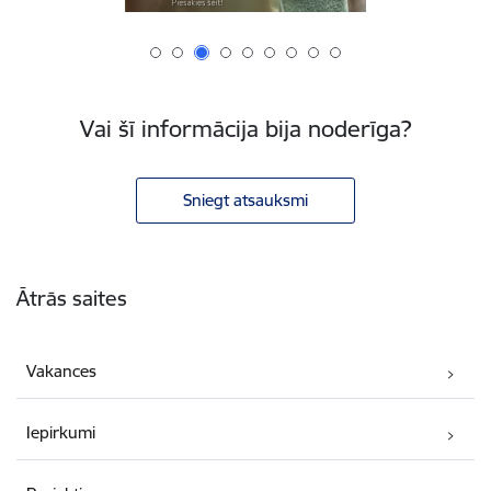
Vai šī informācija bija noderīga?
Sniegt atsauksmi
Kājene
Ātrās saites
Vakances
Iepirkumi