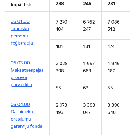
238
246
231
kopā
, t.sk.:
06.01.00
7 270
6 762
7 086
Juridisko
184
247
512
personu
reģistrācija
181
181
174
06.03.00
2 025
1 997
1 946
Maksātnespējas
398
663
182
procesa
pārvaldība
55
63
55
06.04.00
2 073
3 383
3 398
Darbinieku
193
047
640
prasījumu
garantiju fonds
-
-
-