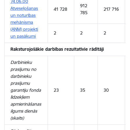
74.06.00
912
Atveseļošanas
41 728
217 716
785
un noturības
mehānisma
(ANM) projekti
2
2
2
un pasākumi
Raksturojošākie darbības rezultatīvie rādītāji
Darbinieku
prasījumu no
darbinieku
prasījumu
garantiju fonda
23
35
30
līdzekļiem
apmierināšanas
ilgums
dienās
(skaits)