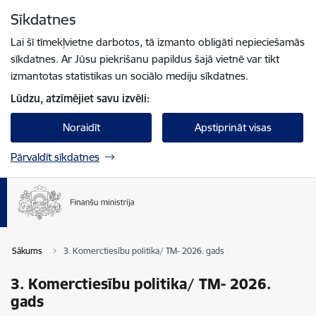
Pāriet uz lapas saturu
Sīkdatnes
Spied
lai meklētu
Enter
Lai šī tīmekļvietne darbotos, tā izmanto obligāti nepieciešamās
sīkdatnes. Ar Jūsu piekrišanu papildus šajā vietnē var tikt
izmantotas statistikas un sociālo mediju sīkdatnes.
Lūdzu, atzīmējiet savu izvēli:
Noraidīt
Apstiprināt visas
Pārvaldīt sīkdatnes
Sākums
3. Komerctiesību politika/ TM- 2026. gads
3. Komerctiesību politika/ TM- 2026.
gads