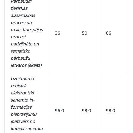
Pārbaudīti
tiesiskās
aizsardzības
procesi un
maksātnespējas
36
50
66
procesi
padziļināto un
tematisko
pārbaužu
ietvaros (skaits)
Uzņēmumu
reģistrā
elektroniski
saņemto in­
formācijas
96,0
98,0
98,0
pieprasījumu
īpatsvars no
kopējā saņemto