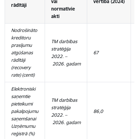
vai
vērtība
(2024)
rādītāji
normatīvie
akti
Nodrošināto
kreditoru
TM darbības
prasījumu
stratēģija
atgūšanas
67
2022. –
rādītāji
2026. gadam
(recovery
rate) (centi)
Elektroniski
saņemtie
TM darbības
pieteikumi
stratēģija
pakalpojumu
86,0
2022. –
saņemšanai
2026. gadam
Uzņēmumu
reģistrā (%)