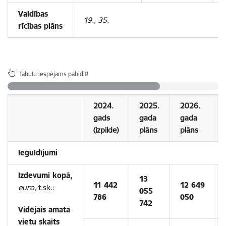
Valdības
19., 35.
rīcības plāns
Tabulu iespējams pabīdīt!
2024.
2025.
2026.
gads
gada
gada
(izpilde)
plāns
plāns
Ieguldījumi
Izdevumi kopā,
13
11 442
12 649
euro,
t.sk.:
055
786
050
742
Vidējais amata
vietu skaits