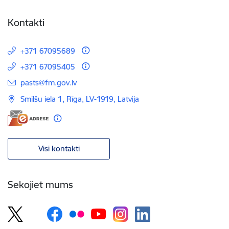
Kontakti
+371 67095689
+371 67095405
E-pasts:
pasts@fm.gov.lv
Smilšu iela 1, Rīga, LV-1919, Latvija
Visi kontakti
Sekojiet mums