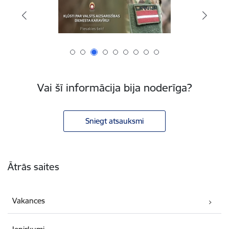
Vai šī informācija bija noderīga?
Sniegt atsauksmi
Kājene
Ātrās saites
Vakances