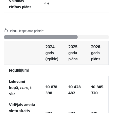
Valdības
1.1.
rīcības plāns
Tabulu iespējams pabīdīt!
2024.
2025.
2026.
gads
gada
gada
(izpilde)
plāns
plāns
Ieguldījumi
Izdevumi
10 878
10 428
10 305
kopā
,
euro,
t.
398
482
720
sk.:
Vidējais amata
vietu skaits