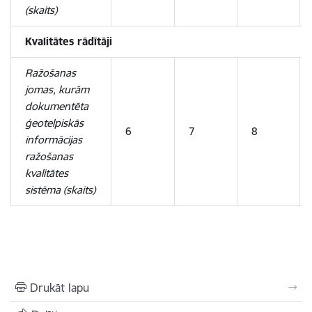
(skaits)
Kvalitātes rādītāji
Ražošanas
jomas, kurām
dokumentēta
ģeotelpiskās
6
7
8
informācijas
ražošanas
kvalitātes
sistēma (skaits)
Drukāt lapu