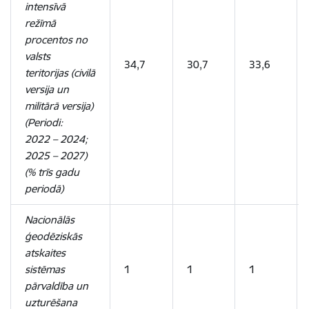
intensīvā
režīmā
procentos no
valsts
34,7
30,7
33,6
teritorijas (civilā
versija un
militārā versija)
(Periodi:
2022 – 2024;
2025 – 2027)
(% trīs gadu
periodā)
Nacionālās
ģeodēziskās
atskaites
sistēmas
1
1
1
pārvaldība un
uzturēšana