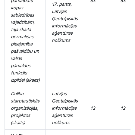
pamatdatu
53
53
17. pants,
kopas
Latvijas
sabiedrības
Ģeotelpiskās
vajadzībām,
informācijas
tajā skaitā
aģentūras
bezmaksas
nolikums
pieejamība
pašvaldību un
valsts
pārvaldes
funkciju
izpildei (skaits)
Dalība
Latvijas
starptautiskās
Ģeotelpiskās
organizācijās,
informācijas
12
12
projektos
aģentūras
(skaits)
nolikums