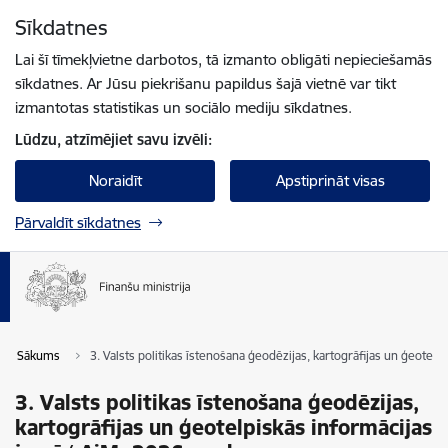
Pāriet uz lapas saturu
Sīkdatnes
Spied
lai meklētu
Enter
Lai šī tīmekļvietne darbotos, tā izmanto obligāti nepieciešamās
sīkdatnes. Ar Jūsu piekrišanu papildus šajā vietnē var tikt
izmantotas statistikas un sociālo mediju sīkdatnes.
Lūdzu, atzīmējiet savu izvēli:
Noraidīt
Apstiprināt visas
Pārvaldīt sīkdatnes
Sākums
3. Valsts politikas īstenošana ģeodēzijas, kartogrāfijas un ģeotel
3. Valsts politikas īstenošana ģeodēzijas,
kartogrāfijas un ģeotelpiskās informācijas