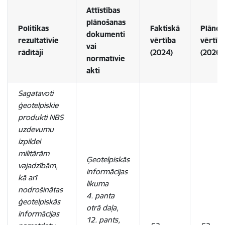
Attīstības
plānošanas
Politikas
Faktiskā
Plānot
dokumenti
rezultatīvie
vērtība
vērtīb
vai
rādītāji
(2024)
(2026)
normatīvie
akti
Sagatavoti
ģeotelpiskie
produkti NBS
uzdevumu
izpildei
militārām
Ģeotelpiskās
vajadzībām,
informācijas
kā arī
likuma
nodrošinātas
4. panta
ģeotelpiskās
otrā daļa,
informācijas
12. pants,