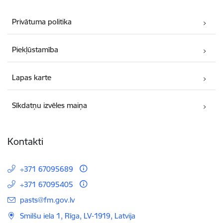
Privātuma politika
Piekļūstamība
Lapas karte
Sīkdatņu izvēles maiņa
Kontakti
+371 67095689
+371 67095405
E-pasts:
pasts@fm.gov.lv
Smilšu iela 1, Rīga, LV-1919, Latvija