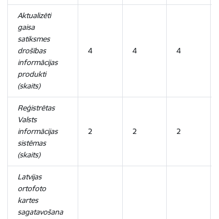
Aktualizēti
gaisa
satiksmes
drošības
4
4
4
informācijas
produkti
(skaits)
Reģistrētas
Valsts
informācijas
2
2
2
sistēmas
(skaits)
Latvijas
ortofoto
kartes
sagatavošana