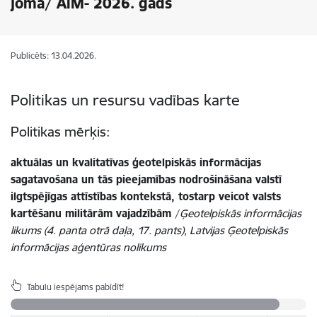
jomā/ AiM- 2026. gads
Publicēts: 13.04.2026.
Politikas un resursu vadības karte
Politikas mērķis:
aktuālas un kvalitatīvas ģeotelpiskās informācijas
sagatavošana un tās pieejamības nodrošināšana valstī
ilgtspējīgas attīstības kontekstā, tostarp veicot valsts
kartēšanu militārām vajadzībām
/
Ģeotelpiskās informācijas
likums (4. panta otrā daļa
, 17. pants), Latvijas Ģeotelpiskās
informācijas aģentūras nolikums
Tabulu iespējams pabīdīt!