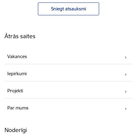
Sniegt atsauksmi
Kājene
Ātrās saites
Vakances
Iepirkumi
Projekti
Par mums
Noderīgi