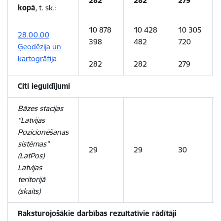
282
282
279
kopā
, t. sk.:
10 878
10 428
10 305
28.00.00
398
482
720
Ģeodēzija un
kartogrāfija
282
282
279
Citi ieguldījumi
Bāzes stacijas
“Latvijas
Pozicionēšanas
sistēmas”
29
29
30
(LatPos)
Latvijas
teritorijā
(skaits)
Raksturojošākie darbības rezultatīvie rādītāji