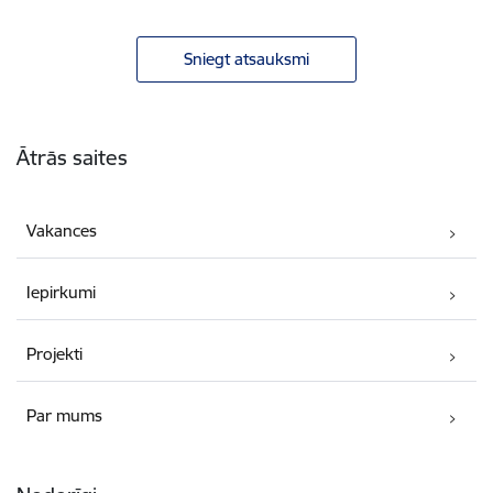
Sniegt atsauksmi
Kājene
Ātrās saites
Vakances
Iepirkumi
Projekti
Par mums