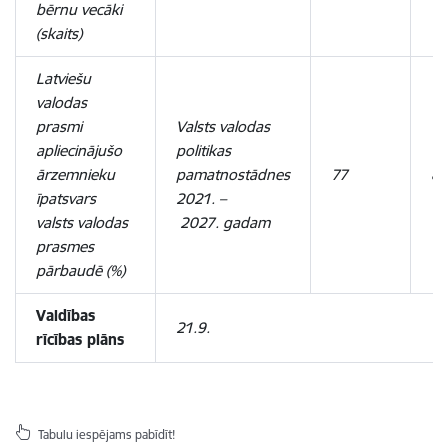
bērnu vecāki
(skaits)
Latviešu
valodas
prasmi
Valsts valodas
apliecinājušo
politikas
ārzemnieku
pamatnostādnes
77
8
īpatsvars
2021. –
valsts valodas
2027. gadam
prasmes
pārbaudē (%)
Valdības
21.9.
rīcības plāns
Tabulu iespējams pabīdīt!