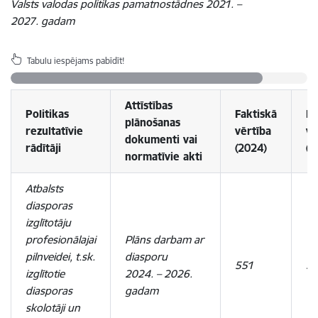
Valsts valodas politikas pamatnostādnes 2021. –
2027. gadam
Tabulu iespējams pabīdīt!
Attīstības
Politikas
Faktiskā
Pl
plānošanas
rezultatīvie
vērtība
vē
dokumenti
vai
rādītāji
(2024)
(2
normatīvie akti
Atbalsts
diasporas
izglītotāju
profesionālajai
Plāns darbam ar
pilnveidei, t.sk.
diasporu
551
5
izglītotie
2024. – 2026.
diasporas
gadam
skolotāji un