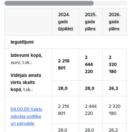
2024.
2025.
2026.
gads
gada
gada
(izpilde)
plāns
plāns
Ieguldījumi
Izdevumi kopā,
2
2
2 216
euro,
t.sk.:
444
320
801
220
180
Vidējais amata
vietu skaits
28,0
28,0
26,2
kopā
, t.sk.:
2 216
2 444
2 320
04.00.00 Valsts
801
220
180
valodas politika
un pārvalde
28,0
28,0
26,2