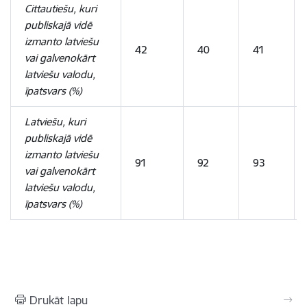
Cittautiešu, kuri
publiskajā vidē
izmanto latviešu
42
40
41
vai galvenokārt
latviešu valodu,
īpatsvars
(%)
Latviešu, kuri
publiskajā vidē
izmanto latviešu
91
92
93
vai galvenokārt
latviešu valodu,
īpatsvars
(%)
Drukāt lapu