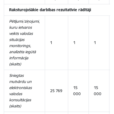
Raksturojošākie darbības rezultatīvie rādītāji
Pētījumi/ziņojumi,
kuru ietvaros
veikts valodas
situācijas
1
1
1
monitorings,
analizēta iegūtā
informācija
(skaits)
Sniegtas
mutvārdu un
elektroniskas
15
15
25 769
valodas
000
000
konsultācijas
(skaits)