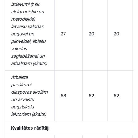
Izdevumi (t.sk.
elektroniskie un
metodiskie)
latviešu valodas
apguvei un
27
20
20
pilnveidei, lībiešu
valodas
saglabāšanai un
atbalstam (skaits)
Atbalsta
pasākumi
diasporas skolām
68
62
62
un ārvalstu
augstskolu
lektoriem (skaits)
Kvalitātes rādītāji