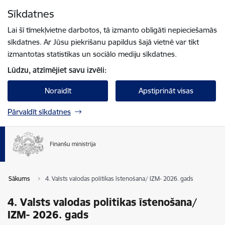
Pāriet uz lapas saturu
Sīkdatnes
Spied
lai meklētu
Enter
Lai šī tīmekļvietne darbotos, tā izmanto obligāti nepieciešamās
sīkdatnes. Ar Jūsu piekrišanu papildus šajā vietnē var tikt
izmantotas statistikas un sociālo mediju sīkdatnes.
Lūdzu, atzīmējiet savu izvēli:
Noraidīt
Apstiprināt visas
Pārvaldīt sīkdatnes
Sākums
4. Valsts valodas politikas īstenošana/ IZM- 2026. gads
4. Valsts valodas politikas īstenošana/
IZM- 2026. gads