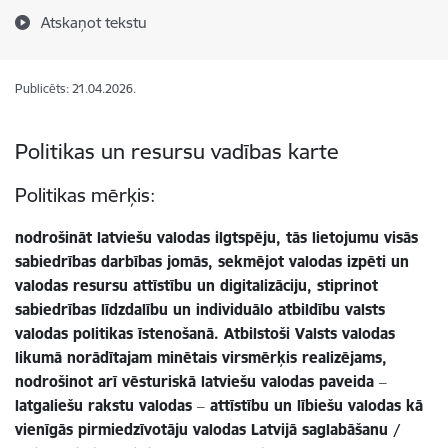
Atskaņot tekstu
Publicēts: 21.04.2026.
Politikas un resursu vadības karte
Politikas mērķis:
nodrošināt latviešu valodas ilgtspēju, tās lietojumu visās
sabiedrības darbības jomās, sekmējot valodas izpēti un
valodas resursu attīstību un digitalizāciju, stiprinot
sabiedrības līdzdalību un individuālo atbildību valsts
valodas politikas īstenošanā.
Atbilstoši Valsts valodas
likumā norādītajam minētais virsmērķis realizējams,
nodrošinot arī
vēsturiskā
latviešu valodas paveida ‒
latgaliešu rakstu valodas ‒ attīstību un lībiešu valodas kā
vienīgās pirmiedzīvotāju valodas Latvijā saglabāšanu
/