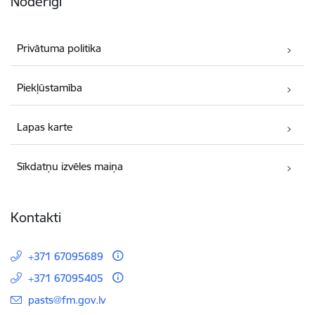
Noderīgi
Privātuma politika
Piekļūstamība
Lapas karte
Sīkdatņu izvēles maiņa
Kontakti
+371 67095689
+371 67095405
E-pasts:
pasts@fm.gov.lv