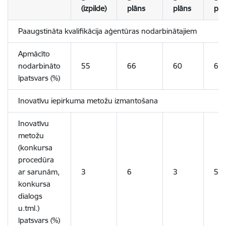
(izpilde)
plāns
plāns
pr
Paaugstināta kvalifikācija aģentūras nodarbinātajiem
Apmācīto
nodarbināto
55
66
60
60
īpatsvars (%)
Inovatīvu iepirkuma metožu izmantošana
Inovatīvu
metožu
(konkursa
procedūra
ar sarunām,
3
6
3
5
konkursa
dialogs
u.tml.)
īpatsvars (%)