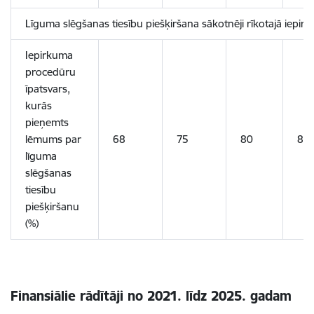
Līguma slēgšanas tiesību piešķiršana sākotnēji rīkotajā iepi
Iepirkuma
procedūru
īpatsvars,
kurās
pieņemts
lēmums par
68
75
80
85
līguma
slēgšanas
tiesību
piešķiršanu
(%)
Finansiālie rādītāji no 2021. līdz 2025. gadam