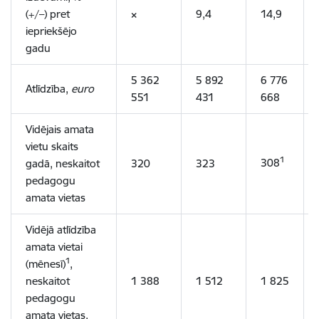
(+/–) pret
×
9,4
14,9
iepriekšējo
gadu
5 362
5 892
6 776
Atlīdzība,
euro
551
431
668
Vidējais amata
vietu skaits
1
308
gadā, neskaitot
320
323
pedagogu
amata vietas
Vidējā atlīdzība
amata vietai
1
(mēnesī)
,
neskaitot
1 388
1 512
1 825
pedagogu
amata vietas,