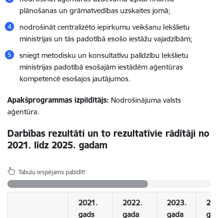
plānošanas un grāmatvedības uzskaites jomā;
nodrošināt centralizēto iepirkumu veikšanu Iekšlietu
ministrijas un tās padotībā esošo iestāžu vajadzībām;
sniegt metodisku un konsultatīvu palīdzību Iekšlietu
ministrijas padotībā esošajām iestādēm aģentūras
kompetencē esošajos jautājumos.
Apakšprogrammas izpildītājs:
Nodrošinājuma valsts
aģentūra.
Darbības rezultāti un to rezultatīvie rādītāji no
2021. līdz 2025. gadam
Tabulu iespējams pabīdīt!
2021.
2022.
2023.
202
gads
gada
gada
ga