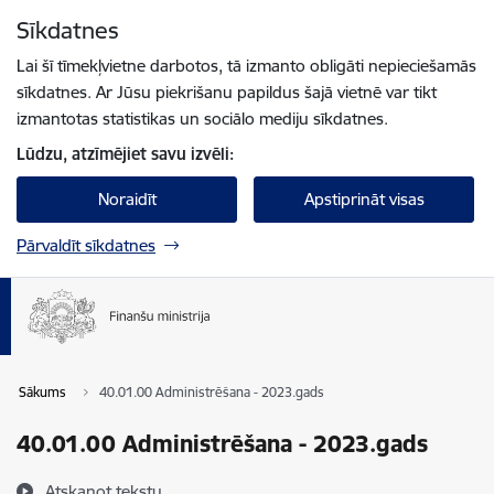
Pāriet uz lapas saturu
Sīkdatnes
Spied
lai meklētu
Enter
Lai šī tīmekļvietne darbotos, tā izmanto obligāti nepieciešamās
sīkdatnes. Ar Jūsu piekrišanu papildus šajā vietnē var tikt
izmantotas statistikas un sociālo mediju sīkdatnes.
Lūdzu, atzīmējiet savu izvēli:
Noraidīt
Apstiprināt visas
Pārvaldīt sīkdatnes
Sākums
40.01.00 Administrēšana - 2023.gads
40.01.00 Administrēšana - 2023.gads
Atskaņot tekstu