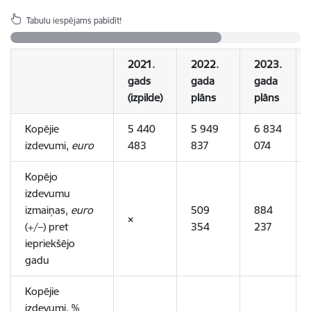
Tabulu iespējams pabīdīt!
2021.
2022.
2023.
gads
gada
gada
(izpilde)
plāns
plāns
Kopējie
5 440
5 949
6 834
izdevumi,
euro
483
837
074
Kopējo
izdevumu
izmaiņas,
euro
509
884
×
(+/–) pret
354
237
iepriekšējo
gadu
Kopējie
izdevumi, %