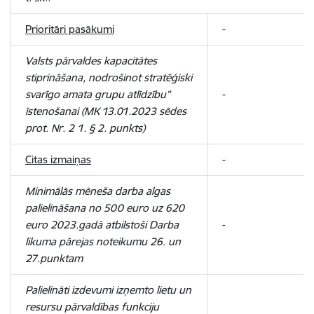
Prioritāri pasākumi
-
Valsts pārvaldes kapacitātes
stiprināšana, nodrošinot stratēģiski
svarīgo amata grupu atlīdzību”
-
īstenošanai (MK 13.01.2023 sēdes
prot. Nr. 2 1. § 2. punkts)
Citas izmaiņas
-
Minimālās mēneša darba algas
palielināšana no 500 euro uz 620
euro 2023.gadā atbilstoši Darba
-
likuma pārejas noteikumu 26. un
27.punktam
Palielināti izdevumi izņemto lietu un
resursu pārvaldības funkciju