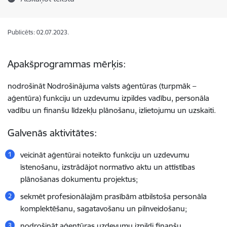
Publicēts: 02.07.2023.
Apakšprogrammas mērķis:
nodrošināt Nodrošinājuma valsts aģentūras (turpmāk –
aģentūra) funkciju un uzdevumu izpildes vadību, personāla
vadību un finanšu līdzekļu plānošanu, izlietojumu un uzskaiti.
Galvenās aktivitātes:
veicināt aģentūrai noteikto funkciju un uzdevumu
īstenošanu, izstrādājot normatīvo aktu un attīstības
plānošanas dokumentu projektus;
sekmēt profesionālajām prasībām atbilstoša personāla
komplektēšanu, sagatavošanu un pilnveidošanu;
nodrošināt aģentūras uzdevumu izpildi finanšu