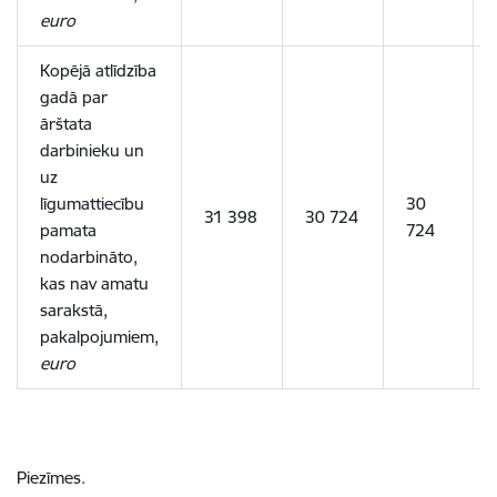
euro
Kopējā atlīdzība
gadā par
ārštata
darbinieku un
uz
līgumattiecību
30
31 398
30 724
pamata
724
nodarbināto,
kas nav amatu
sarakstā,
pakalpojumiem,
euro
Piezīmes.