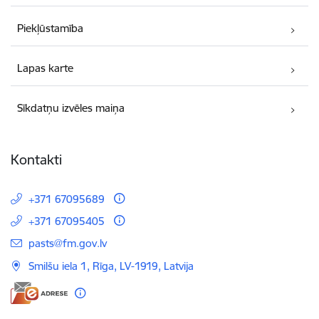
Piekļūstamība
Lapas karte
Sīkdatņu izvēles maiņa
Kontakti
+371 67095689
+371 67095405
E-pasts:
pasts@fm.gov.lv
Smilšu iela 1, Rīga, LV-1919, Latvija