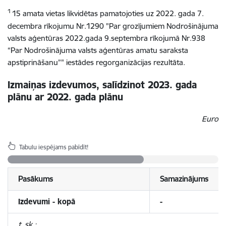
1
15 amata vietas likvidētas pamatojoties uz 2022. gada 7.
decembra rīkojumu Nr.1290 "Par grozījumiem Nodrošinājuma
valsts aģentūras 2022.gada 9.septembra rīkojumā Nr.938
“Par Nodrošinājuma valsts aģentūras amatu saraksta
apstiprināšanu”" iestādes regorganizācijas rezultāta.
Izmaiņas izdevumos, salīdzinot 2023. gada
plānu ar 2022. gada plānu
Euro
Tabulu iespējams pabīdīt!
Pasākums
Samazinājums
Izdevumi - kopā
-
t. sk.: