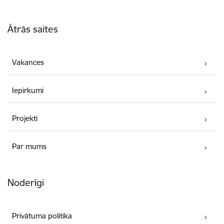
Kājene
Ātrās saites
Vakances
Iepirkumi
Projekti
Par mums
Noderīgi
Privātuma politika