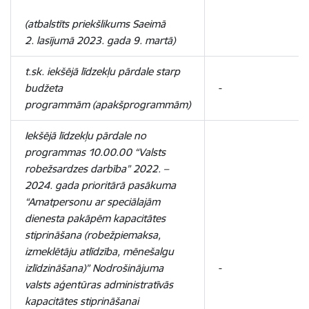
(atbalstīts priekšlikums Saeimā
2. lasījumā 2023. gada 9. martā)
t.sk. iekšējā līdzekļu pārdale starp
budžeta
-
programmām (apakšprogrammām)
Iekšējā līdzekļu pārdale no
programmas 10.00.00 “Valsts
robežsardzes darbība” 2022. –
2024. gada prioritārā pasākuma
“Amatpersonu ar speciālajām
dienesta pakāpēm kapacitātes
stiprināšana (robežpiemaksa,
izmeklētāju atlīdzība, mēnešalgu
izlīdzināšana)” Nodrošinājuma
-
valsts aģentūras administratīvās
kapacitātes stiprināšanai