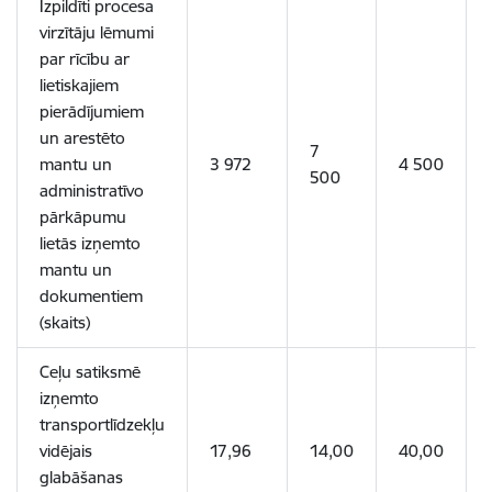
Izpildīti procesa
virzītāju lēmumi
par rīcību ar
lietiskajiem
pierādījumiem
un arestēto
7
mantu un
3 972
4 500
500
administratīvo
pārkāpumu
lietās izņemto
mantu un
dokumentiem
(skaits)
Ceļu satiksmē
izņemto
transportlīdzekļu
vidējais
17,96
14,00
40,00
glabāšanas