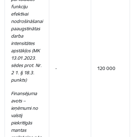
funkciju
efektīvai
nodrošināšanai
paaugstinātas
darba
intensitātes
apstākļos (MK
13.01.2023.
sēdes prot. Nr.
-
120 000
2 1. § 18.3.
punkts)
Finansējuma
avots –
ieņēmumi no
valstij
piekritīgās
mantas