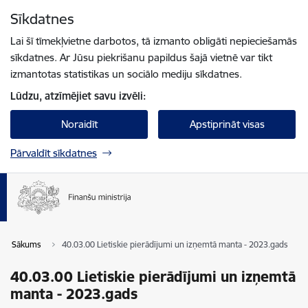
Pāriet uz lapas saturu
Sīkdatnes
Spied
lai meklētu
Enter
Lai šī tīmekļvietne darbotos, tā izmanto obligāti nepieciešamās
sīkdatnes. Ar Jūsu piekrišanu papildus šajā vietnē var tikt
izmantotas statistikas un sociālo mediju sīkdatnes.
Lūdzu, atzīmējiet savu izvēli:
Noraidīt
Apstiprināt visas
Pārvaldīt sīkdatnes
Sākums
40.03.00 Lietiskie pierādījumi un izņemtā manta - 2023.gads
40.03.00 Lietiskie pierādījumi un izņemtā
manta - 2023.gads