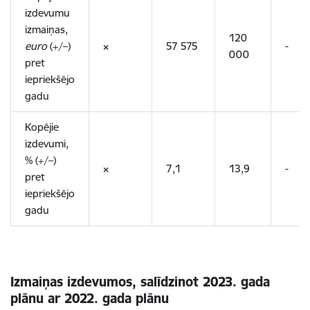
izdevumu
izmaiņas,
120
euro
(+/–)
×
57 575
-
000
pret
iepriekšējo
gadu
Kopējie
izdevumi,
% (+/–)
×
7,1
13,9
-
pret
iepriekšējo
gadu
Izmaiņas izdevumos, salīdzinot 2023. gada
plānu ar 2022. gada plānu