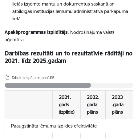
lietās izņemto mantu un dokumentus saskaņā ar
atbildīgās institūcijas lēmumu administratīvā pārkāpuma
lietā.
Apakšprogrammas izpildītājs:
Nodrošinājuma valsts
aģentūra.
Darbības rezultāti un to rezultatīvie rādītāji no
2021. līdz 2025.gadam
Tabulu iespējams pabīdīt!
2021.
2022.
2023
gads
gada
.gada
(izpilde)
plāns
plāns
Paaugstināta lēmumu izpildes efektivitāte