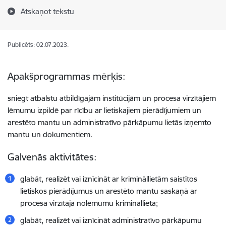
Atskaņot tekstu
Publicēts: 02.07.2023.
Apakšprogrammas mērķis:
sniegt atbalstu atbildīgajām institūcijām un procesa virzītājiem
lēmumu izpildē par rīcību ar lietiskajiem pierādījumiem un
arestēto mantu un administratīvo pārkāpumu lietās izņemto
mantu un dokumentiem.
Galvenās aktivitātes:
glabāt, realizēt vai iznīcināt ar krimināllietām saistītos
lietiskos pierādījumus un arestēto mantu saskaņā ar
procesa virzītāja nolēmumu krimināllietā;
glabāt, realizēt vai iznīcināt administratīvo pārkāpumu