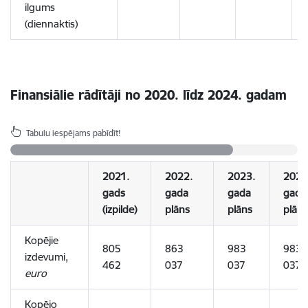
ilgums
(diennaktis)
Finansiālie rādītāji no 2020. līdz 2024. gadam
Tabulu iespējams pabīdīt!
2021.
2022.
2023.
2024
gads
gada
gada
gada
(izpilde)
plāns
plāns
plāns
Kopējie
805
863
983
983
izdevumi,
462
037
037
037
euro
Kopējo