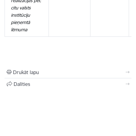
realizācijas pēc
citu valsts
institūciju
pieņemtā
lēmuma
Drukāt lapu
Dalīties