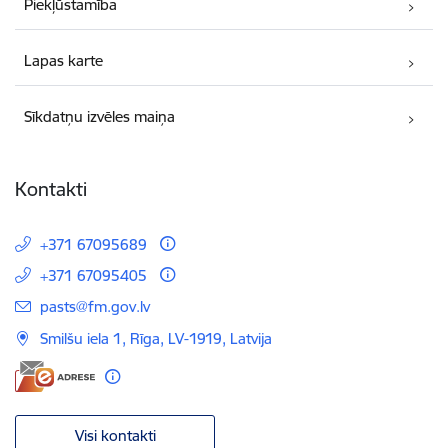
Piekļūstamība
Lapas karte
Sīkdatņu izvēles maiņa
Kontakti
+371 67095689
+371 67095405
E-pasts:
pasts@fm.gov.lv
Smilšu iela 1, Rīga, LV-1919, Latvija
Visi kontakti