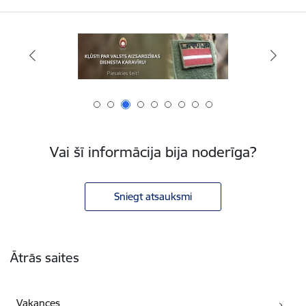
Vai šī informācija bija noderīga?
Sniegt atsauksmi
Kājene
Ātrās saites
Vakances