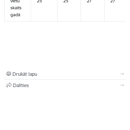
vietu
25
25
27
27
skaits
gadā
Drukāt lapu
Dalīties