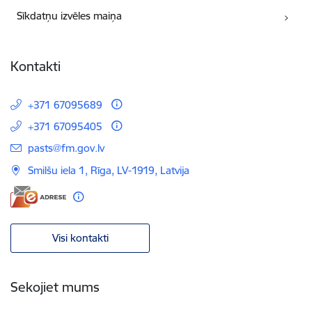
Sīkdatņu izvēles maiņa
Kontakti
+371 67095689
+371 67095405
E-pasts:
pasts@fm.gov.lv
Smilšu iela 1, Rīga, LV-1919, Latvija
Visi kontakti
Sekojiet mums