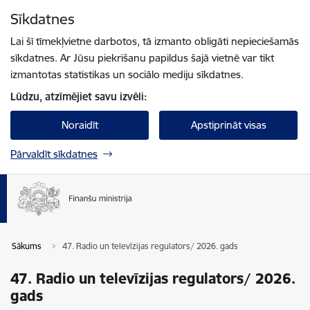
Pāriet uz lapas saturu
Sīkdatnes
Spied
lai meklētu
Enter
Lai šī tīmekļvietne darbotos, tā izmanto obligāti nepieciešamās
sīkdatnes. Ar Jūsu piekrišanu papildus šajā vietnē var tikt
izmantotas statistikas un sociālo mediju sīkdatnes.
Lūdzu, atzīmējiet savu izvēli:
Noraidīt
Apstiprināt visas
Pārvaldīt sīkdatnes
Sākums
47. Radio un televīzijas regulators/ 2026. gads
47. Radio un televīzijas regulators/ 2026.
gads