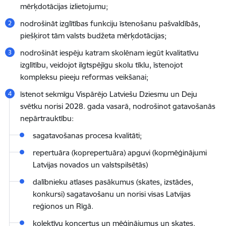
mērķdotācijas izlietojumu;
nodrošināt izglītības funkciju īstenošanu pašvaldībās,
piešķirot tām valsts budžeta mērķdotācijas;
nodrošināt iespēju katram skolēnam iegūt kvalitatīvu
izglītību, veidojot ilgtspējīgu skolu tīklu, īstenojot
kompleksu pieeju reformas veikšanai;
īstenot sekmīgu Vispārējo Latviešu Dziesmu un Deju
svētku norisi 2028. gada vasarā, nodrošinot gatavošanās
nepārtrauktību:
sagatavošanas procesa kvalitāti;
repertuāra (koprepertuāra) apguvi (kopmēģinājumi
Latvijas novados un valstspilsētās)
dalībnieku atlases pasākumus (skates, izstādes,
konkursi) sagatavošanu un norisi visas Latvijas
reģionos un Rīgā.
kolektīvu koncertus un mēģinājumus un skates.