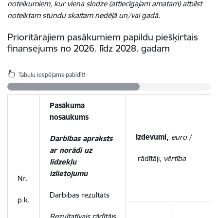
noteikumiem, kur viena slodze (attiecīgajam amatam) atbilst
noteiktam stundu skaitam nedēļā un/vai gadā.
Prioritārajiem pasākumiem
papildu piešķirtais
finansējums no 2026. līdz 2028. gadam
Tabulu iespējams pabīdīt!
Pasākuma
nosaukums
Izdevumi,
euro
/
Darbības apraksts
ar norādi uz
rādītāji,
vērtība
līdzekļu
izlietojumu
Nr.
Darbības rezultāts
p.k.
Rezultatīvais rādītājs