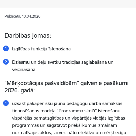
Publicēts: 10.04.2026.
Darbības jomas:
Izglītības funkciju īstenošana
Dziesmu un deju svētku tradīcijas saglabāšana un
veicināšana
“Mērķdotācijas pašvaldībām” galvenie pasākumi
2026. gadā:
uzsākt pakāpenisku jaunā pedagogu darba samaksas
finansēšanas modeļa “Programma skolā” īstenošanu
vispārējās pamatizglītības un vispārējās vidējās izglītības
programmās un sagatavot priekšlikumus izmaiņām
normatīvajos aktos, lai veicinātu efektīvu un mērķtiecīgu