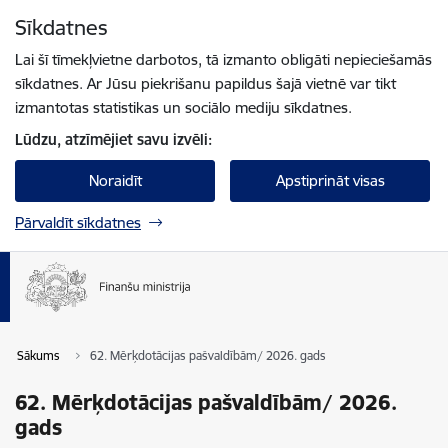
Pāriet uz lapas saturu
Sīkdatnes
Spied
lai meklētu
Enter
Lai šī tīmekļvietne darbotos, tā izmanto obligāti nepieciešamās
sīkdatnes. Ar Jūsu piekrišanu papildus šajā vietnē var tikt
izmantotas statistikas un sociālo mediju sīkdatnes.
Lūdzu, atzīmējiet savu izvēli:
Noraidīt
Apstiprināt visas
Pārvaldīt sīkdatnes
Sākums
62. Mērķdotācijas pašvaldībām/ 2026. gads
62. Mērķdotācijas pašvaldībām/ 2026.
gads