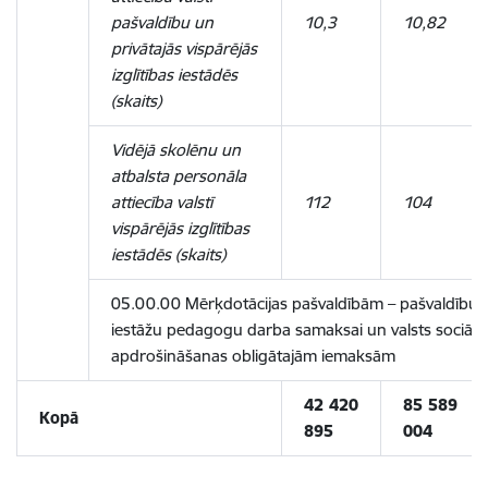
pašvaldību un
10,3
10,82
privātajās vispārējās
izglītības iestādēs
(skaits)
Vidējā skolēnu un
atbalsta personāla
attiecība valstī
112
104
vispārējās izglītības
iestādēs (skaits)
05.00.00 Mērķdotācijas pašvaldībām – pašvaldību iz
iestāžu pedagogu darba samaksai un valsts sociālā
apdrošināšanas obligātajām iemaksām
42 420
85 589
Kopā
895
004