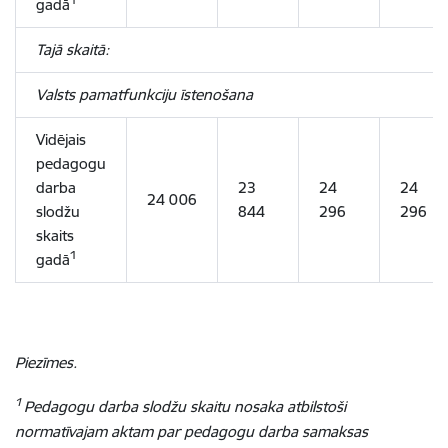
1
gadā
Tajā skaitā:
Valsts pamatfunkciju īstenošana
Vidējais
pedagogu
darba
23
24
24
24 006
slodžu
844
296
296
skaits
1
gadā
Piezīmes.
1
Pedagogu darba slodžu skaitu nosaka atbilstoši
normatīvajam aktam par pedagogu darba samaksas