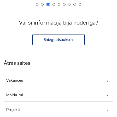
Vai šī informācija bija noderīga?
Sniegt atsauksmi
Kājene
Ātrās saites
Vakances
Iepirkumi
Projekti