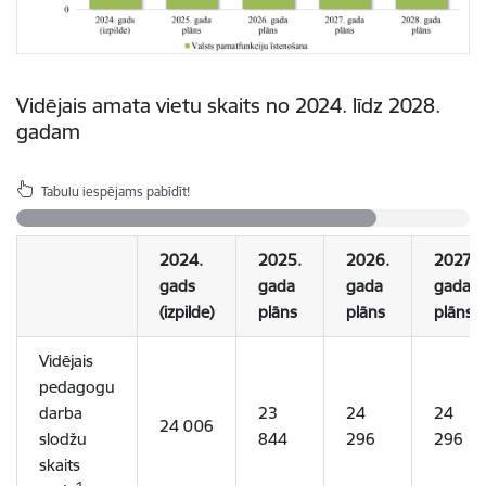
Vidējais amata vietu skaits no 2024. līdz 2028.
gadam
Tabulu iespējams pabīdīt!
2024.
2025.
2026.
2027.
gads
gada
gada
gada
(izpilde)
plāns
plāns
plāns
Vidējais
pedagogu
darba
23
24
24
24 006
slodžu
844
296
296
skaits