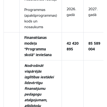
2026.
2027.
Programmas
gadā
gadā
(apakšprogrammas)
kods un
nosaukums
Finansēšanas
modeļa
42 420
85 589
“Programma
895
004
skolā” ieviešana
Nodrošināt
vispārējās
izglītības iestādei
līdzvērtīgu
finansējumu
pedagogu
atalgojumam,
atbilstošu