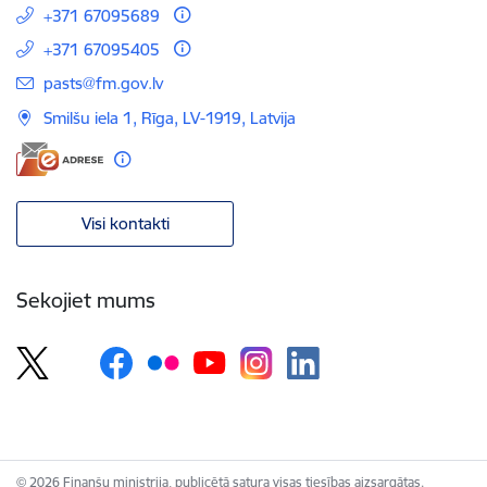
+371 67095689
+371 67095405
E-pasts:
pasts@fm.gov.lv
Smilšu iela 1, Rīga, LV-1919, Latvija
Visi kontakti
Sekojiet mums
© 2026 Finanšu ministrija, publicētā satura visas tiesības aizsargātas.