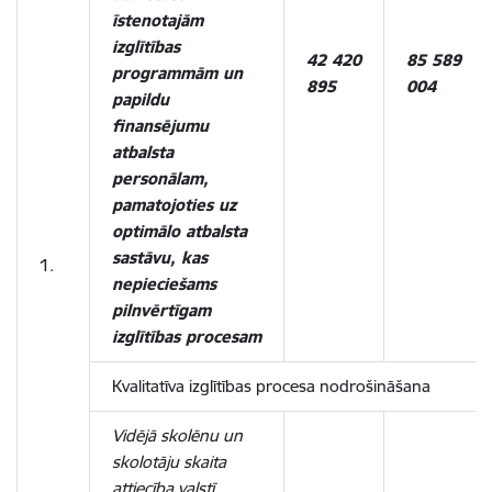
īstenotajām
izglītības
42 420
85 589
programmām un
895
004
papildu
finansējumu
atbalsta
personālam,
pamatojoties uz
optimālo atbalsta
sastāvu, kas
1.
nepieciešams
pilnvērtīgam
izglītības procesam
Kvalitatīva izglītības procesa nodrošināšana
Vidējā skolēnu un
skolotāju skaita
attiecība valstī