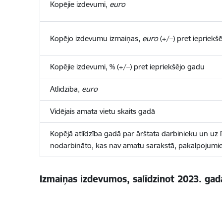
Kopējie izdevumi,
euro
Kopējo izdevumu izmaiņas,
euro
(+/–) pret iepriekš
Kopējie izdevumi
, % (+/–) pret iepriekšējo gadu
Atlīdzība,
euro
Vidējais amata vietu skaits gadā
Kopējā atlīdzība gadā par ārštata darbinieku un uz
nodarbināto, kas nav amatu sarakstā, pakalpojum
Izmaiņas izdevumos, salīdzinot 2023. gad