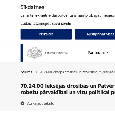
Pāriet uz lapas saturu
Sīkdatnes
Lai šī tīmekļvietne darbotos, tā izmanto obligāti nepiec
Lūdzu, atzīmējiet savu izvēli:
Noraidīt
Apstiprināt visas
Par mums
Sākums
70.24.00 Iekšējās drošības un Patvēruma, migrācijas u
70.24.00 Iekšējās drošības un Patvēr
robežu pārvaldībai un vīzu politikai
Atskaņot tekstu