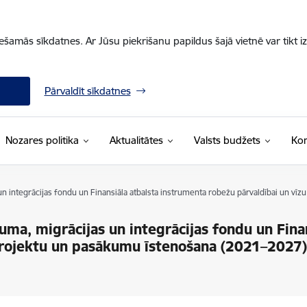
iešamās sīkdatnes. Ar Jūsu piekrišanu papildus šajā vietnē var tikt i
Pārvaldīt sīkdatnes
Nozares politika
Aktualitātes
Valsts budžets
Kon
n integrācijas fondu un Finansiāla atbalsta instrumenta robežu pārvaldībai un vīz
uma, migrācijas un integrācijas fondu un Fina
 projektu un pasākumu īstenošana (2021–2027