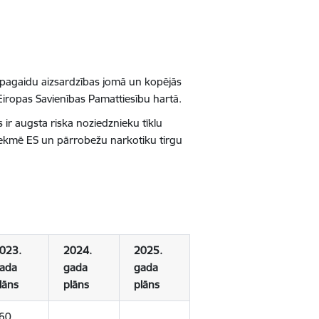
n pagaidu aizsardzības jomā un kopējās
i Eiropas Savienības Pamattiesību hartā.
ir augsta riska noziedznieku tīklu
ietekmē ES un pārrobežu narkotiku tirgu
023.
2024.
2025.
ada
gada
gada
lāns
plāns
plāns
60