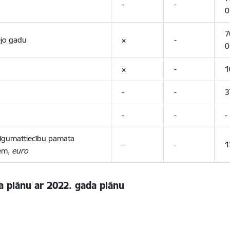
-
-
0
7
ējo gadu
×
-
0
×
-
1
-
-
3
-
-
-
 līgumattiecību pamata
-
-
1
iem,
euro
a plānu ar 2022. gada plānu