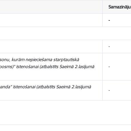
Samazināj
-
-
ersonu, kurām nepieciešama starptautiskā
posms)” īstenošanai (atbalstīts Saeimā 2.lasījumā
-
anda” īstenošanai (atbalstīts Saeimā 2.lasījumā
-