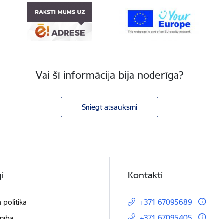
Vai šī informācija bija noderīga?
Sniegt atsauksmi
i
Kontakti
 politika
+371 67095689
+371 67095405
mība