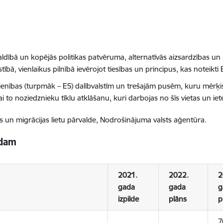
aldībā un kopējās politikas patvēruma, alternatīvās aizsardzības u
stībā, vienlaikus pilnībā ievērojot tiesības un principus, kas noteikt
ienības (turpmāk – ES) dalībvalstīm un trešajām pusēm, kuru mērķis 
ai to noziedznieku tīklu atklāšanu, kuri darbojas no šīs vietas un 
bas un migrācijas lietu pārvalde, Nodrošinājuma valsts aģentūra.
adam
2021.
2022.
2
gada
gada
g
izpilde
plāns
p
7