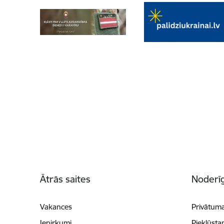
Kājene
Ātrās saites
Noderīg
Vakances
Privātuma
Iepirkumi
Piekļūsta