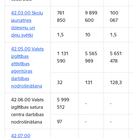
42.03.00 Skolu
761
9 899
100
1
jaunatnes
850
600
067
0
dziesmu un
1,5
10
1,5
1
deju svētki
42.05.00 Valsts
1 131
5 565
5 651
5
izglītības
590
989
478
9
attīstības
aģentūras
darbības
32
131
128,3
1
nodrošināšana
42.06.00 Valsts
5 999
-
-
-
izglītības satura
512
centra darbības
97
-
-
-
nodrošināšana
42.07.00