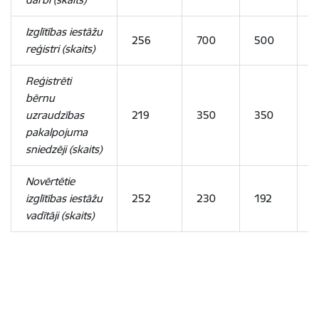
Izglītības iestāžu
256
700
500
5
reģistri (skaits)
Reģistrēti
bērnu
uzraudzības
219
350
350
3
pakalpojuma
sniedzēji
(skaits)
Novērtētie
izglītības iestāžu
252
230
192
1
vadītāji (skaits)