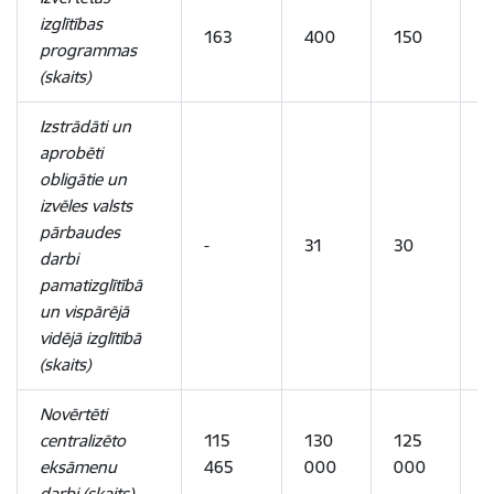
izglītības
163
400
150
1
programmas
(skaits)
Izstrādāti un
aprobēti
obligātie un
izvēles valsts
pārbaudes
-
31
30
3
darbi
pamatizglītībā
un vispārējā
vidējā izglītībā
(skaits)
Novērtēti
centralizēto
115
130
125
1
eksāmenu
465
000
000
0
darbi (skaits)