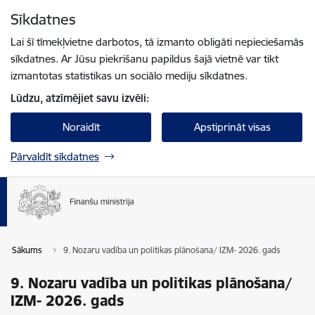
Pāriet uz lapas saturu
Sīkdatnes
Spied
lai meklētu
Enter
Lai šī tīmekļvietne darbotos, tā izmanto obligāti nepieciešamās
sīkdatnes. Ar Jūsu piekrišanu papildus šajā vietnē var tikt
izmantotas statistikas un sociālo mediju sīkdatnes.
Lūdzu, atzīmējiet savu izvēli:
Noraidīt
Apstiprināt visas
Pārvaldīt sīkdatnes
Sākums
9. Nozaru vadība un politikas plānošana/ IZM- 2026. gads
9. Nozaru vadība un politikas plānošana/
IZM- 2026. gads