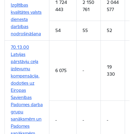
1 724
2 150
2 044
1
Izglītības
443
761
577
2
kvalitātes valsts
dienesta
darbības
54
55
52
5
nodrošināšana
70.13.00
Latvijas
pārstāvju ceļa
19
1
izdevumu
6 075
-
330
3
kompensācija,
dodoties uz
Eiropas
Savienības
Padomes darba
grupu
sanāksmēm un
-
-
-
-
Padomes
sanāksmēm