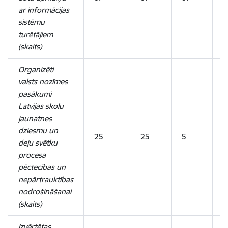
ar informācijas
sistēmu
turētājiem
(skaits)
Organizēti
valsts nozīmes
pasākumi
Latvijas skolu
jaunatnes
dziesmu un
25
25
5
5
deju svētku
procesa
pēctecības un
nepārtrauktības
nodrošināšanai
(skaits)
Izvērtētas