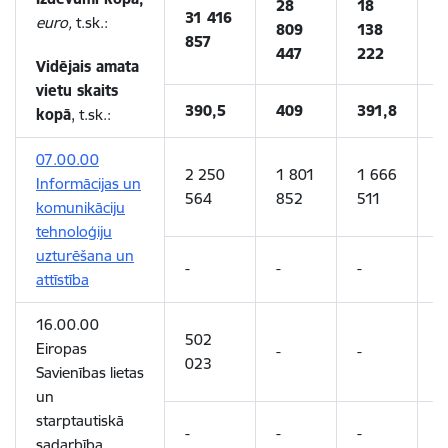
28
18
1
31 416
euro,
t.sk.:
809
138
2
857
447
222
0
Vidējais amata
vietu skaits
390,5
409
391,8
3
kopā
, t.sk.:
07.00.00
2 250
1 801
1 666
1
Informācijas un
564
852
511
5
komunikāciju
tehnoloģiju
uzturēšana un
-
-
-
-
attīstība
16.00.00
502
Eiropas
-
-
-
023
Savienības lietas
un
starptautiskā
-
-
-
-
sadarbība