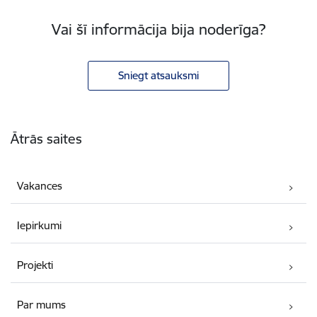
Vai šī informācija bija noderīga?
Sniegt atsauksmi
Kājene
Ātrās saites
Vakances
Iepirkumi
Projekti
Par mums