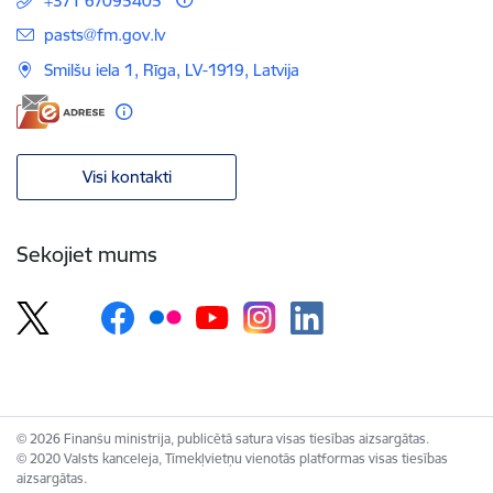
+371 67095405
E-pasts:
pasts@fm.gov.lv
Smilšu iela 1, Rīga, LV-1919, Latvija
Visi kontakti
Sekojiet mums
© 2026 Finanšu ministrija, publicētā satura visas tiesības aizsargātas.
© 2020 Valsts kanceleja, Tīmekļvietņu vienotās platformas visas tiesības
aizsargātas.