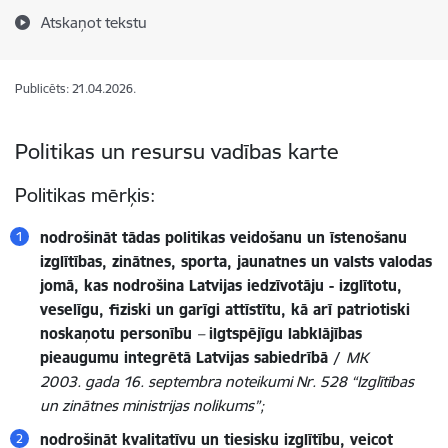
Atskaņot tekstu
Publicēts: 21.04.2026.
Politikas un resursu vadības karte
Politikas mērķis:
nodrošināt tādas politikas veidošanu un īstenošanu
izglītības, zinātnes, sporta, jaunatnes un valsts valodas
jomā, kas nodrošina Latvijas iedzīvotāju - izglītotu,
veselīgu, fiziski un garīgi attīstītu, kā arī patriotiski
noskaņotu personību
–
ilgtspējīgu labklājības
pieaugumu integrētā Latvijas sabiedrībā /
MK
2003. gada 16. septembra noteikumi Nr. 528 “Izglītības
un zinātnes ministrijas nolikums”;
nodrošināt kvalitatīvu un tiesisku izglītību, veicot