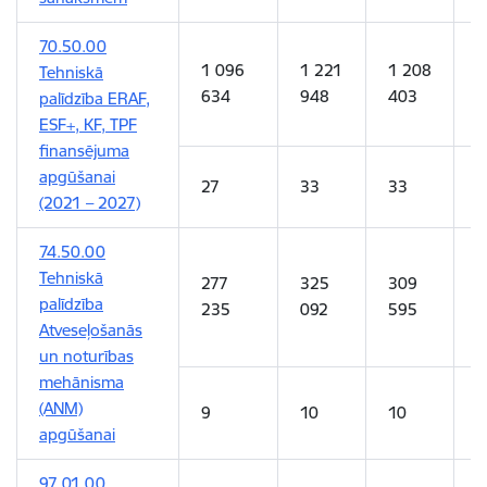
70.50.00
1 096
1 221
1 208
Tehniskā
-
634
948
403
palīdzība ERAF,
ESF+, KF, TPF
finansējuma
apgūšanai
27
33
33
-
(2021 – 2027)
74.50.00
Tehniskā
277
325
309
3
palīdzība
235
092
595
7
Atveseļošanās
un noturības
mehānisma
(ANM)
9
10
10
1
apgūšanai
97.01.00