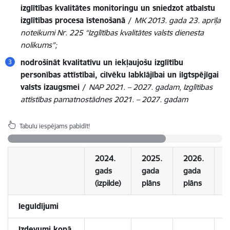
izglītības kvalitātes monitoringu un sniedzot atbalstu
izglītības procesa īstenošanā /
MK 2013. gada 23. aprīļa
noteikumi Nr. 225 “Izglītības kvalitātes valsts dienesta
nolikums”;
nodrošināt kvalitatīvu un iekļaujošu izglītību
personības attīstībai, cilvēku labklājībai un ilgtspējīgai
valsts izaugsmei /
NAP
2021. – 2027. gadam
,
Izglītības
attīstības pamatnostādnes 2021. – 2027. gadam
Tabulu iespējams pabīdīt!
2024.
2025.
2026.
2
gads
gada
gada
g
(izpilde)
plāns
plāns
p
Ieguldījumi
Izdevumi kopā,