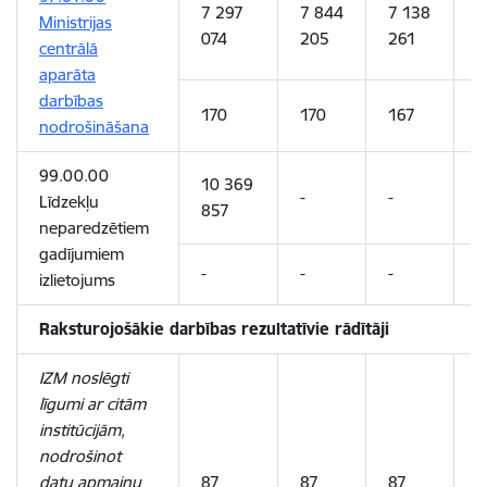
7 297
7 844
7 138
6
Ministrijas
074
205
261
2
centrālā
aparāta
darbības
170
170
167
1
nodrošināšana
99.00.00
10 369
-
-
-
Līdzekļu
857
neparedzētiem
gadījumiem
-
-
-
-
izlietojums
Raksturojošākie darbības rezultatīvie rādītāji
IZM noslēgti
līgumi ar citām
institūcijām,
nodrošinot
datu apmaiņu
87
87
87
8