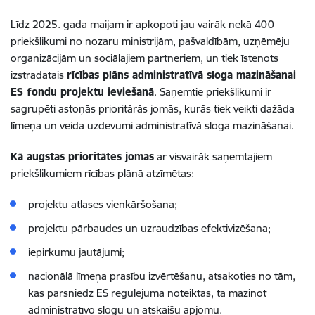
Līdz 2025. gada maijam ir apkopoti jau vairāk nekā 400
priekšlikumi no nozaru ministrijām, pašvaldībām, uzņēmēju
organizācijām un sociālajiem partneriem, un tiek īstenots
izstrādātais
rīcības plāns administratīvā sloga mazināšanai
ES fondu projektu ieviešanā
. Saņemtie priekšlikumi ir
sagrupēti astoņās prioritārās jomās, kurās tiek veikti dažāda
līmeņa un veida uzdevumi administratīvā sloga mazināšanai.
Kā augstas prioritātes jomas
ar visvairāk saņemtajiem
priekšlikumiem rīcības plānā atzīmētas:
projektu atlases vienkāršošana;
projektu pārbaudes un uzraudzības efektivizēšana;
iepirkumu jautājumi;
nacionālā līmeņa prasību izvērtēšanu, atsakoties no tām,
kas pārsniedz ES regulējuma noteiktās, tā mazinot
administratīvo slogu un atskaišu apjomu.