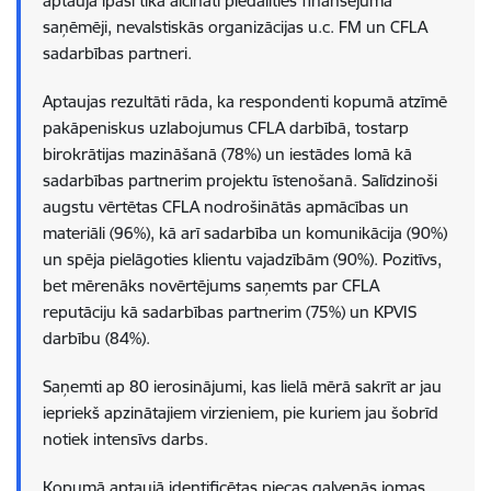
aptaujā īpaši tika aicināti piedalīties finansējuma
saņēmēji, nevalstiskās organizācijas u.c. FM un CFLA
sadarbības partneri.
Aptaujas rezultāti rāda, ka respondenti kopumā atzīmē
pakāpeniskus uzlabojumus CFLA darbībā, tostarp
birokrātijas mazināšanā (78%) un iestādes lomā kā
sadarbības partnerim projektu īstenošanā. Salīdzinoši
augstu vērtētas CFLA nodrošinātās apmācības un
materiāli (96%), kā arī sadarbība un komunikācija (90%)
un spēja pielāgoties klientu vajadzībām (90%). Pozitīvs,
bet mērenāks novērtējums saņemts par CFLA
reputāciju kā sadarbības partnerim (75%) un KPVIS
darbību (84%).
Saņemti ap 80 ierosinājumi, kas lielā mērā sakrīt ar jau
iepriekš apzinātajiem virzieniem, pie kuriem jau šobrīd
notiek intensīvs darbs.
Kopumā aptaujā identificētas piecas galvenās jomas