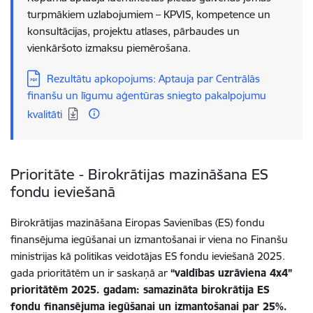
turpmākiem uzlabojumiem – KPVIS, kompetence un
konsultācijas, projektu atlases, pārbaudes un
vienkāršoto izmaksu piemērošana.
Lejupielādēt:
Rezultātu apkopojums: Aptauja par Centrālās
finanšu un līgumu aģentūras sniegto pakalpojumu
kvalitāti
Prioritāte - Birokrātijas mazināšana ES
fondu ieviešanā
Birokrātijas mazināšana Eiropas Savienības (ES) fondu
finansējuma iegūšanai un izmantošanai ir viena no Finanšu
ministrijas kā politikas veidotājas ES fondu ieviešanā 2025.
gada prioritātēm un ir saskaņā ar
“valdības uzrāviena 4x4”
prioritātēm 2025. gadam: samazināta birokrātija ES
fondu finansējuma iegūšanai un izmantošanai par 25%.