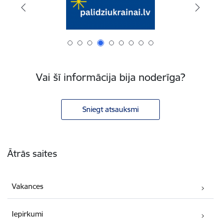
Vai šī informācija bija noderīga?
Sniegt atsauksmi
Kājene
Ātrās saites
Vakances
Iepirkumi