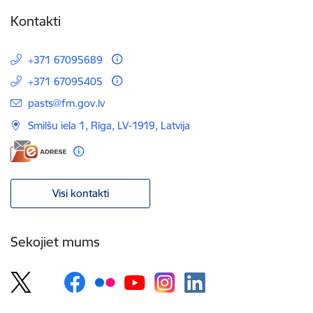
Kontakti
+371 67095689
+371 67095405
E-pasts:
pasts@fm.gov.lv
Smilšu iela 1, Rīga, LV-1919, Latvija
Visi kontakti
Sekojiet mums