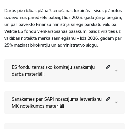
Darbs pie rīcības plāna īstenošanas turpinās – visus plānotos
uzdevumus paredzēts pabeigt līdz 2025. gada jūnija beigām,
un par paveikto Finanšu ministrija sniegs pārskatu valdībā.
Veiktie ES fondu vienkāršošanas pasākumi palīdz virzīties uz
valdības noteiktā mērķa sasniegšanu – līdz 2026. gadam par
25% mazināt birokrātiju un administratīvo slogu.
ES fondu tematisko komiteju sanāksmju
darba materiāli:
Sanāksmes par SAPI nosacījuma ietveršanu
MK noteikumos materiāli