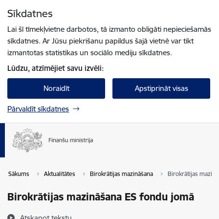
Pāriet uz lapas saturu
Sīkdatnes
Spied
lai meklētu
Enter
Lai šī tīmekļvietne darbotos, tā izmanto obligāti nepieciešamās
sīkdatnes. Ar Jūsu piekrišanu papildus šajā vietnē var tikt
izmantotas statistikas un sociālo mediju sīkdatnes.
Lūdzu, atzīmējiet savu izvēli:
Noraidīt
Apstiprināt visas
Pārvaldīt sīkdatnes
Sākums
Aktualitātes
Birokrātijas mazināšana
Birokrātijas mazin
Birokrātijas mazināšana ES fondu jomā
Atskaņot tekstu