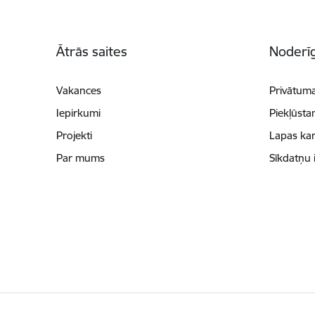
Kājene
Ātrās saites
Noderīg
Vakances
Privātuma
Iepirkumi
Piekļūsta
Projekti
Lapas kar
Par mums
Sīkdatņu 