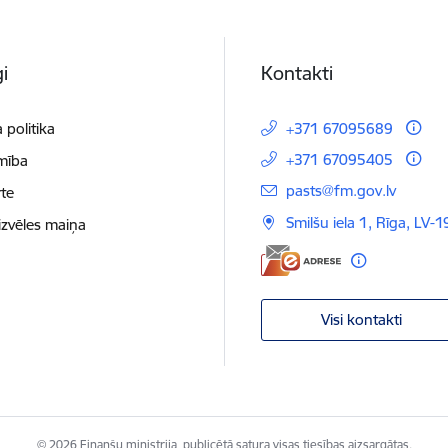
i
Kontakti
 politika
+371 67095689
+371 67095405
mība
E-pasts:
pasts@fm.gov.lv
te
Smilšu iela 1, Rīga, LV-1
izvēles maiņa
Visi kontakti
© 2026 Finanšu ministrija, publicētā satura visas tiesības aizsargātas.