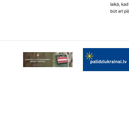
laikā, ka
būt arī p