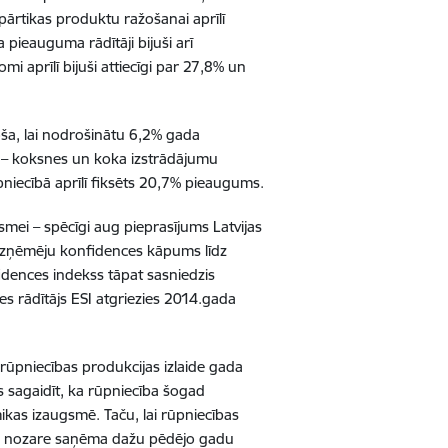
 pārtikas produktu ražošanai aprīlī
 pieauguma rādītāji bijuši arī
i aprīlī bijuši attiecīgi par 27,8% un
oša, lai nodrošinātu 6,2% gada
ē – koksnes un koka izstrādājumu
pniecībā aprīlī fiksēts 20,7% pieaugums.
mei – spēcīgi aug pieprasījums Latvijas
n uzņēmēju konfidences kāpums līdz
idences indekss tāpat sasniedzis
s rādītājs ESI atgriezies 2014.gada
r rūpniecības produkcijas izlaide gada
s sagaidīt, ka rūpniecība šogad
ikas izaugsmē. Taču, lai rūpniecības
ekā nozare saņēma dažu pēdējo gadu