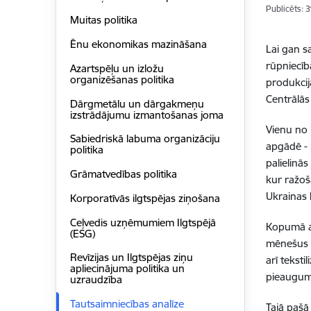
Publicēts: 
Muitas politika
Ēnu ekonomikas mazināšana
Lai gan s
rūpniecīb
Azartspēļu un izložu
organizēšanas politika
produkcij
Centrālās 
Dārgmetālu un dārgakmeņu
izstrādājumu izmantošanas joma
Vienu no 
Sabiedriskā labuma organizāciju
apgādē - 
politika
palielinā
Grāmatvedības politika
kur ražoša
Ukrainas 
Korporatīvās ilgtspēja​s ziņošana
Ceļvedis uzņēmumiem Ilgtspējā
Kopumā ap
(ESG)
mēnešus n
Revīzijas un Ilgtspējas ziņu
arī tekst
apliecinājuma politika un
pieaugum
uzraudzība
Tautsaimniecības analīze
Tajā pašā