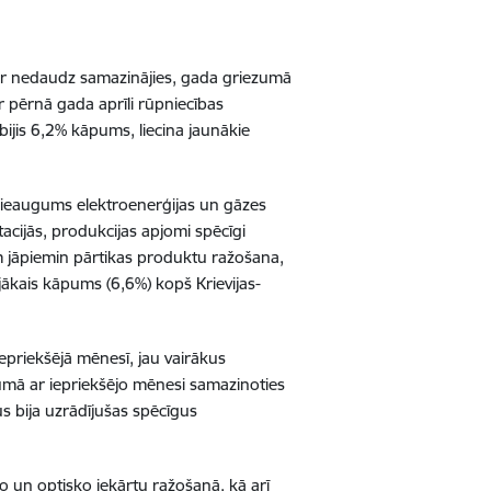
 ir nedaudz samazinājies, gada griezumā
r pērnā gada aprīli rūpniecības
 bijis 6,2% kāpums, liecina jaunākie
pieaugums elektroenerģijas un gāzes
acijās, produkcijas apjomi spēcīgi
m jāpiemin pārtikas produktu ražošana,
aujākais kāpums (6,6%) kopš Krievijas-
riekšējā mēnesī, jau vairākus
umā ar iepriekšējo mēnesi samazinoties
s bija uzrādījušas spēcīgus
ko un optisko iekārtu ražošanā, kā arī