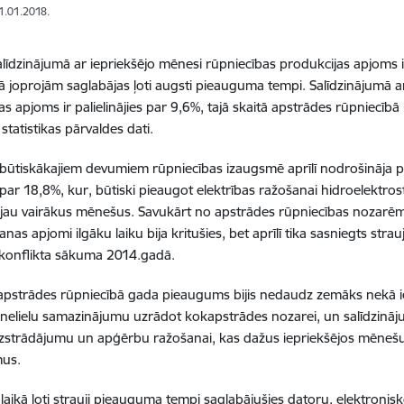
31.01.2018.
alīdzinājumā ar iepriekšējo mēnesi rūpniecības produkcijas apjoms
ā joprojām saglabājas ļoti augsti pieauguma tempi. Salīdzinājumā a
as apjoms ir palielinājies par 9,6%, tajā skaitā apstrādes rūpniecībā
statistikas pārvaldes dati.
būtiskākajiem devumiem rūpniecības izaugsmē aprīlī nodrošināja 
par 18,8%, kur, būtiski pieaugot elektrības ražošanai hidroelektrost
s jau vairākus mēnešus. Savukārt no apstrādes rūpniecības nozarē
nas apjomi ilgāku laiku bija kritušies, bet aprīlī tika sasniegts str
konflikta sākuma 2014.gadā.
strādes rūpniecībā gada pieaugums bijis nedaudz zemāks nekā iep
elielu samazinājumu uzrādot kokapstrādes nozarei, un salīdzināj
ilizstrādājumu un apģērbu ražošanai, kas dažus iepriekšējos mēnešu
us.
 laikā ļoti strauji pieauguma tempi saglabājušies datoru, elektronis