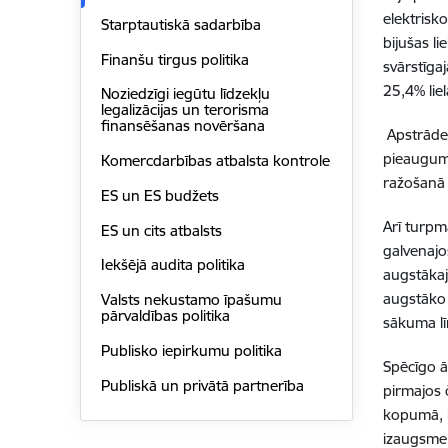
elektrisk
Starptautiskā sadarbība
bijušas l
Finanšu tirgus politika
svārstīga
25,4% lie
Noziedzīgi iegūtu līdzekļu
legalizācijas un terorisma
finansēšanas novēršana
Apstrādes
pieaugumu
Komercdarbības atbalsta kontrole
ražošanā 
ES un ES budžets
Arī turpm
ES un cits atbalsts
galvenajo
Iekšējā audita politika
augstākaj
augstāko 
Valsts nekustamo īpašumu
pārvaldības politika
sākuma lī
Publisko iepirkumu politika
Spēcīgo ā
Publiskā un privātā partnerība
pirmajos 
kopumā, l
izaugsme 