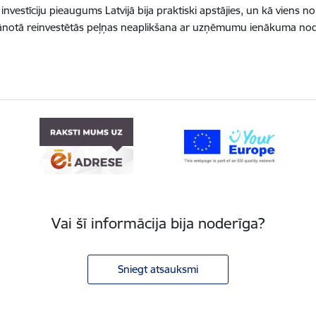
d investīciju pieaugums Latvijā bija praktiski apstājies, un kā viens
lānotā reinvestētās peļņas neaplikšana ar uzņēmumu ienākuma nod
Vai šī informācija bija noderīga?
Sniegt atsauksmi