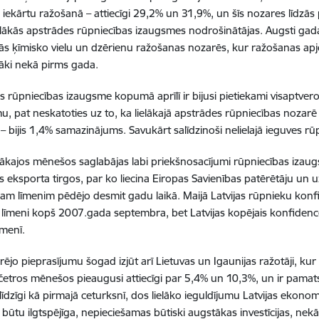
o iekārtu ražošanā – attiecīgi 29,2% un 31,9%, un šīs nozares līdzās
ielākās apstrādes rūpniecības izaugsmes nodrošinātājas. Augsti gada
jās ķīmisko vielu un dzērienu ražošanas nozarēs, kur ražošanas apjom
lāki nekā pirms gada.
 rūpniecības izaugsme kopumā aprīlī ir bijusi pietiekami visaptver
, pat neskatoties uz to, ka lielākajā apstrādes rūpniecības nozar
– bijis 1,4% samazinājums. Savukārt salīdzinoši nelielajā ieguves rū
ākajos mēnešos saglabājas labi priekšnosacījumi rūpniecības izaugs
s eksporta tirgos, par ko liecina Eiropas Savienības patērētāju u
am līmenim pēdējo desmit gadu laikā. Maijā Latvijas rūpnieku konf
līmeni kopš 2007.gada septembra, bet Latvijas kopējais konfidence
menī.
rējo pieprasījumu šogad izjūt arī Lietuvas un Igaunijas ražotāji, ku
četros mēnešos pieaugusi attiecīgi par 5,4% un 10,3%, un ir pamat
īdzīgi kā pirmajā ceturksnī, dos lielāko ieguldījumu Latvijas ekonom
būtu ilgtspējīga, nepieciešamas būtiski augstākas investīcijas, n