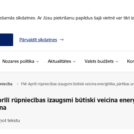
iešamās sīkdatnes. Ar Jūsu piekrišanu papildus šajā vietnē var tikt i
Pārvaldīt sīkdatnes
Nozares politika
Aktualitātes
Valsts budžets
Kon
niecība
FM: Aprīlī rūpniecības izaugsmi būtiski veicina enerģētika, pārtikas 
rīlī rūpniecības izaugsmi būtiski veicina ener
na
ņot tekstu