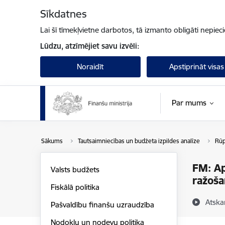
Pāriet uz lapas saturu
Sīkdatnes
Lai šī tīmekļvietne darbotos, tā izmanto obligāti nepiec
Lūdzu, atzīmējiet savu izvēli:
Noraidīt
Apstiprināt visas
Par mums
Sākums
Tautsaimniecības un budžeta izpildes analīze
Rūp
FM: Ap
Valsts budžets
ražoša
Fiskālā politika
Atska
Pašvaldību finanšu uzraudzība
Nodokļu un nodevu politika