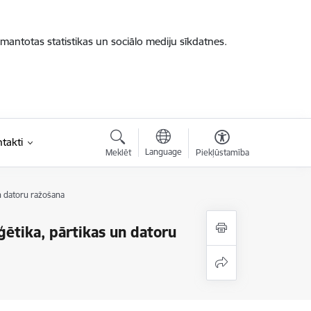
zmantotas statistikas un sociālo mediju sīkdatnes.
takti
Language
Meklēt
Piekļūstamība
un datoru ražošana
ģētika, pārtikas un datoru