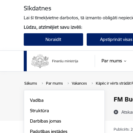
Pāriet uz lapas saturu
Sīkdatnes
Lai šī tīmekļvietne darbotos, tā izmanto obligāti nepiec
Lūdzu, atzīmējiet savu izvēli:
Noraidīt
Apstiprināt visas
Par mums
Sākums
Par mums
Vakances
Kāpēc ir vērts strādāt 
FM Bud
Vadība
Struktūra
Atska
Darbības jomas
Publicēts: 
Padotības iestādes