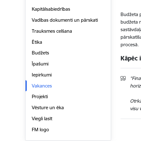
Kapitālsabiedrības
Budžeta p
Vadības dokumenti un pārskati
budžeta n
sastāvdaļ
Trauksmes celšana
pārskatīš
Ētika
procesā.
Budžets
Kāpēc i
Īpašumi
Iepirkumi
"Fina
Vakances
horiz
Projekti
Otrkā
Vēsture un ēka
visu 
Viegli lasīt
FM logo