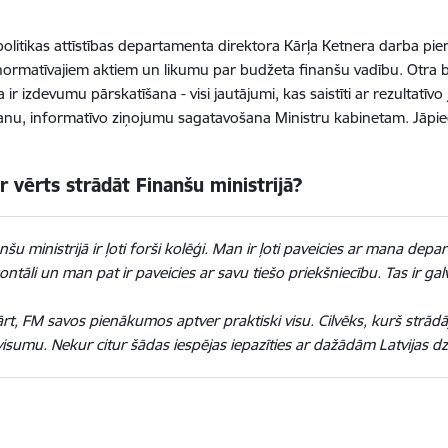
olitikas attīstības departamenta direktora Kārļa Ketnera darba pienāk
ormatīvajiem aktiem un likumu par budžeta finanšu vadību. Otra b
a ir izdevumu pārskatīšana - visi jautājumi, kas saistīti ar rezultatī
anu, informatīvo ziņojumu sagatavošana Ministru kabinetam. Jāpied
r vērts strādāt Finanšu ministrijā?
nšu ministrijā ir ļoti forši kolēģi. Man ir ļoti paveicies ar mana de
ontāli un man pat ir paveicies ar savu tiešo priekšniecību. Tas ir gal
rt, FM savos pienākumos aptver praktiski visu. Cilvēks, kurš strādāj
visumu. Nekur citur šādas iespējas iepazīties ar dažādām Latvijas 