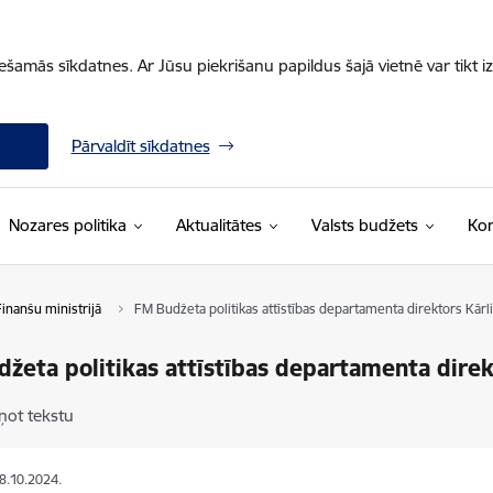
iešamās sīkdatnes. Ar Jūsu piekrišanu papildus šajā vietnē var tikt i
Pārvaldīt sīkdatnes
Nozares politika
Aktualitātes
Valsts budžets
Kon
Finanšu ministrijā
FM Budžeta politikas attīstības departamenta direktors Kārl
žeta politikas attīstības departamenta direk
ņot tekstu
28.10.2024.