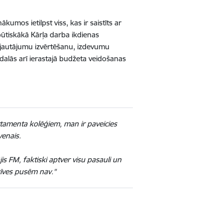
umos ietilpst viss, kas ir saistīts ar
ūtiskākā Kārļa darba ikdienas
vo jautājumu izvērtēšanu, izdevumu
alās arī ierastajā budžeta veidošanas
partamenta kolēģiem, man ir paveicies
venais.
is FM, faktiski aptver visu pasauli un
dzīves pusēm nav."