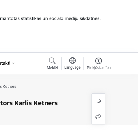
zmantotas statistikas un sociālo mediju sīkdatnes.
takti
Language
Meklēt
Piekļūstamība
is Ketners
tors Kārlis Ketners