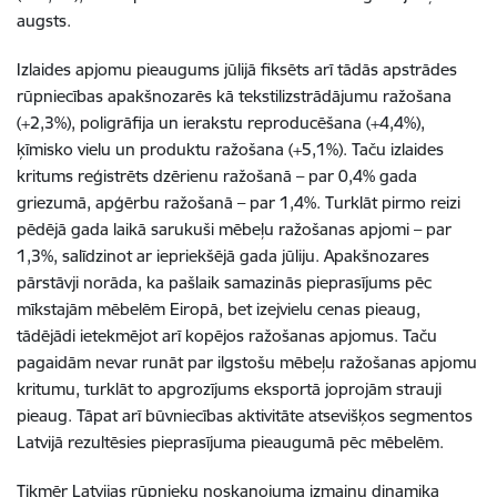
augsts.
Izlaides apjomu pieaugums jūlijā fiksēts arī tādās apstrādes
rūpniecības apakšnozarēs kā tekstilizstrādājumu ražošana
(+2,3%), poligrāfija un ierakstu reproducēšana (+4,4%),
ķīmisko vielu un produktu ražošana (+5,1%). Taču izlaides
kritums reģistrēts dzērienu ražošanā – par 0,4% gada
griezumā, apģērbu ražošanā – par 1,4%. Turklāt pirmo reizi
pēdējā gada laikā sarukuši mēbeļu ražošanas apjomi – par
1,3%, salīdzinot ar iepriekšējā gada jūliju. Apakšnozares
pārstāvji norāda, ka pašlaik samazinās pieprasījums pēc
mīkstajām mēbelēm Eiropā, bet izejvielu cenas pieaug,
tādējādi ietekmējot arī kopējos ražošanas apjomus. Taču
pagaidām nevar runāt par ilgstošu mēbeļu ražošanas apjomu
kritumu, turklāt to apgrozījums eksportā joprojām strauji
pieaug. Tāpat arī būvniecības aktivitāte atsevišķos segmentos
Latvijā rezultēsies pieprasījuma pieaugumā pēc mēbelēm.
Tikmēr Latvijas rūpnieku noskaņojuma izmaiņu dinamika