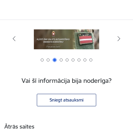
Vai šī informācija bija noderīga?
Sniegt atsauksmi
Kājene
Ātrās saites