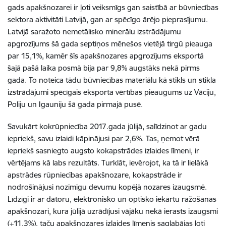
gads apakšnozarei ir ļoti veiksmīgs gan saistībā ar būvniecības
sektora aktivitāti Latvijā, gan ar spēcīgo ārējo pieprasījumu.
Latvijā saražoto nemetālisko minerālu izstrādājumu
apgrozījums šā gada septiņos mēnešos vietējā tirgū pieauga
par 15,1%, kamēr šīs apakšnozares apgrozījums eksportā
šajā pašā laika posmā bija par 9,8% augstāks nekā pirms
gada. To noteica tādu būvniecības materiālu kā stikls un stikla
izstrādājumi spēcīgais eksporta vērtības pieaugums uz Vāciju,
Poliju un Igauniju šā gada pirmajā pusē.
Savukārt kokrūpniecība 2017.gada jūlijā, salīdzinot ar gadu
iepriekš, savu izlaidi kāpinājusi par 2,6%. Tas, ņemot vērā
iepriekš sasniegto augsto kokapstrādes izlaides līmeni, ir
vērtējams kā labs rezultāts. Turklāt, ievērojot, ka tā ir lielākā
apstrādes rūpniecības apakšnozare, kokapstrāde ir
nodrošinājusi nozīmīgu devumu kopējā nozares izaugsmē.
Līdzīgi ir ar datoru, elektronisko un optisko iekārtu ražošanas
apakšnozari, kura jūlijā uzrādījusi vājāku nekā ierasts izaugsmi
(+11,3%), taču apakšnozares izlaides līmenis saglabājas ļoti