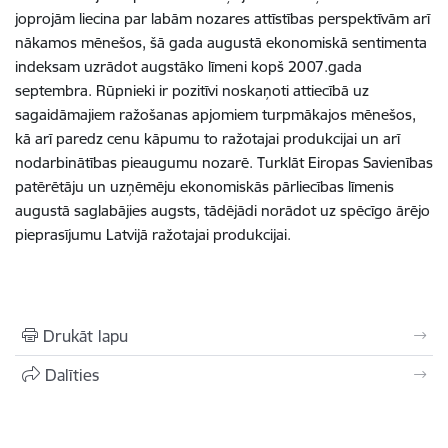
joprojām liecina par labām nozares attīstības perspektīvām arī
nākamos mēnešos, šā gada augustā ekonomiskā sentimenta
indeksam uzrādot augstāko līmeni kopš 2007.gada
septembra. Rūpnieki ir pozitīvi noskaņoti attiecībā uz
sagaidāmajiem ražošanas apjomiem turpmākajos mēnešos,
kā arī paredz cenu kāpumu to ražotajai produkcijai un arī
nodarbinātības pieaugumu nozarē. Turklāt Eiropas Savienības
patērētāju un uzņēmēju ekonomiskās pārliecības līmenis
augustā saglabājies augsts, tādējādi norādot uz spēcīgo ārējo
pieprasījumu Latvijā ražotajai produkcijai.
Drukāt lapu
Dalīties