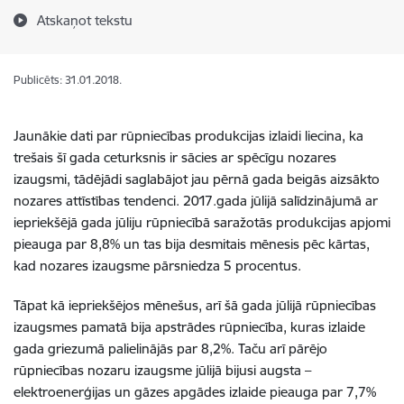
Atskaņot tekstu
Publicēts: 31.01.2018.
Jaunākie dati par rūpniecības produkcijas izlaidi liecina, ka
trešais šī gada ceturksnis ir sācies ar spēcīgu nozares
izaugsmi, tādējādi saglabājot jau pērnā gada beigās aizsākto
nozares attīstības tendenci. 2017.gada jūlijā salīdzinājumā ar
iepriekšējā gada jūliju rūpniecībā saražotās produkcijas apjomi
pieauga par 8,8% un tas bija desmitais mēnesis pēc kārtas,
kad nozares izaugsme pārsniedza 5 procentus.
Tāpat kā iepriekšējos mēnešus, arī šā gada jūlijā rūpniecības
izaugsmes pamatā bija apstrādes rūpniecība, kuras izlaide
gada griezumā palielinājās par 8,2%. Taču arī pārējo
rūpniecības nozaru izaugsme jūlijā bijusi augsta –
elektroenerģijas un gāzes apgādes izlaide pieauga par 7,7%