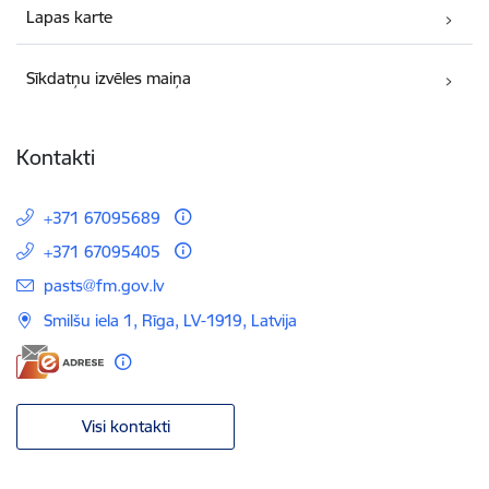
Lapas karte
Sīkdatņu izvēles maiņa
Kontakti
+371 67095689
+371 67095405
E-pasts:
pasts@fm.gov.lv
Smilšu iela 1, Rīga, LV-1919, Latvija
Visi kontakti