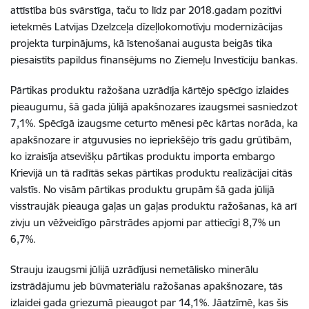
attīstība būs svārstīga, taču to līdz par 2018.gadam pozitīvi
ietekmēs Latvijas Dzelzceļa dīzeļlokomotīvju modernizācijas
projekta turpinājums, kā īstenošanai augusta beigās tika
piesaistīts papildus finansējums no Ziemeļu Investīciju bankas.
Pārtikas produktu ražošana uzrādīja kārtējo spēcīgo izlaides
pieaugumu, šā gada jūlijā apakšnozares izaugsmei sasniedzot
7,1%. Spēcīgā izaugsme ceturto mēnesi pēc kārtas norāda, ka
apakšnozare ir atguvusies no iepriekšējo trīs gadu grūtībām,
ko izraisīja atsevišķu pārtikas produktu importa embargo
Krievijā un tā radītās sekas pārtikas produktu realizācijai citās
valstīs. No visām pārtikas produktu grupām šā gada jūlijā
visstraujāk pieauga gaļas un gaļas produktu ražošanas, kā arī
zivju un vēžveidīgo pārstrādes apjomi par attiecīgi 8,7% un
6,7%.
Strauju izaugsmi jūlijā uzrādījusi nemetālisko minerālu
izstrādājumu jeb būvmateriālu ražošanas apakšnozare, tās
izlaidei gada griezumā pieaugot par 14,1%. Jāatzīmē, kas šis