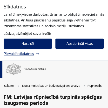
Pāriet uz lapas saturu
Sīkdatnes
Spied
lai meklētu
Enter
Lai šī tīmekļvietne darbotos, tā izmanto obligāti nepieciešamās
sīkdatnes. Ar Jūsu piekrišanu papildus šajā vietnē var tikt
izmantotas statistikas un sociālo mediju sīkdatnes.
Lūdzu, atzīmējiet savu izvēli:
Noraidīt
Apstiprināt visas
Pārvaldīt sīkdatnes
Sākums
Tautsaimniecības un budžeta izpildes analīze
Rūpniecība
FM: Latvijas rūpniecībā turpinās spēcīgas
izaugsmes periods