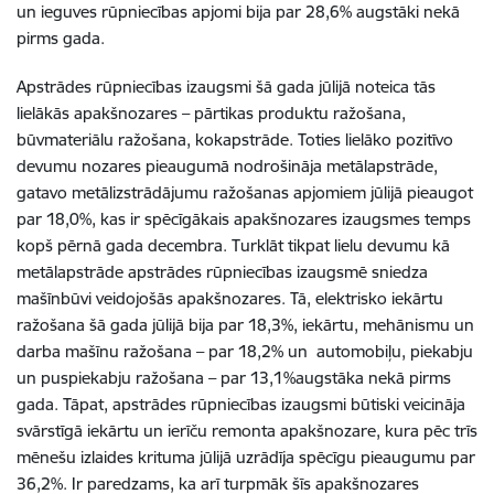
un ieguves rūpniecības apjomi bija par 28,6% augstāki nekā
pirms gada.
Apstrādes rūpniecības izaugsmi šā gada jūlijā noteica tās
lielākās apakšnozares – pārtikas produktu ražošana,
būvmateriālu ražošana, kokapstrāde. Toties lielāko pozitīvo
devumu nozares pieaugumā nodrošināja metālapstrāde,
gatavo metālizstrādājumu ražošanas apjomiem jūlijā pieaugot
par 18,0%, kas ir spēcīgākais apakšnozares izaugsmes temps
kopš pērnā gada decembra. Turklāt tikpat lielu devumu kā
metālapstrāde apstrādes rūpniecības izaugsmē sniedza
mašīnbūvi veidojošās apakšnozares. Tā, elektrisko iekārtu
ražošana šā gada jūlijā bija par 18,3%, iekārtu, mehānismu un
darba mašīnu ražošana – par 18,2% un automobiļu, piekabju
un puspiekabju ražošana – par 13,1%augstāka nekā pirms
gada. Tāpat, apstrādes rūpniecības izaugsmi būtiski veicināja
svārstīgā iekārtu un ierīču remonta apakšnozare, kura pēc trīs
mēnešu izlaides krituma jūlijā uzrādīja spēcīgu pieaugumu par
36,2%. Ir paredzams, ka arī turpmāk šīs apakšnozares