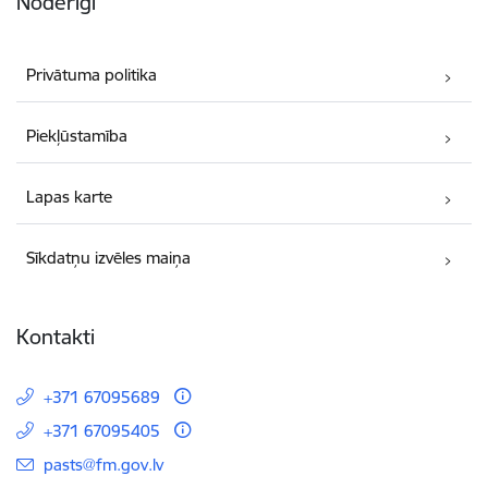
Noderīgi
Privātuma politika
Piekļūstamība
Lapas karte
Sīkdatņu izvēles maiņa
Kontakti
+371 67095689
+371 67095405
E-pasts:
pasts@fm.gov.lv