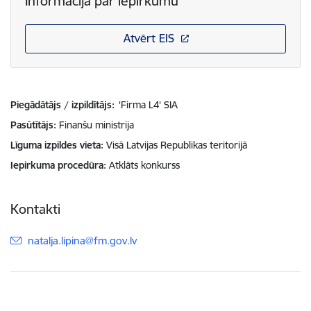
Informācija par iepirkumu
Atvērt EIS
Piegādātājs / izpildītājs:
'Firma L4' SIA
Pasūtītājs
Finanšu ministrija
Līguma izpildes vieta
Visā Latvijas Republikas teritorijā
Iepirkuma procedūra
Atklāts konkurss
Kontakti
E-pasts:
natalja.lipina@fm.gov.lv