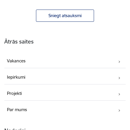
Sniegt atsauksmi
Kājene
Ātrās saites
Vakances
Iepirkumi
Projekti
Par mums