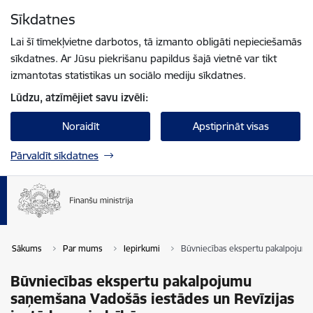
Pāriet uz lapas saturu
Sīkdatnes
Spied
lai meklētu
Enter
Lai šī tīmekļvietne darbotos, tā izmanto obligāti nepieciešamās
sīkdatnes. Ar Jūsu piekrišanu papildus šajā vietnē var tikt
izmantotas statistikas un sociālo mediju sīkdatnes.
Lūdzu, atzīmējiet savu izvēli:
Noraidīt
Apstiprināt visas
Pārvaldīt sīkdatnes
Sākums
Par mums
Iepirkumi
Būvniecības ekspertu pakalpojumu
Būvniecības ekspertu pakalpojumu
saņemšana Vadošās iestādes un Revīzijas