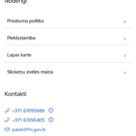
Noderīgi
Privātuma politika
Piekļūstamība
Lapas karte
Sīkdatņu izvēles maiņa
Kontakti
+371 67095689
+371 67095405
E-pasts:
pasts@fm.gov.lv