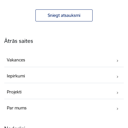
Sniegt atsauksmi
Kājene
Ātrās saites
Vakances
Iepirkumi
Projekti
Par mums