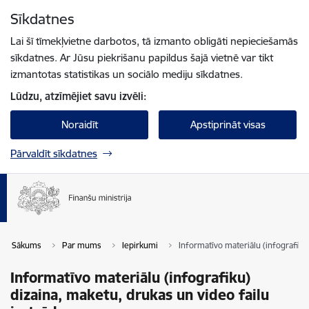
Pāriet uz lapas saturu
Sīkdatnes
Spied
lai meklētu
Enter
Lai šī tīmekļvietne darbotos, tā izmanto obligāti nepieciešamās
sīkdatnes. Ar Jūsu piekrišanu papildus šajā vietnē var tikt
izmantotas statistikas un sociālo mediju sīkdatnes.
Lūdzu, atzīmējiet savu izvēli:
Noraidīt
Apstiprināt visas
Pārvaldīt sīkdatnes
Sākums
Par mums
Iepirkumi
Informatīvo materiālu (infografiku)
Informatīvo materiālu (infografiku)
dizaina, maketu, drukas un video failu