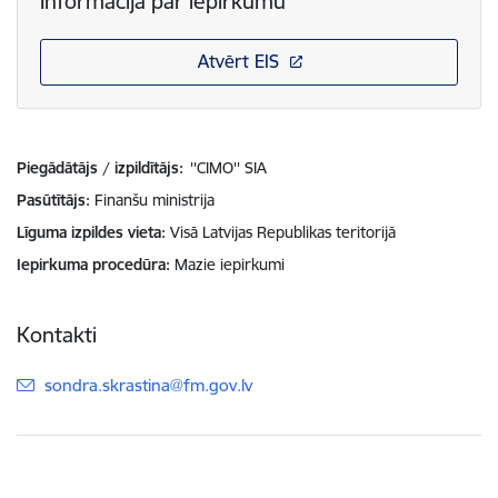
Informācija par iepirkumu
Atvērt EIS
Piegādātājs / izpildītājs:
''CIMO'' SIA
Pasūtītājs
Finanšu ministrija
Līguma izpildes vieta
Visā Latvijas Republikas teritorijā
Iepirkuma procedūra
Mazie iepirkumi
Kontakti
E-pasts:
sondra.skrastina@fm.gov.lv