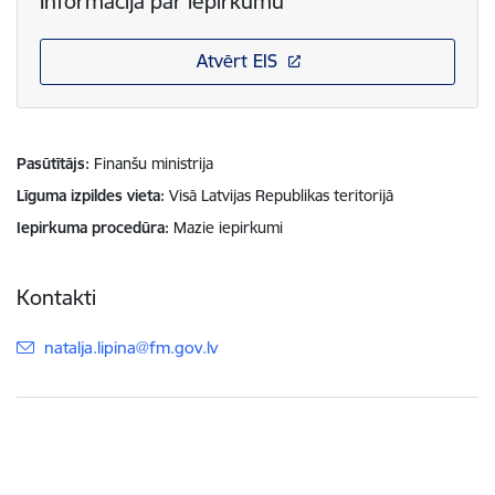
Informācija par iepirkumu
Atvērt EIS
Pasūtītājs
Finanšu ministrija
Līguma izpildes vieta
Visā Latvijas Republikas teritorijā
Iepirkuma procedūra
Mazie iepirkumi
Kontakti
E-pasts:
natalja.lipina@fm.gov.lv