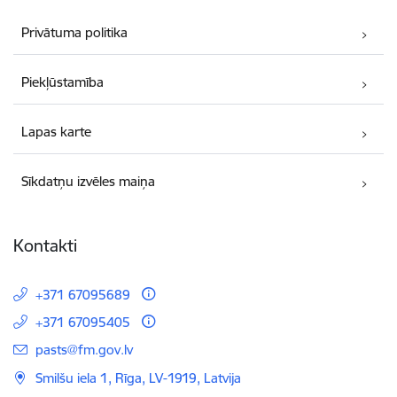
Privātuma politika
Piekļūstamība
Lapas karte
Sīkdatņu izvēles maiņa
Kontakti
+371 67095689
+371 67095405
E-pasts:
pasts@fm.gov.lv
Smilšu iela 1, Rīga, LV-1919, Latvija