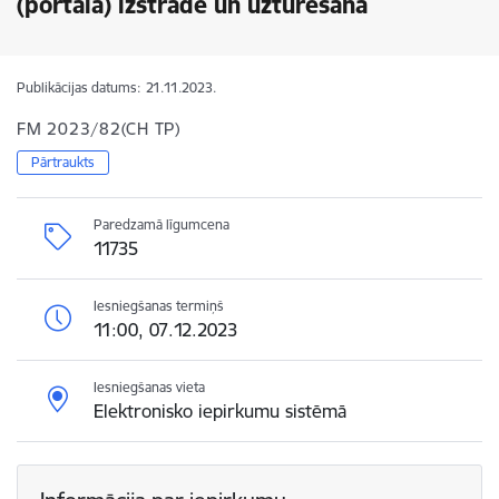
(portāla) izstrāde un uzturēšana
Publikācijas datums:
21.11.2023.
FM 2023/82(CH TP)
Pārtraukts
Paredzamā līgumcena
11735
Iesniegšanas termiņš
11:00, 07.12.2023
Iesniegšanas vieta
Elektronisko iepirkumu sistēmā