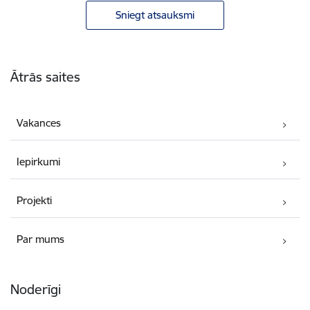
Sniegt atsauksmi
Kājene
Ātrās saites
Vakances
Iepirkumi
Projekti
Par mums
Noderīgi