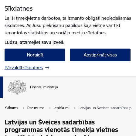
Pāriet uz lapas saturu
Sīkdatnes
Spied
lai meklētu
Enter
Lai šī tīmekļvietne darbotos, tā izmanto obligāti nepieciešamās
sīkdatnes. Ar Jūsu piekrišanu papildus šajā vietnē var tikt
izmantotas statistikas un sociālo mediju sīkdatnes.
Lūdzu, atzīmējiet savu izvēli:
Noraidīt
Apstiprināt visas
Pārvaldīt sīkdatnes
Sākums
Par mums
Iepirkumi
Latvijas un Šveices sadarbības pro
Latvijas un Šveices sadarbības
programmas vienotās tīmekļa vietnes