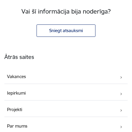
Vai šī informācija bija noderīga?
Sniegt atsauksmi
Kājene
Ātrās saites
Vakances
Iepirkumi
Projekti
Par mums