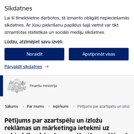
Pāriet uz lapas saturu
Sīkdatnes
Spied
lai meklētu
Enter
Lai šī tīmekļvietne darbotos, tā izmanto obligāti nepieciešamās
sīkdatnes. Ar Jūsu piekrišanu papildus šajā vietnē var tikt
izmantotas statistikas un sociālo mediju sīkdatnes.
Lūdzu, atzīmējiet savu izvēli:
Noraidīt
Apstiprināt visas
Pārvaldīt sīkdatnes
Sākums
Par mums
Iepirkumi
Pētījums par azartspēļu un izložu 
Pētījums par azartspēļu un izložu
reklāmas un mārketinga ietekmi uz