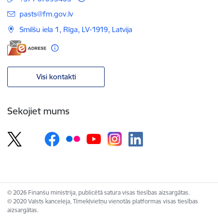
E-pasts:
pasts@fm.gov.lv
Smilšu iela 1, Rīga, LV-1919, Latvija
Visi kontakti
Sekojiet mums
© 2026 Finanšu ministrija, publicētā satura visas tiesības aizsargātas.
© 2020 Valsts kanceleja, Tīmekļvietņu vienotās platformas visas tiesības
aizsargātas.