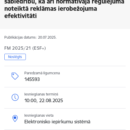
sabiedrību, kā arī normatīvajā regulējumā
noteiktā reklāmas ierobežojuma
efektivitāti
Publikācijas datums:
20.07.2025.
FM 2025/21 (ESF+)
Noslēgts
Paredzamā līgumcena
145593
Iesniegšanas termiņš
10:00, 22.08.2025
Iesniegšanas vieta
Elektronisko iepirkumu sistēmā