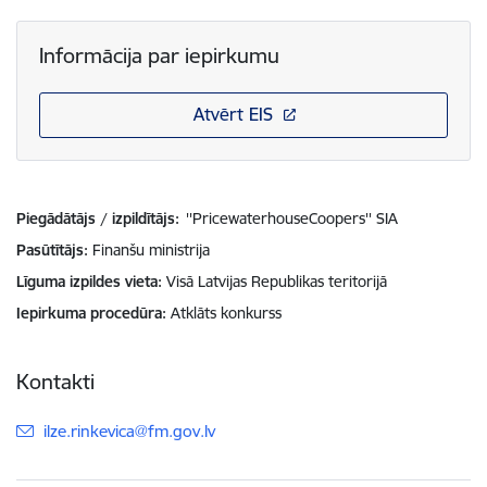
Informācija par iepirkumu
Atvērt EIS
Piegādātājs / izpildītājs:
''PricewaterhouseCoopers'' SIA
Pasūtītājs
Finanšu ministrija
Līguma izpildes vieta
Visā Latvijas Republikas teritorijā
Iepirkuma procedūra
Atklāts konkurss
Kontakti
E-pasts:
ilze.rinkevica@fm.gov.lv