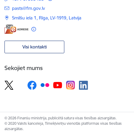
E-pasts:
pasts@fm.gov.lv
Smilšu iela 1, Rīga, LV-1919, Latvija
Visi kontakti
Sekojiet mums
© 2026 Finanšu ministrija, publicētā satura visas tiesības aizsargātas.
© 2020 Valsts kanceleja, Tīmekļvietņu vienotās platformas visas tiesības
aizsargātas.