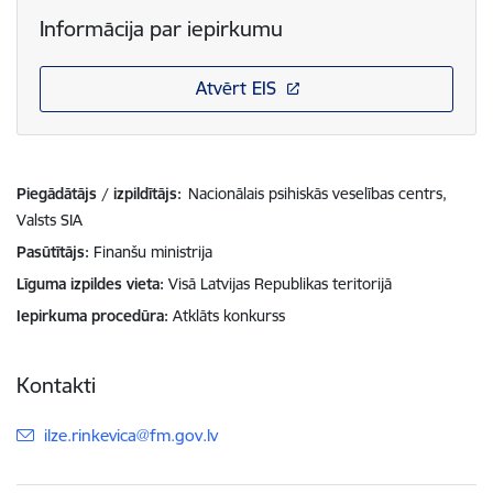
Informācija par iepirkumu
Atvērt EIS
Piegādātājs / izpildītājs:
Nacionālais psihiskās veselības centrs,
Valsts SIA
Pasūtītājs
Finanšu ministrija
Līguma izpildes vieta
Visā Latvijas Republikas teritorijā
Iepirkuma procedūra
Atklāts konkurss
Kontakti
E-pasts:
ilze.rinkevica@fm.gov.lv