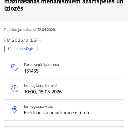
mazināšanas mehānismiem azartspēlēs un
izlozēs
Publikācijas datums:
12.04.2026.
FM 2026/3 (ESF+)
Līgums noslēgts
Paredzamā līgumcena
151455
Iesniegšanas termiņš
10:00, 15.05.2026
Iesniegšanas vieta
Elektronisko iepirkumu sistēmā