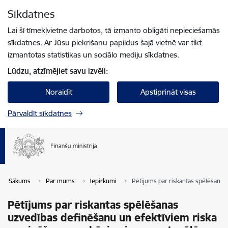
Pāriet uz lapas saturu
Sīkdatnes
Spied
lai meklētu
Enter
Lai šī tīmekļvietne darbotos, tā izmanto obligāti nepieciešamās
sīkdatnes. Ar Jūsu piekrišanu papildus šajā vietnē var tikt
izmantotas statistikas un sociālo mediju sīkdatnes.
Lūdzu, atzīmējiet savu izvēli:
Noraidīt
Apstiprināt visas
Pārvaldīt sīkdatnes
Sākums
Par mums
Iepirkumi
Pētījums par riskantas spēlēšana
Pētījums par riskantas spēlēšanas
uzvedības definēšanu un efektīviem riska