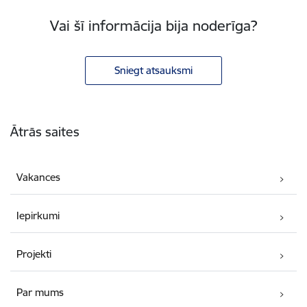
Vai šī informācija bija noderīga?
Sniegt atsauksmi
Kājene
Ātrās saites
Vakances
Iepirkumi
Projekti
Par mums