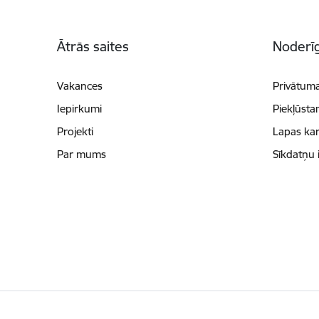
Kājene
Ātrās saites
Noderīg
Vakances
Privātuma
Iepirkumi
Piekļūsta
Projekti
Lapas kar
Par mums
Sīkdatņu 