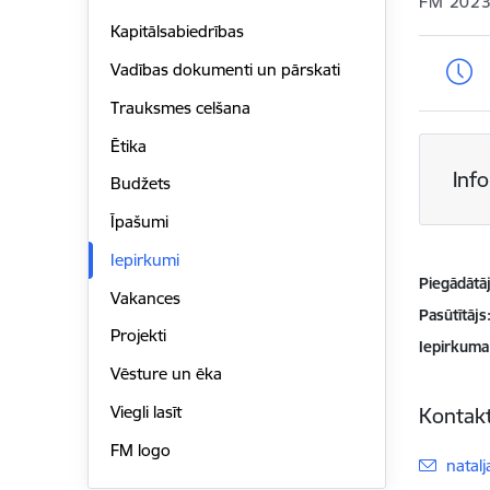
FM 2023
Kapitālsabiedrības
Vadības dokumenti un pārskati
Trauksmes celšana
Ētika
Inf
Budžets
Īpašumi
Iepirkumi
Piegādātājs
Vakances
Pasūtītājs
Projekti
Iepirkuma
Vēsture un ēka
Viegli lasīt
Kontakt
FM logo
E-pas
natalj