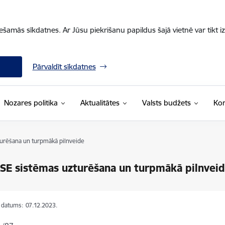
iešamās sīkdatnes. Ar Jūsu piekrišanu papildus šajā vietnē var tikt i
Pārvaldīt sīkdatnes
Nozares politika
Aktualitātes
Valsts budžets
Kon
urēšana un turpmākā pilnveide
E sistēmas uzturēšana un turpmākā pilnvei
s datums:
07.12.2023.