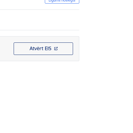
Līgums noslēgts
Atvērt EIS