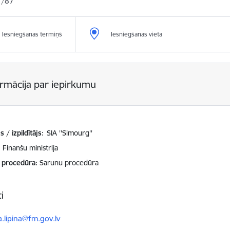
/87
Iesniegšanas termiņš
Iesniegšanas vieta
ormācija par iepirkumu
 / izpildītājs:
SIA ''Simourg''
Finanšu ministrija
 procedūra
Sarunu procedūra
i
ts:
a.lipina@fm.gov.lv