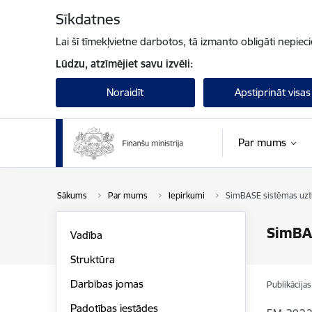
Pāriet uz lapas saturu
Sīkdatnes
Lai šī tīmekļvietne darbotos, tā izmanto obligāti nepiec
Lūdzu, atzīmējiet savu izvēli:
Noraidīt
Apstiprināt visas
Par mums
Sākums
Par mums
Iepirkumi
SimBASE sistēmas uzt
SimBAS
Vadība
Struktūra
Darbības jomas
Publikācija
Padotības iestādes