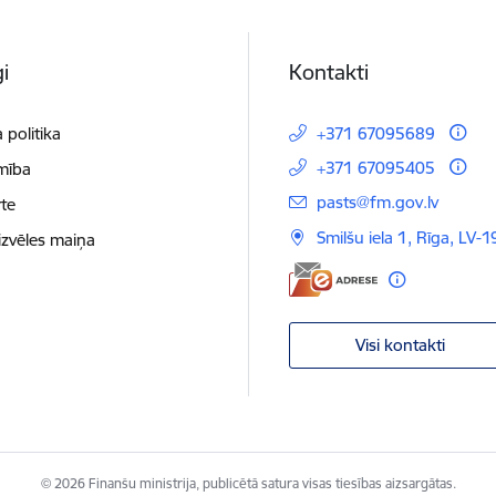
i
Kontakti
 politika
+371 67095689
+371 67095405
mība
E-pasts:
pasts@fm.gov.lv
te
Smilšu iela 1, Rīga, LV-1
izvēles maiņa
Visi kontakti
© 2026 Finanšu ministrija, publicētā satura visas tiesības aizsargātas.