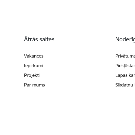
Kājene
Ātrās saites
Noderīg
Vakances
Privātuma
Iepirkumi
Piekļūsta
Projekti
Lapas kar
Par mums
Sīkdatņu 