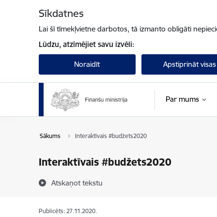
Pāriet uz lapas saturu
Sīkdatnes
Lai šī tīmekļvietne darbotos, tā izmanto obligāti nepiec
Lūdzu, atzīmējiet savu izvēli:
Noraidīt
Apstiprināt visas
Par mums
Sākums
Interaktīvais #budžets2020
Interaktīvais #budžets2020
Atskaņot tekstu
Publicēts: 27.11.2020.