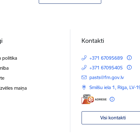
i
Kontakti
 politika
+371 67095689
+371 67095405
mība
E-pasts:
pasts@fm.gov.lv
te
Smilšu iela 1, Rīga, LV-1
izvēles maiņa
Visi kontakti