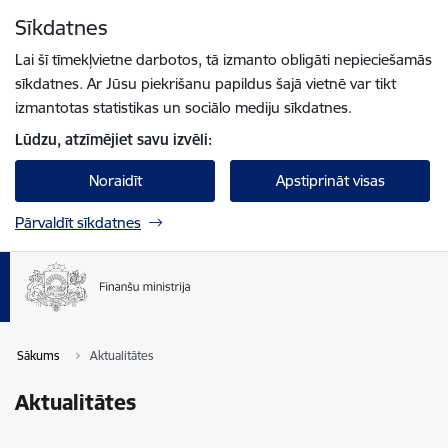
Pāriet uz lapas saturu
Sīkdatnes
Spied
lai meklētu
Enter
Lai šī tīmekļvietne darbotos, tā izmanto obligāti nepieciešamās
sīkdatnes. Ar Jūsu piekrišanu papildus šajā vietnē var tikt
izmantotas statistikas un sociālo mediju sīkdatnes.
Lūdzu, atzīmējiet savu izvēli:
Noraidīt
Apstiprināt visas
Pārvaldīt sīkdatnes
Sākums
Aktualitātes
Aktualitātes