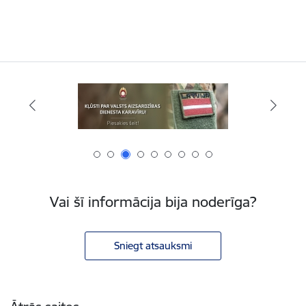
Vai šī informācija bija noderīga?
Sniegt atsauksmi
Kājene