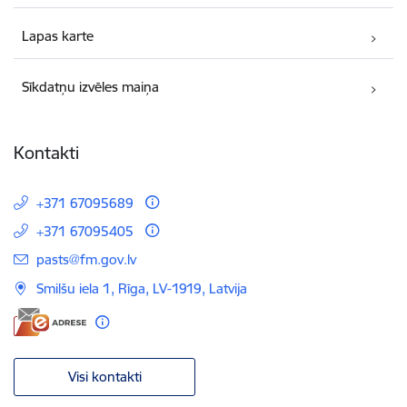
Lapas karte
Sīkdatņu izvēles maiņa
Kontakti
+371 67095689
+371 67095405
E-pasts:
pasts@fm.gov.lv
Smilšu iela 1, Rīga, LV-1919, Latvija
Visi kontakti