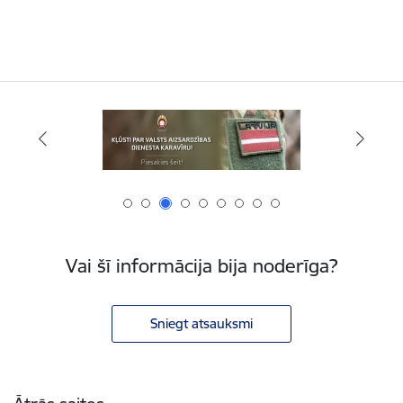
Vai šī informācija bija noderīga?
Sniegt atsauksmi
Kājene