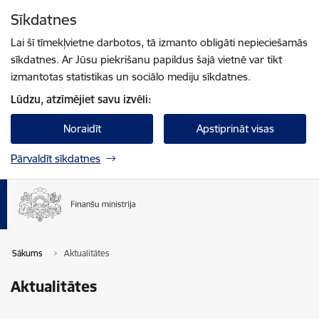
Pāriet uz lapas saturu
Sīkdatnes
Spied
lai meklētu
Enter
Lai šī tīmekļvietne darbotos, tā izmanto obligāti nepieciešamās
sīkdatnes. Ar Jūsu piekrišanu papildus šajā vietnē var tikt
izmantotas statistikas un sociālo mediju sīkdatnes.
Lūdzu, atzīmējiet savu izvēli:
Noraidīt
Apstiprināt visas
Pārvaldīt sīkdatnes
Sākums
Aktualitātes
Aktualitātes