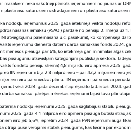
ar mazākiem nekā sākotnēji plānots ieņēmumiem no jaunas ar DRN a
em plastmasu saturošiem izstrādājumiem un plastmasu saturošiem z
ka nodokļu ieņēmumus 2025. gadā ietekmēja veiktā nodokļu refor
apdrošināšanas iemaksu (VSAOI) pārdale no pensiju 2. līmeņa uz 1. 
IIN) atvieglojumu palielināšana u.c. pasākumi), ko kompensēja d
ši Valsts ieņēmumu dienesta datiem darba samaksas fonds 2024. 
it mēnešos pieauga par 6%, ko ietekmēja gan minimālās algas cel
zības pieaugumu atsevišķām kategorijām publiskajā sektorā. Tādējā
valsts fondēto pensiju shēmā) 4,8 miljardu eiro apmērā 2025. gadā 
pretī IIN ieņēmumi bija 2,8 miljardi eiro – par 43,2 miljoniem eiro 
miljoniem eiro pārsniedzot plānu. IIN ieņēmumi pārsniedza period
ņemot vērā 2024. gada decembrī aprēķināto (atbilstoši 2024. gad
o darba samaksu, pārējos mēnešos ieņēmumi bijuši tuvu plānotaj
patēriņa nodokļu ieņēmumi 2025. gadā saglabājuši stabilu pieaugum
umi 2025. gadā 4,1 miljarda eiro apmērā pieauga būtiski straujāk
joniem eiro jeb 5,6%, iepretim 2024. gadā PVN ieņēmumi auga tika
a otrajā pusē vērojams stabils pieaugums, kas liecina par ekonom