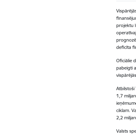
Vispārējā
finansēju
projektu 
operatīva
prognozēt
deficīta 
Oficiālie
pabeigti 
vispārējā
Atbilstoš
1,7 milja
ieņēmumos
ciklam. V
2,2 miljar
Valsts sp