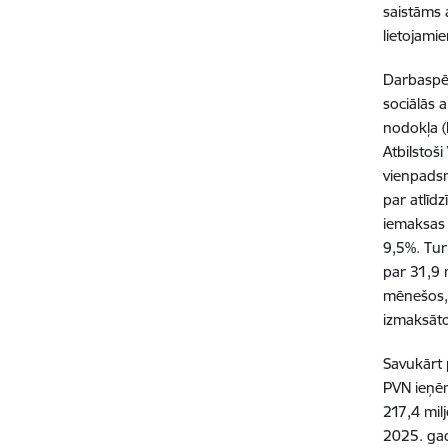
saistāms 
lietojami
Darbaspē
sociālās 
nodokļa (
Atbilsto
vienpadsm
par atlīd
iemaksas 
9,5%. Tur
par 31,9 
mēnešos, 
izmaksāt
Savukārt 
PVN ieņēm
217,4 mil
2025. gad