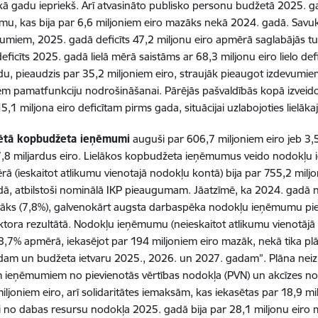
ekā gadu iepriekš. Arī atvasināto publisko personu budžetā 2025. g
mu, kas bija par 6,6 miljoniem eiro mazāks nekā 2024. gadā. Savuk
umiem, 2025. gadā deficīts 47,2 miljonu eiro apmērā saglabājās t
ficīts 2025. gadā lielā mērā saistāms ar 68,3 miljonu eiro lielo defi
u, pieaudzis par 35,2 miljoniem eiro, straujāk pieaugot izdevumi
m pamatfunkciju nodrošināšanai. Pārējās pašvaldībās kopā izveido
5,1 miljona eiro deficītam pirms gada, situācijai uzlabojoties lielāka
ētā kopbudžeta ieņēmumi
auguši par 606,7 miljoniem eiro jeb 3
7,8 miljardus eiro. Lielākos kopbudžeta ieņēmumus veido nodokļu
rā (ieskaitot atlikumu vienotajā nodokļu kontā) bija par 755,2 milj
dā, atbilstoši nominālā IKP pieaugumam. Jāatzīmē, ka 2024. ga
stāks (7,8%), galvenokārt augsta darbaspēka nodokļu ieņēmumu 
tora rezultātā. Nodokļu ieņēmumu (neieskaitot atlikumu vienotāj
 98,7% apmērā, iekasējot par 194 miljoniem eiro mazāk, nekā tika pl
am un budžeta ietvaru 2025., 2026. un 2027. gadam”. Plāna neizp
ieņēmumiem no pievienotās vērtības nodokļa (PVN) un akcīzes nodo
iljoniem eiro, arī solidaritātes iemaksām, kas iekasētas par 18,9 m
no dabas resursu nodokļa 2025. gadā bija par 28,1 miljonu eiro m