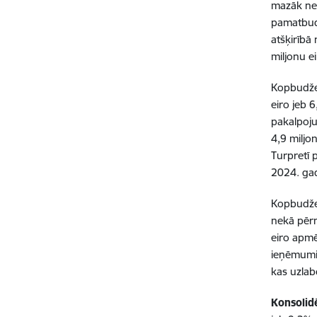
mazāk nek
pamatbudž
atšķirībā
miljonu e
Kopbudže
eiro jeb 
pakalpoju
4,9 miljo
Turpretī 
2024. ga
Kopbudžet
nekā pērn
eiro apmē
ieņēmumi
kas uzlab
Konsolid