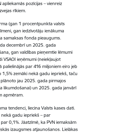
pliekamās pozīcijas – vienreiz
vejas rīkiem.
ma (gan 1 procentpunkta valsts
līmeni, gan iedzīvotāju ienākuma
arba samaksas fonda pieaugums.
gada decembrī un 2025. gada
šana, gan valdības pieņemtie lēmumi
di VSAOI ieņēmumi (neiekļaujot
palielinājās par 416 miljoniem eiro jeb
jeb 1,5% zemāki nekā gadu iepriekš, taču
ā plānoto jau 2025. gada pirmajos
a likumdošanai) un 2025. gada janvārī
am apmēram.
a tendenci, liecina Valsts kases dati.
 nekā gadu iepriekš – par
i par 0,1%. Jāatzīmē, ka PVN iemaksām
iskās izaugsmes atjaunošanos. Lielākas