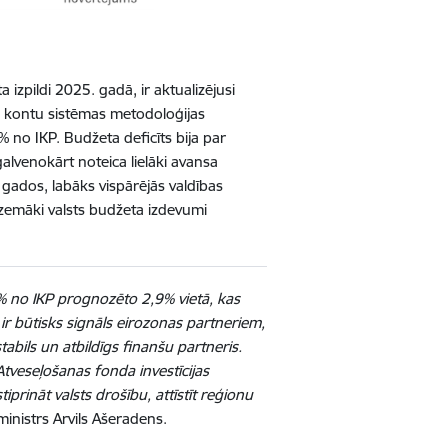
izpildi 2025. gadā, ir aktualizējusi
s kontu sistēmas metodoloģijas
% no IKP. Budžeta deficīts bija par
venokārt noteica lielāki avansa
gados, labāks vispārējās valdības
ī zemāki valsts budžeta izdevumi
 no IKP prognozēto 2,9% vietā, kas
 ir būtisks signāls eirozonas partneriem,
tabils un atbildīgs finanšu partneris.
veseļošanas fonda investīcijas
prināt valsts drošību, attīstīt reģionu
inistrs Arvils Ašeradens.