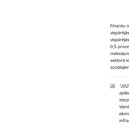
Finanšu m
vispārējā
vispārējā
0,5 proce
maksājumi
sektorā k
sociālaji
“202
aplie
starp
Vien
ekono
infra