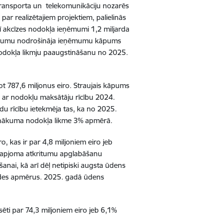
 transporta un telekomunikāciju nozarēs
r realizētajiem projektiem, palielinās
ī akcīzes nodokļa ieņēmumi 1,2 miljarda
 devumu nodrošināja ieņēmumu kāpums
nodokļa likmju paaugstināšanu no 2025.
t 787,6 miljonus eiro. Straujais kāpums
ti ar nodokļu maksātāju rīcību 2024.
u rīcību ietekmēja tas, ka no 2025.
ienākuma nodokļa likme 3% apmērā.
, kas ir par 4,8 miljoniem eiro jeb
 apjoma atkritumu apglabāšanu
šanai, kā arī dēļ netipiski augsta ūdens
rādes apmērus. 2025. gadā ūdens
ti par 74,3 miljoniem eiro jeb 6,1%