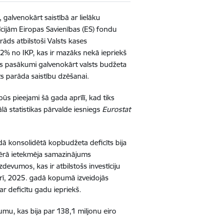
 galvenokārt saistībā ar lielāku
īcijām Eiropas Savienības (ES) fondu
rāds atbilstoši Valsts kases
2% no IKP, kas ir mazāks nekā iepriekš
s pasākumi galvenokārt valsts budžeta
ts parāda saistību dzēšanai.
ūs pieejami šā gada aprīlī, kad tiks
lā statistikas pārvalde iesniegs
Eurostat
ā konsolidētā kopbudžeta deficīts bija
ā mērā ietekmēja samazinājums
evumos, kas ir atbilstošs investīciju
rī, 2025. gadā kopumā izveidojās
 ar deficītu gadu iepriekš.
umu, kas bija par 138,1 miljonu eiro