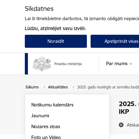
Pāriet uz lapas saturu
Sīkdatnes
Lai šī tīmekļvietne darbotos, tā izmanto obligāti nepiec
Lūdzu, atzīmējiet savu izvēli:
Noraidīt
Apstiprināt visas
Par mums
Sākums
Aktualitātes
2025. gads noslēgts ar zemāku budže
2025. 
Notikumu kalendārs
IKP
Jaunumi
Atska
Nozares ziņas
Foto un Video