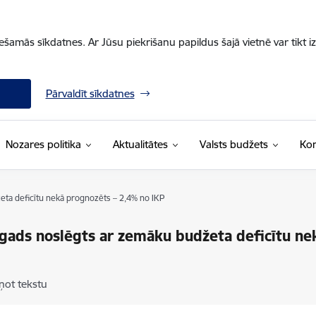
iešamās sīkdatnes. Ar Jūsu piekrišanu papildus šajā vietnē var tikt i
Pārvaldīt sīkdatnes
Nozares politika
Aktualitātes
Valsts budžets
Kon
ta deficītu nekā prognozēts – 2,4% no IKP
gads noslēgts ar zemāku budžeta deficītu ne
ņot tekstu