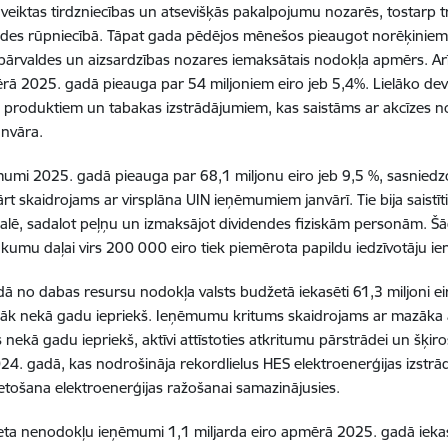
veiktas tirdzniecības un atsevišķās pakalpojumu nozarēs, tostarp
des rūpniecībā. Tāpat gada pēdējos mēnešos pieaugot norēķiniem pa
s pārvaldes un aizsardzības nozares iemaksātais nodokļa apmērs. Ar
ērā 2025. gadā pieauga par 54 miljoniem eiro jeb 5,4%. Lielāko
 produktiem un tabakas izstrādājumiem, kas saistāms ar akcīzes 
anvāra.
umi 2025. gadā pieauga par 68,1 miljonu eiro jeb 9,5 %, sasniedzo
rt skaidrojams ar virsplāna UIN ieņēmumiem janvārī. Tie bija saistī
lē, sadalot peļņu un izmaksājot dividendes fiziskām personām. Šād
kumu daļai virs 200 000 eiro tiek piemērota papildu iedzīvotāju 
ā no dabas resursu nodokļa valsts budžetā iekasēti 61,3 miljoni eiro
āk nekā gadu iepriekš. Ieņēmumu kritums skaidrojams ar mazāka
 nekā gadu iepriekš, aktīvi attīstoties atkritumu pārstrādei un šķiro
24. gadā, kas nodrošināja rekordlielus HES elektroenerģijas izst
ietošana elektroenerģijas ražošanai samazinājusies.
a nenodokļu ieņēmumi 1,1 miljarda eiro apmērā 2025. gadā iekasē