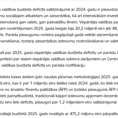
s valdības budžeta deficīts salīdzinājumā ar 2024. gadu ir pieaudzis,
mu sociālajam atbalstam un aizsardzībai, kā arī intensīvākām invest
īstenošanā gan valsts, gan pašvaldību līmenī. Vispārējās valdības pa
jam novērtējumam 2025. gada beigās bija 20,2 miljardi eiro jeb 48,
s. Parāda pieaugumu noteica pagājušajā gadā veiktie aizņemšanā
finansēšanai, tostarp aizsardzības izdevumu nodrošināšanai un vals
 dati par 2025. gada vispārējās valdības budžeta deficītu un parādu b
aprēķini par visiem vispārējās valdības sektora darījumiem un Centrā
s valdības budžeta deficīta un parāda notifikāciju.
i Valsts kases datiem (pēc naudas plūsmas metodoloģijas) 2025. gad
rdi eiro, kas ir par 1 miljardu eiro lielāks nekā 2024. gadā, ko liel
 no ārvalstu finanšu palīdzības (ĀFP) un būtisks pieaugums ĀFP izd
alsts pamatbudžetā, tradicionāli kāpjot izdevumu apjomam decemb
du eiro liels deficīts, pieaugot par 1,2 miljardiem eiro salīdzinājumā
eciālajā budžetā 2025. gads noslēgts ar 475,2 miljonu eiro pārpalik