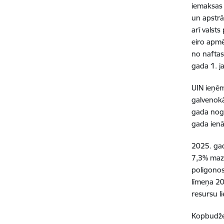
iemaksas 
un apstrā
arī valst
eiro apm
no naftas
gada 1. j
UIN ieņēm
galvenokā
gada noga
gada ienā
2025. gad
7,3% maz
poligonos
līmeņa 20
resursu l
Kopbudžet