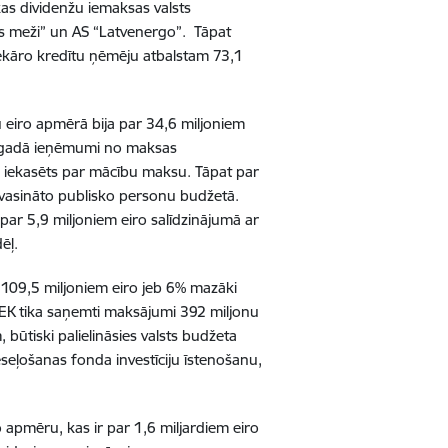
s dividenžu iemaksas valsts
ts meži” un AS “Latvenergo”. Tāpat
ekāro kredītu ņēmēju atbalstam 73,1
iro apmērā bija par 34,6 miljoniem
5. gadā ieņēmumi no maksas
k iekasēts par mācību maksu. Tāpat par
atvasināto publisko personu budžetā.
r 5,9 miljoniem eiro salīdzinājumā ar
ēļ.
109,5 miljoniem eiro jeb 6% mazāki
o EK tika saņemti maksājumi 392 miljonu
būtiski palielināsies valsts budžeta
ļošanas fonda investīciju īstenošanu,
 apmēru, kas ir par 1,6 miljardiem eiro