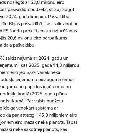
ads noslēgts ar 53,8 miljonu eiro
ārt pašvaldību budžetā, strauji augot
uvu 2024. gada līmenim. Pašvaldību
cītu Rīgas pašvaldībā, kas, salīdzinot ar
em ES fondu projektiem un uzturēšanas
jās 20,6 miljonu eiro pārpalikums
jā daļā pašvaldību.
,5% salīdzinājumā ar 2024. gadu un
 ieņēmumi, kas 2025. gadā 14,3 miljardu
oniem eiro jeb 5,6% vairāk nekā
dā nodokļu ieņēmumu pieauguma temps
pieauguma un papildus ieņēmumu no
ā nodokļu kontā) 2025. gada plāns
ānots likumā “Par valsts budžetu
ilde galvenokārt saistāma ar
kļa par attiecīgi 145,8 miljoniem eiro
iljoniem eiro mazāk nekā plānots. Tāpat
azāki nekā sākotnēji plānots, kas