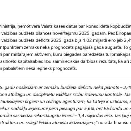
inistrija, ņemot vērā Valsts kases datus par konsolidētā kopbudžeta 
s valdības budžeta bilances novērtējumu 2025. gadam. Pēc Eiropa
s valdības budžeta deficīts 2025. gadā bija 1,02 miljardi eiro jeb 2,4
ntpunktiem zemāks nekā prognozēts pagājušā gada augustā. To gal
 par militārajiem aktīviem, kuru piegādes paredzētas turpmākajos 
lasificēto kapitālsabiedrību saimnieciskās darbības rezultāts, kā ar
em pabalstiem nekā iepriekš prognozēts.
5. gadu noslēdzām ar zemāku budžeta deficītu nekā plānots – 2,4%
cina atbildīgu un disciplinētu valdības rīcību izdevumu kontrolē. Tas
tautiskajiem tirgiem un reitingu aģentūrām, ka Latvija ir uzticams, s
laikus nodokļu ieņēmumi pērn pieauga par 5,6%, bet ES fondu un At
mikā sasniedza rekordaugstu līmeni – 1,4 miljardus eiro. Tas ļauj sti
struktūru un sniegt lielāku atbalstu iedzīvotājiem,”
norāda finanšu m