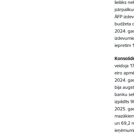
lielāks n
pārpaliku
ĀFP izdev
budžeta de
2024. gad
izdevumie
iepretim 1
Konsolid
veidoja 1
eiro apmē
2024. ga
bija aug
banku sek
izpildīts
2025. gad
mazākiem 
un 69,2 m
ieņēmumi 