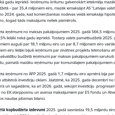
ā gadu iepriekš. Ieņēmumu kritumu galvenokārt ietekmēja mazāka
etā – par 35,4 miljoniem eiro, mazāk iemaksājot AS “Latvijas vals
 no 2024. gada, kad komercbankas nodevas veidā iemaksāja hipot
iro, šogad šāds maksājums netiek piemērots.
ta ieņēmumi no maksas pakalpojumiem 2025. gadā 566,5 miljonu e
6,5% lielāki nekā gadu iepriekš. Tostarp valsts pamatbudžetā 202
miem auguši par 18,1 miljonu eiro un par 8,7 miljoniem eiro vairā
niem eiro lielāki bijuši ieņēmumi par zinātnes projektu īstenošanu 
pašvaldību budžetā ieņēmumi par maksas pakalpojumiem sarukuši pa
du, pamatā mazāku ieņēmumu par komunālajiem pakalpojumiem d
a ieņēmumi no ĀFP 2025. gadā 1,7 miljardu eiro apmērā bija par 
 atbilstoši investīciju ciklam. Jāatzīmē, ka 2025. gada decembrī n
rā un sagaidāms, ka arī 2026. gadā, sekojot investīciju progresam, 
 no EK starpposmu un avansa maksājumiem par ES fondu un Atvese
os naudas plūsmas bilanci.
ētā kopbudžeta izdevumi
2025. gadā sasniedza 19,5 miljardu eiro