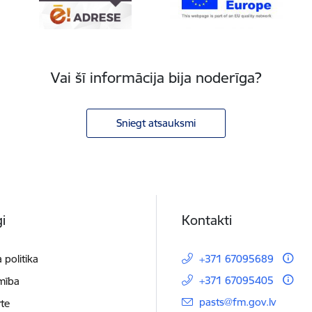
Vai šī informācija bija noderīga?
Sniegt atsauksmi
i
Kontakti
 politika
+371 67095689
+371 67095405
mība
E-pasts:
pasts@fm.gov.lv
te