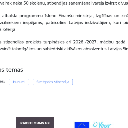
 vairāk nekā 50 skolēnu, stipendijas saņemšanai varēja izvirzīt div
u atbalsta programmu īsteno Finanšu ministrija, Izglītības un zin
izcilniekiem iespējams, pateicoties Latvijas iedzīvotājiem, kuri pi
loterijā.
 stipendijas projekts turpināsies arī 2026./2027. mācību gadā, s
zvirzīt talantīgākos un sabiedriski aktīvākos absolventus Latvijas 
tas tēmas
es:
Jaunumi
Simtgades stipendija