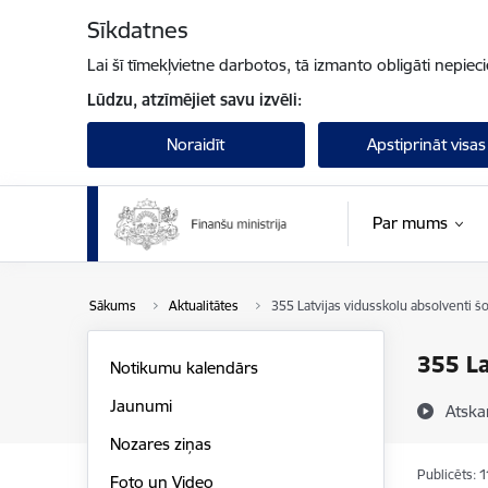
Pāriet uz lapas saturu
Sīkdatnes
Lai šī tīmekļvietne darbotos, tā izmanto obligāti nepiec
Lūdzu, atzīmējiet savu izvēli:
Noraidīt
Apstiprināt visas
Par mums
Sākums
Aktualitātes
355 Latvijas vidusskolu absolventi 
355 La
Notikumu kalendārs
Jaunumi
Atska
Nozares ziņas
Publicēts: 
Foto un Video