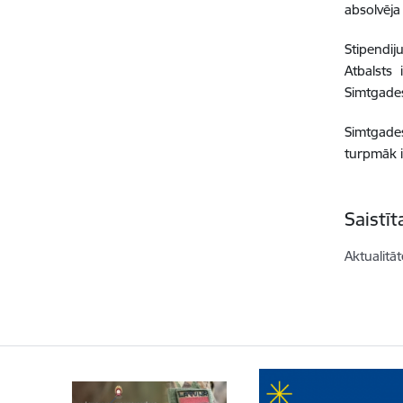
absolvēja
Stipendij
Atbalsts 
Simtgades 
Simtgades
turpmāk i
Saistī
Aktualitāt