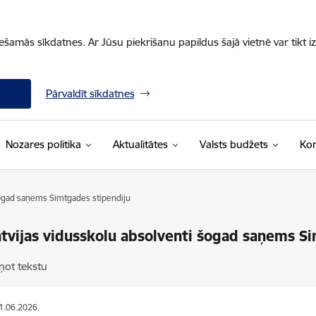
iešamās sīkdatnes. Ar Jūsu piekrišanu papildus šajā vietnē var tikt i
Pārvaldīt sīkdatnes
Nozares politika
Aktualitātes
Valsts budžets
Kon
šogad saņems Simtgades stipendiju
tvijas vidusskolu absolventi šogad saņems S
ņot tekstu
11.06.2026.