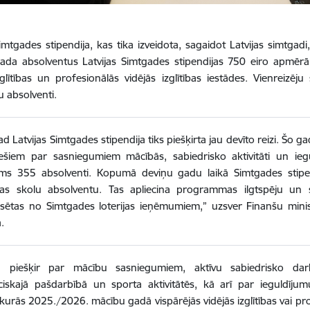
Simtgades stipendija, kas tika izveidota, sagaidot Latvijas simtgadi,
da absolventus Latvijas Simtgades stipendijas 750 eiro apmērā s
zglītības un profesionālās vidējās izglītības iestādes. Vienreizē
u absolventi.
d Latvijas Simtgades stipendija tiks piešķirta jau devīto reizi. Šo g
iešiem par sasniegumiem mācībās, sabiedrisko aktivitāti un ieg
ms 355 absolventi. Kopumā deviņu gadu laikā Simtgades stipe
ijas skolu absolventu. Tas apliecina programmas ilgtspēju un sab
nsētas no Simtgades loterijas ieņēmumiem,” uzsver Finanšu minis
.
ju piešķir par mācību sasniegumiem, aktīvu sabiedrisko darbu,
ciskajā pašdarbībā un sporta aktivitātēs, kā arī par ieguldījumu i
 kurās 2025./2026. mācību gadā vispārējās vidējās izglītības vai pr