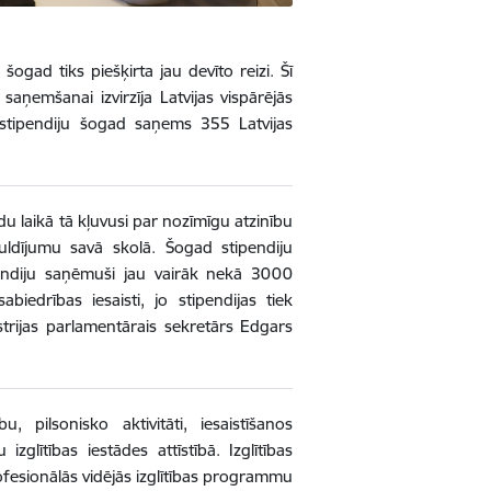
 šogad tiks piešķirta jau devīto reizi. Šī
aņemšanai izvirzīja Latvijas vispārējās
ju stipendiju šogad saņems 355 Latvijas
adu laikā tā kļuvusi par nozīmīgu atzinību
uldījumu savā skolā. Šogad stipendiju
ndiju saņēmuši jau vairāk nekā 3000
iedrības iesaisti, jo stipendijas tiek
trijas parlamentārais sekretārs Edgars
 pilsonisko aktivitāti, iesaistīšanos
zglītības iestādes attīstībā. Izglītības
ofesionālās vidējās izglītības programmu