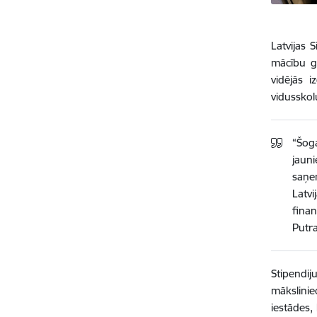
Latvijas 
mācību ga
vidējās i
vidusskol
“Šoga
jaun
saņe
Latv
fina
Putra
Stipendi
mākslinie
iestādes,