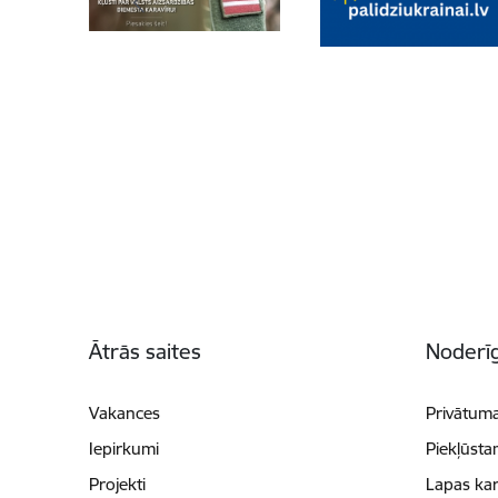
Kājene
Ātrās saites
Noderīg
Vakances
Privātuma
Iepirkumi
Piekļūsta
Projekti
Lapas kar