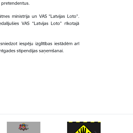
us pretendentus.
ātnes ministrija un VAS “Latvijas Loto”.
edalījušies VAS “Latvijas Loto” rīkotajā
niedzot iespēju izglītības iestādēm arī
Simtgades stipendijas saņemšanai.