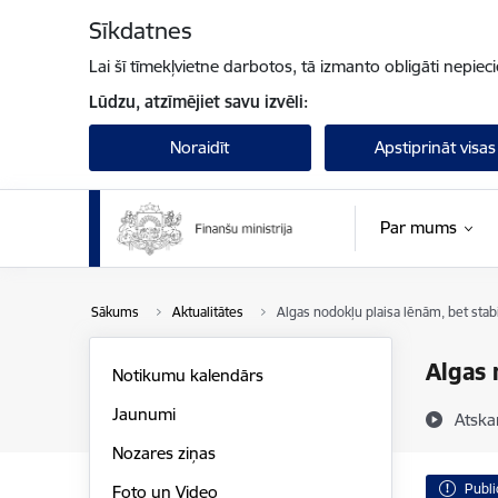
Pāriet uz lapas saturu
Sīkdatnes
Lai šī tīmekļvietne darbotos, tā izmanto obligāti nepiec
Lūdzu, atzīmējiet savu izvēli:
Noraidīt
Apstiprināt visas
Par mums
Sākums
Aktualitātes
Algas nodokļu plaisa lēnām, bet stab
Algas 
Notikumu kalendārs
Jaunumi
Atska
Nozares ziņas
Publi
Foto un Video