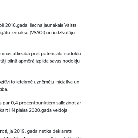
pš 2016.gada, liecina jaunākais Valsts
igāto iemaksu (VSAOI) un iedzīvotāju
mmas attiecība pret potenciālo nodokļu
tāji pilnā apmērā izpilda savas nodokļu
tīvi to ietekmē uzņēmēju iniciatīva un
cība.
s par 0,4 procentpunktiem salīdzinot ar
ārt IIN plaisa 2020.gadā veidoja
roti, ja 2019. gadā netika deklarēts