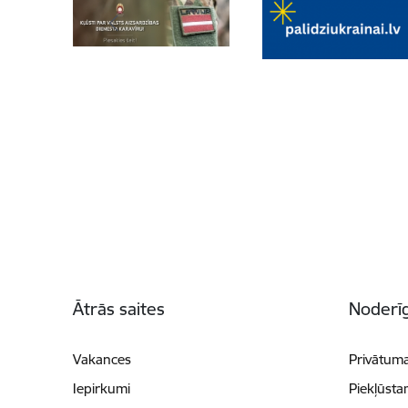
Kājene
Ātrās saites
Noderīg
Vakances
Privātuma
Iepirkumi
Piekļūsta