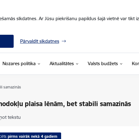
iešamās sīkdatnes. Ar Jūsu piekrišanu papildus šajā vietnē var tikt i
Pārvaldīt sīkdatnes
Nozares politika
Aktualitātes
Valsts budžets
Kon
ili samazinās
nodokļu plaisa lēnām, bet stabili samazinās
ņot tekstu
cēts
pirms vairāk nekā 4 gadiem