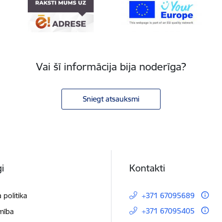
Vai šī informācija bija noderīga?
Sniegt atsauksmi
i
Kontakti
 politika
+371 67095689
+371 67095405
mība