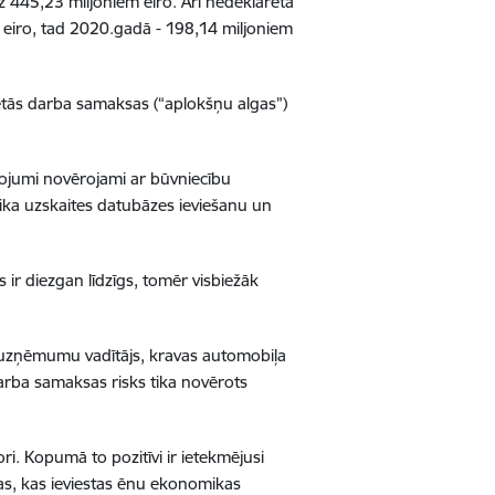
 445,23 miljoniem eiro. Arī nedeklarētā
ni eiro, tad 2020.gadā - 198,14 miljoniem
rētās darba samaksas (“aplokšņu algas”)
ojumi novērojami ar būvniecību
laika uzskaites datubāzes ieviešanu un
ir diezgan līdzīgs, tomēr visbiežāk
 uzņēmumu vadītājs, kravas automobiļa
arba samaksas risks tika novērots
i. Kopumā to pozitīvi ir ietekmējusi
as, kas ieviestas ēnu ekonomikas