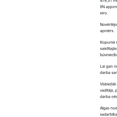
479,31 mi
IIN apjom
eiro.
Novērtējo
apmērs.
Kopumā sa
saistītaj
būvniecīb
Lai gan n
darba sam
Visbiežāk
vadītājs,
darba ņēm
Algas nod
sadarbība