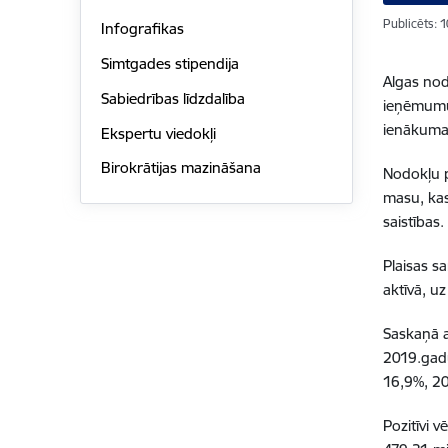
Publicēts: 
Infografikas
Simtgades stipendija
Algas nod
Sabiedrības līdzdalība
ieņēmumu 
ienākuma
Ekspertu viedokļi
Birokrātijas mazināšana
Nodokļu p
masu, kas
saistības.
Plaisas s
aktīvā, u
Saskaņā a
2019.gadu
16,9%, 2
Pozitīvi 