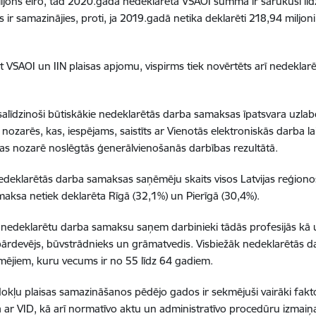
ljons eiro, tad 2020.gadā nedeklarētā VSAOI summa ir sarukusi līdz
s ir samazinājies, proti, ja 2019.gadā netika deklarēti 218,94 miljo
t VSAOI un IIN plaisas apjomu, vispirms tiek novērtēts arī nedekla
līdzinoši būtiskākie nedeklarētās darba samaksas īpatsvara uzlab
ās nozarēs, kas, iespējams, saistīts ar Vienotās elektroniskās darba 
as nozarē noslēgtās ģenerālvienošanās darbības rezultātā.
edeklarētās darba samaksas saņēmēju skaits visos Latvijas reģionos 
aksa netiek deklarēta Rīgā (32,1%) un Pierīgā (30,4%).
 nedeklarētu darba samaksu saņem darbinieki tādās profesijās kā
 pārdevējs, būvstrādnieks un grāmatvedis. Visbiežāk nedeklarētās d
ējiem, kuru vecums ir no 55 līdz 64 gadiem.
okļu plaisas samazināšanos pēdējo gados ir sekmējuši vairāki faktor
 ar VID, kā arī normatīvo aktu un administratīvo procedūru izmaiņ