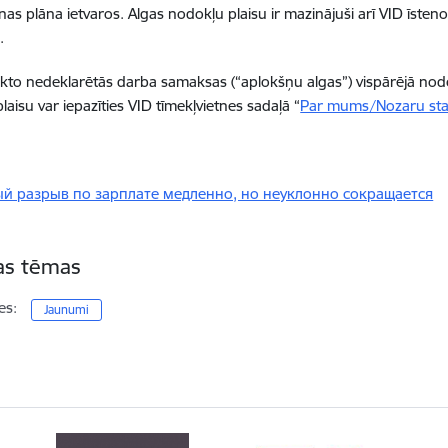
as plāna ietvaros. Algas nodokļu plaisu ir mazinājuši arī VID īsten
.
ikto nedeklarētās darba samaksas (“aplokšņu algas”) vispārējā nod
laisu var iepazīties VID tīmekļvietnes sadaļā “
Par mums/Nozaru stat
й разрыв по зарплате медленно, но неуклонно сокращается
tas tēmas
es:
Jaunumi