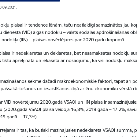
10.09.2021.
okļu plaisai ir tendence lēnām, taču neatlaidīgi samazināties jau ko
dienesta (VID) algas nodokļu – valsts sociālās apdrošināšanas obl
 nodokļa (IIN) - plaisas novērtējums par 2020.gadu kopumā.
laisa ir nedeklarētās un deklarētās, bet nesamaksātās nodokļu su
 tiktu aprēķināta un iekasēta ar nosacījumu, ka visi nodokļu maksā
amazināšanos sekmē dažādi makroekonomiskie faktori, tāpat arī pozi
z pašsakārtošanos un iesaistīšanos cīņā ar ēnu ekonomiku vērstā rī
r VID novērtējumu 2020.gadā VSAOI un IIN plaisa ir samazinājusie
 (2020.gadā VSAOI plaisa veidoja 16,8%, 2019.gadā – 17,2%, savuk
019.gadā – 17,3%).
vērtējams ir tas, ka būtiski mazinājusies nedeklarētā VSAOI summa, p