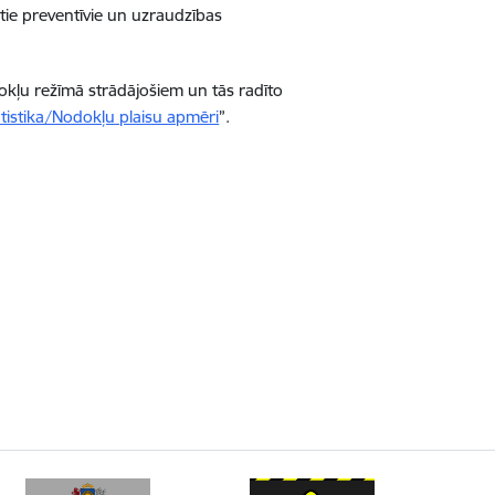
otie preventīvie un uzraudzības
okļu režīmā strādājošiem un tās radīto
istika/Nodokļu plaisu apmēri
”.