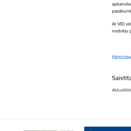
apkarošan
pasākumi
Ar VID ve
nodokļu p
Налоговы
Saistī
Aktualitāt