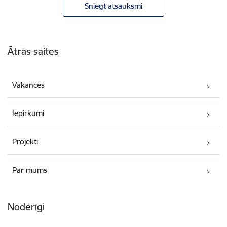
Sniegt atsauksmi
Kājene
Ātrās saites
Vakances
Iepirkumi
Projekti
Par mums
Noderīgi