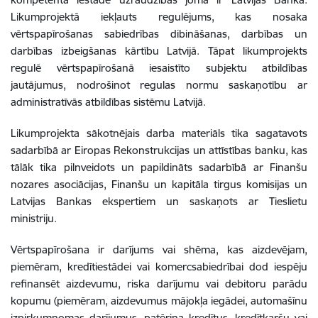
Likumprojektā iekļauts regulējums, kas nosaka
vērtspapīrošanas sabiedrības dibināšanas, darbības un
darbības izbeigšanas kārtību Latvijā. Tāpat likumprojekts
regulē vērtspapīrošanā iesaistīto subjektu atbildības
jautājumus, nodrošinot regulas normu saskaņotību ar
administratīvās atbildības sistēmu Latvijā.
Likumprojekta sākotnējais darba materiāls tika sagatavots
sadarbībā ar Eiropas Rekonstrukcijas un attīstības banku, kas
tālāk tika pilnveidots un papildināts sadarbībā ar Finanšu
nozares asociācijas, Finanšu un kapitāla tirgus komisijas un
Latvijas Bankas ekspertiem un saskaņots ar Tieslietu
ministriju.
Vērtspapīrošana ir darījums vai shēma, kas aizdevējam,
piemēram, kredītiestādei vai komercsabiedrībai dod iespēju
refinansēt aizdevumu, riska darījumu vai debitoru parādu
kopumu (piemēram, aizdevumus mājokļa iegādei, automašīnu
izpirkumnomas darījumus, patēriņa kredītus, kredītkaršu vai