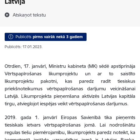
Latvijā
Atskaņot tekstu
Publicēts
pirms vairāk nekā 3 gadiem
Publicēts: 17.01.2023.
Otrdien, 17. janvārī, Ministru kabineta (MK) sēdē apstiprināja
Vērtspapīrošanas likumprojektu un ar to saistīto
likumprojektu pakotni, kas paredz
radīt tiesiskus
priekšnoteikumus vērtspapīrošanas darījumu veicināšanai
Latvijā. Likumprojekta pieņemšana aktivizēs Latvijas kapitāla
tirgu, atvieglojot iespējas veikt vērtspapīrošanas darījumus.
2019. gada 1. janvārī Eiropas Savienībā tika pieņemts
tiesiskais ietvars vērtspapīrošanas jomā. Lai nodrošinātu
regulas tiešu piemērojamību, likumprojekts paredz noteikt, ka
kompetentā iestāde uzraudzības jomā ir Latvijas Banka.