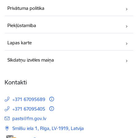
Privātuma politika
Piekļūstamība
Lapas karte
Sīkdatņu izvēles maiņa
Kontakti
+371 67095689
+371 67095405
E-pasts:
pasts@fm.gov.lv
Smilšu iela 1, Rīga, LV-1919, Latvija