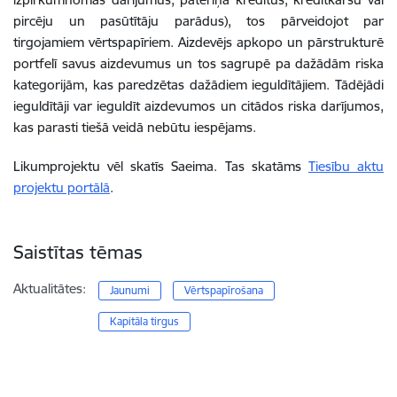
pircēju un pasūtītāju parādus), tos pārveidojot par
tirgojamiem vērtspapīriem. Aizdevējs apkopo un pārstrukturē
portfelī savus aizdevumus un tos sagrupē pa dažādām riska
kategorijām, kas paredzētas dažādiem ieguldītājiem. Tādējādi
ieguldītāji var ieguldīt aizdevumos un citādos riska darījumos,
kas parasti tiešā veidā nebūtu iespējams.
Likumprojektu vēl skatīs Saeima. Tas skatāms
Tiesību aktu
projektu portālā
.
Saistītas tēmas
Aktualitātes:
Jaunumi
Vērtspapīrošana
Kapitāla tirgus