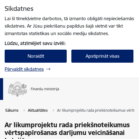
Pāriet uz lapas saturu
Sīkdatnes
Spied
lai meklētu
Enter
Lai šī tīmekļvietne darbotos, tā izmanto obligāti nepieciešamās
sīkdatnes. Ar Jūsu piekrišanu papildus šajā vietnē var tikt
izmantotas statistikas un sociālo mediju sīkdatnes.
Lūdzu, atzīmējiet savu izvēli:
Noraidīt
Apstiprināt visas
Pārvaldīt sīkdatnes
Sākums
Aktualitātes
Ar likumprojektu rada priekšnoteikumus vērtspap
Ar likumprojektu rada priekšnoteikumus
vērtspapīrošanas darījumu veicināšanai