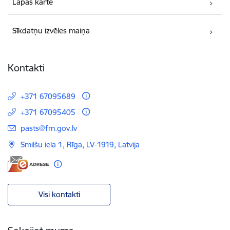
Lapas karte
Sīkdatņu izvēles maiņa
Kontakti
+371 67095689
+371 67095405
E-pasts:
pasts@fm.gov.lv
Smilšu iela 1, Rīga, LV-1919, Latvija
Visi kontakti