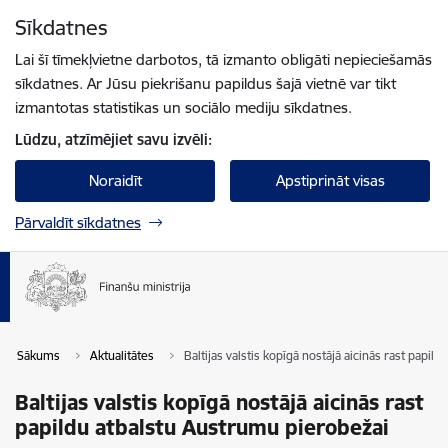
Pāriet uz lapas saturu
Sīkdatnes
Spied
lai meklētu
Enter
Lai šī tīmekļvietne darbotos, tā izmanto obligāti nepieciešamās
sīkdatnes. Ar Jūsu piekrišanu papildus šajā vietnē var tikt
izmantotas statistikas un sociālo mediju sīkdatnes.
Lūdzu, atzīmējiet savu izvēli:
Noraidīt
Apstiprināt visas
Pārvaldīt sīkdatnes
Sākums
Aktualitātes
Baltijas valstis kopīgā nostājā aicinās rast papi
Baltijas valstis kopīgā nostājā aicinās rast
papildu atbalstu Austrumu pierobežai