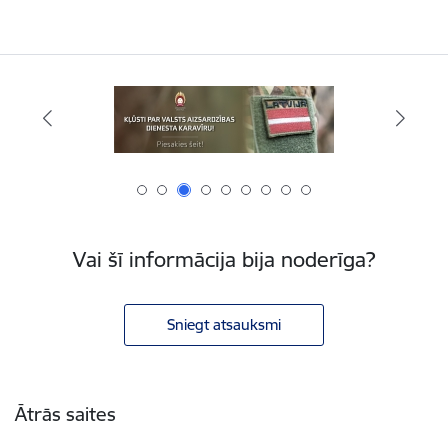
Vai šī informācija bija noderīga?
Sniegt atsauksmi
Kājene
Ātrās saites