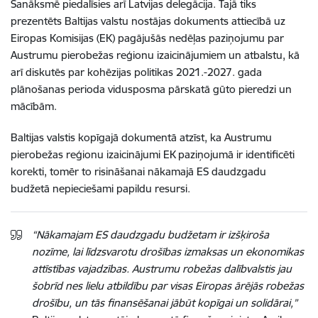
Sanāksmē piedalīsies arī Latvijas delegācija. Tajā tiks
prezentēts Baltijas valstu nostājas dokuments
attiecībā uz
Eiropas Komisijas (EK) pagājušās nedēļas paziņojumu
par
Austrumu pierobežas reģionu izaicinājumiem un atbalstu, kā
arī diskutēs par kohēzijas politikas 2021.-2027. gada
plānošanas perioda vidusposma pārskatā
gūto pieredzi un
mācībām.
Baltijas valstis kopīgajā dokumentā atzīst, ka Austrumu
pierobežas reģionu izaicinājumi EK paziņojumā ir identificēti
korekti, tomēr to risināšanai nākamajā ES daudzgadu
budžetā nepieciešami papildu resursi.
“Nākamajam ES daudzgadu budžetam ir izšķiroša
nozīme, lai līdzsvarotu drošības izmaksas un ekonomikas
attīstības vajadzības. Austrumu robežas dalībvalstis jau
šobrīd nes lielu atbildību par visas Eiropas ārējās robežas
drošību, un tās finansēšanai jābūt kopīgai un solidārai,”