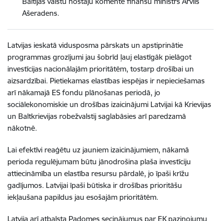
Baltijas valstu nostāju komentē finanšu ministrs Arvils
Ašeradens.
Latvijas ieskatā vidusposma pārskats un apstiprinātie
programmas grozījumi jau šobrīd ļauj elastīgāk pielāgot
investīcijas nacionālajām prioritātēm, tostarp drošībai un
aizsardzībai. Pietiekamas elastības iespējas ir nepieciešamas
arī nākamajā ES fondu plānošanas periodā, jo
sociālekonomiskie un drošības izaicinājumi Latvijai kā Krievijas
un Baltkrievijas robežvalstij saglabāsies arī paredzamā
nākotnē.
Lai efektīvi reaģētu uz jauniem izaicinājumiem, nākamā
perioda regulējumam būtu jānodrošina plaša investīciju
attiecināmība un elastība resursu pārdalē, jo īpaši krīžu
gadījumos. Latvijai īpaši būtiska ir drošības prioritāšu
iekļaušana papildus jau esošajām prioritātēm.
Latvija arī atbalsta Padomes secinājumus par EK paziņojumu