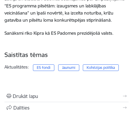
“ES programma pilsētām: izaugsmes un labklājības
veicināšana” un īpaši novērtē, ka izcelta noturība, krīžu
gatavība un pilsētu loma konkurētspējas stiprināšanā.
Sanāksmi rīko Kipra kā ES Padomes prezidējošā valsts.
Saistītas tēmas
Aktualitātes:
ES fondi
Jaunumi
Kohēzijas politika
Drukāt lapu
Dalīties